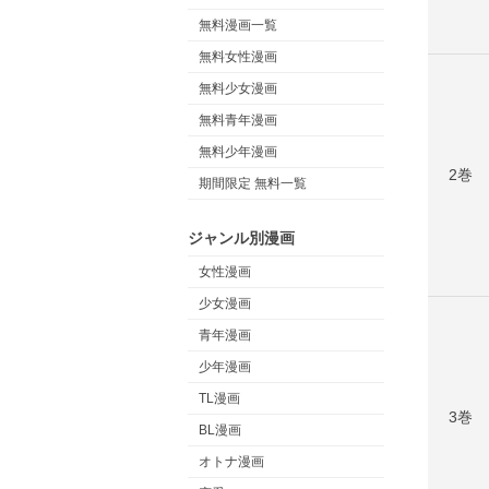
無料漫画一覧
無料女性漫画
無料少女漫画
無料青年漫画
無料少年漫画
2巻
期間限定 無料一覧
ジャンル別漫画
女性漫画
少女漫画
青年漫画
少年漫画
TL漫画
3巻
BL漫画
オトナ漫画