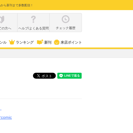
品から新刊まで多数配信！
チェック履歴
ての方へ
ヘルプ/よくある質問
ンル
ランキング
新刊
来店ポイント
）
omic