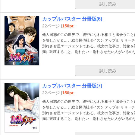
試し読み
カップルバスター 分冊版(6)
22ページ |
150pt
他人同志のこの世界で、親密になれる相手と出会うこと
を壊したがる…。総合探偵社ポイズン アップル リサー
別れさせ屋エージェントである。彼女の仕事は、対象を
満に破壊すること。別れたい・別れさせたい人がいるの
試し読み
カップルバスター 分冊版(7)
22ページ |
150pt
他人同志のこの世界で、親密になれる相手と出会うこと
を壊したがる…。総合探偵社ポイズン アップル リサー
別れさせ屋エージェントである。彼女の仕事は、対象を
満に破壊すること。別れたい・別れさせたい人がいるの