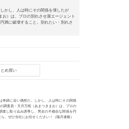
。しかし、人は時にその関係を壊したが
きまお）は、プロの別れさせ屋エージェント
を円満に破壊すること。別れたい・別れさ
まとめ買い
は奇跡に近い偶然だ。しかし、人は時にその関係
チの調査員・天月万桜（あまつきまお）は、プロの
調査し取り込み誘導し、男女の不都合な関係を円
なら、ぜひ当社にお任せください！（隔月連載）