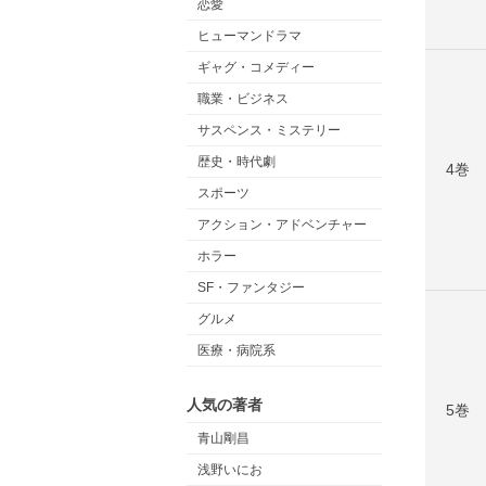
恋愛
ヒューマンドラマ
ギャグ・コメディー
職業・ビジネス
サスペンス・ミステリー
歴史・時代劇
4巻
スポーツ
アクション・アドベンチャー
ホラー
SF・ファンタジー
グルメ
医療・病院系
人気の著者
5巻
青山剛昌
浅野いにお