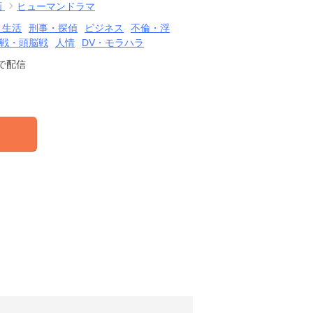
画
ヒューマンドラマ
・生活
刑事・探偵
ビジネス
不倫・浮
戦・頭脳戦
人情
DV・モラハラ
で配信