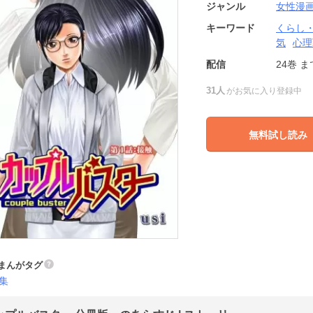
ジャンル
女性漫
キーワード
くらし
気
心理
配信
24巻
ま
31人
がお気に入り登録中
無料試し読み
まんがタグ
集