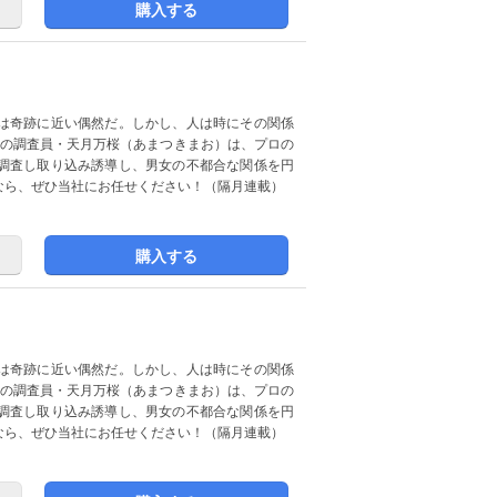
購入する
は奇跡に近い偶然だ。しかし、人は時にその関係
チの調査員・天月万桜（あまつきまお）は、プロの
調査し取り込み誘導し、男女の不都合な関係を円
なら、ぜひ当社にお任せください！（隔月連載）
購入する
は奇跡に近い偶然だ。しかし、人は時にその関係
チの調査員・天月万桜（あまつきまお）は、プロの
調査し取り込み誘導し、男女の不都合な関係を円
なら、ぜひ当社にお任せください！（隔月連載）