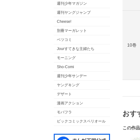
週刊少年マガジン
週刊ヤングジャンプ
Cheese!
別冊マーガレット
ベツコミ
10巻
Jourすてきな主婦たち
モーニング
Sho-Comi
週刊少年サンデー
ヤングキング
デザート
漫画アクション
おす
モバフラ
ビックコミックスペリオール
この作品