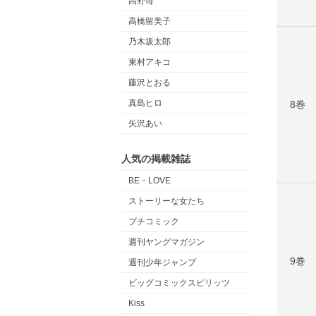
高野苺
高橋留美子
乃木坂太郎
東村アキコ
藤沢とおる
真島ヒロ
8巻
矢沢あい
人気の掲載雑誌
BE・LOVE
ストーリーな女たち
プチコミック
週刊ヤングマガジン
9巻
週刊少年ジャンプ
ビッグコミックスピリッツ
Kiss