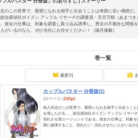
ップルバスター 分冊版」のあらすじ | ストーリー
同志のこの世界で、親密になれる相手と出会うことは奇跡に近い偶然だ
総合探偵社ポイズン アップル リサーチの調査員・天月万桜（あまつ
る。彼女の仕事は、対象を調査し取り込み誘導し、男女の不都合な関係
い人がいるのなら、ぜひ当社にお任せください！（隔月連載）
巻一覧
最新刊
カップルバスター 分冊版(1)
22ページ |
150pt
他人同志のこの世界で、親密になれる相手と出会うこと
を壊したがる…。総合探偵社ポイズン アップル リサー
別れさせ屋エージェントである。彼女の仕事は、対象を
満に破壊すること。別れたい・別れさせたい人がいるの