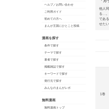
「カ
ヘルプ／お問い合わせ
他人
ご利用ガイド
る…。
であ
初めての方へ
せた
まんが王国にひとこと投稿
漫画を探す
条件で探す
テーマで探す
著者で探す
掲載雑誌で探す
キーワードで探す
発行元で探す
みんなのまんがレポ
1巻
無料漫画
無料漫画トップ