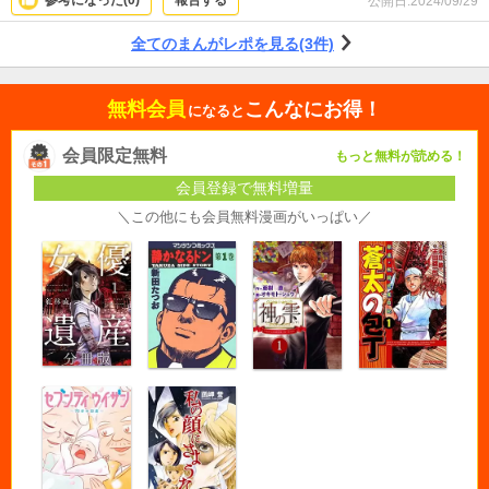
参考になった(
0
)
報告する
公開日:
2024/09/29
全てのまんがレポを見る(3件)
無料会員
こんなにお得！
になると
会員限定無料
もっと無料が読める！
会員登録で無料増量
＼この他にも会員無料漫画がいっぱい／