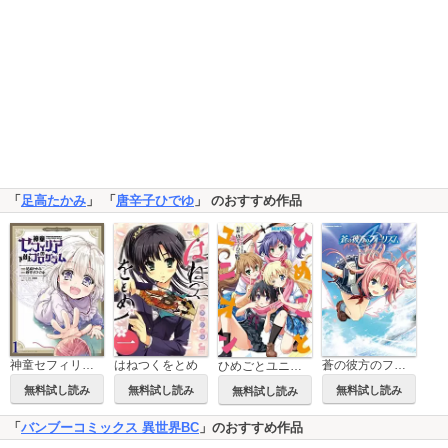
「
足高たかみ
」 「
唐辛子ひでゆ
」 のおすすめ作品
神童セフィリアの下剋上プログラム WEBコミックガンマぷらす連載版
はねつくをとめ
蒼の彼方のフォーリズム
ひめごとユニオン
無料試し読み
無料試し読み
無料試し読み
無料試し読み
「
バンブーコミックス 異世界BC
」のおすすめ作品