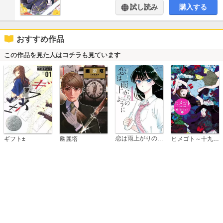
試し読み
購入する
おすすめ作品
この作品を見た人はコチラも見ています
恋は雨上がりのように
ギフト±
幽麗塔
ヒメゴト～十九歳の制服～