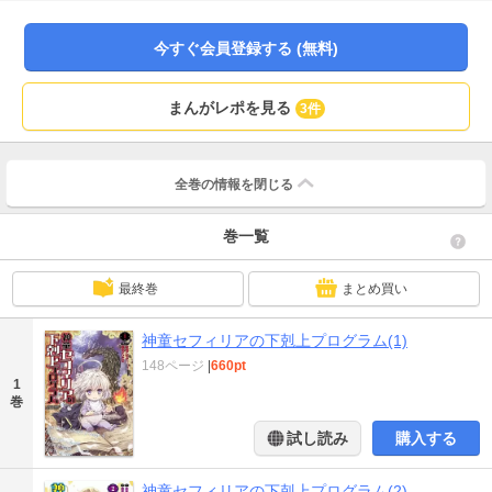
フ、開幕♪★単行本カバー下画像収録★
今すぐ会員登録する (無料)
まんがレポを見る
3件
全巻の情報を
閉じる
巻一覧
最終巻
まとめ買い
神童セフィリアの下剋上プログラム(1)
148ページ
|
660pt
1
巻
試し読み
購入する
神童セフィリアの下剋上プログラム(2)