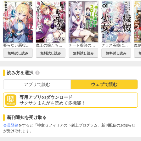
要らない悪役令嬢、我が国で引き取りますわ 優秀なご令嬢方を追放だなんて愚かな真似、国を滅ぼしましてよ？
魔王の娘たちとまぐわえば強くなれるって本当ですか？
チート薬師のスローライフ
クラス召喚に巻き込まれた教師、外れスキルで機械少女を修理する
無料試し読み
無料試し読み
無料試し読み
無料試し読み
読み方を選択
アプリで読む
ウェブで読む
専用アプリのダウンロード
サクサクまんがを読めて多機能！
新刊通知を受け取る
会員登録
をすると「神童セフィリアの下剋上プログラム」新刊配信のお知らせ
が受け取れます。