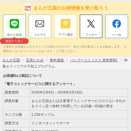
まんが王国のお得情報を受け取ろう
友だち追加
メルマガ
アプリ通知
フォロー
いいね
限定クーポン
※通知する情報およびタイミングが異なりますので、併せて受け取ることをお勧めします。 ※
通知をしないキャンペーンもあります。ご了承ください。
まんが王国
足高たかみ
青年漫画
バンブーコミックス 異世界BC
神
童セフィリアの下剋上プログラム
お得感No.1表記について
「電子コミックサービスに関するアンケート」
調査期間
2026年3月6日～2026年3月18日
調査対象
まんが王国または主要電子コミックサービスのうちいずれか
をメイン且つ有料で利用している20歳～69歳の男女
サンプル数
1,236サンプル
調査方法
インターネットリサーチ