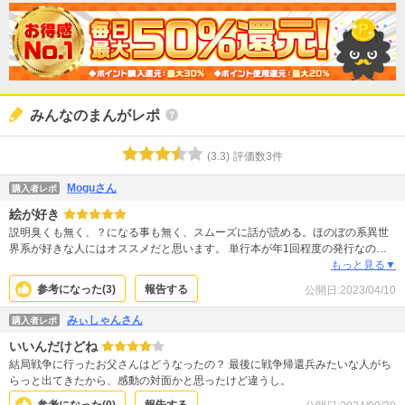
みんなのまんがレポ
(
3.3
)
評価数
3
件
Moguさん
購入者レポ
絵が好き
説明臭くも無く、？になる事も無く、スムーズに話が読める。ほのぼの系異世
界系が好きな人にはオススメだと思います。 単行本が年1回程度の発行なの
が、つらたん。
もっと見る▼
参考になった(
3
)
報告する
公開日:
2023/04/10
みぃしゃんさん
購入者レポ
いいんだけどね
結局戦争に行ったお父さんはどうなったの？ 最後に戦争帰還兵みたいな人がち
らっと出てきたから、感動の対面かと思ったけど違うし。