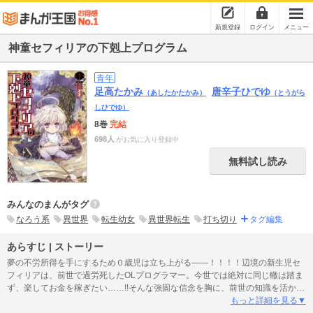
新規登録
ログイン
メニュー
神童セフィリアの下剋上プログラム
青年
足高たかみ
唐辛子ひでゆ
（あしたかたかみ）
（とうがら
しひでゆ）
8巻
完結
698人
がお気に入り登録中
無料試し読み
みんなのまんがタグ
なろう系
異世界
転生幼女
異世界転生
打ち切り
タグ編集
あらすじ | ストーリー
夢の不労所得を手にするため０歳児は立ち上がる――！！！！辺境の新生児セ
フィリアは、前世で過労死したOLプログラマー。今世では絶対に同じ轍は踏ま
ず、楽してお金を稼ぎたい……!!そんな強固な信念を胸に、前世の知識を活かし
た魔法を編み出すことに成功！絶対に働きたくない乳児のドキドキ異世界ライ
もっと詳細を見る▼