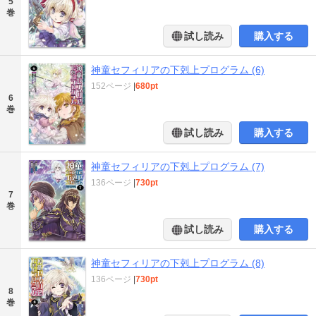
5
巻
試し読み
購入する
神童セフィリアの下剋上プログラム (6)
152ページ
|
680pt
6
巻
試し読み
購入する
神童セフィリアの下剋上プログラム (7)
136ページ
|
730pt
7
巻
試し読み
購入する
神童セフィリアの下剋上プログラム (8)
136ページ
|
730pt
8
巻