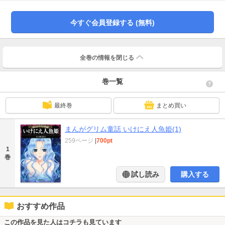
で顔に石を投げつけられる世界一残酷な刑!! 「大奥般若」将軍の跡継ぎを産ん
だ身で罪人に転落した美貌の悪女!! 「阿部定事件」愛ゆえの狂気…戦前の東京
で起きた愛憎猟奇事件!!
今すぐ会員登録する (無料)
全巻の情報を
閉じる
巻一覧
最終巻
まとめ買い
まんがグリム童話 いけにえ人魚姫(1)
259ページ
|
700pt
1
巻
試し読み
購入する
おすすめ作品
この作品を見た人はコチラも見ています