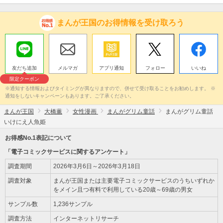
まんが王国のお得情報を受け取ろう
友だち追加
メルマガ
アプリ通知
フォロー
いいね
限定クーポン
※通知する情報およびタイミングが異なりますので、併せて受け取ることをお勧めします。 ※
通知をしないキャンペーンもあります。ご了承ください。
まんが王国
大橋薫
女性漫画
まんがグリム童話
まんがグリム童話
いけにえ人魚姫
お得感No.1表記について
「電子コミックサービスに関するアンケート」
調査期間
2026年3月6日～2026年3月18日
調査対象
まんが王国または主要電子コミックサービスのうちいずれか
をメイン且つ有料で利用している20歳～69歳の男女
サンプル数
1,236サンプル
調査方法
インターネットリサーチ