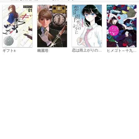
恋は雨上がりのように
ギフト±
幽麗塔
ヒメゴト～十九歳の制服～