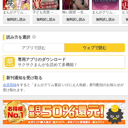
まんがグリム童話 金瓶梅
子ども売買 ～姉は性奴隷、弟は強制労働！～
怖い因習 ～生贄になった娘たち～
まんがグリム童話 人魚姫～うたかたの月～
無料試し読み
無料試し読み
無料試し読み
無料試し読み
読み方を選択
アプリで読む
ウェブで読む
専用アプリのダウンロード
サクサクまんがを読めて多機能！
新刊通知を受け取る
会員登録
をすると「まんがグリム童話 いけにえ人魚姫」新刊配信のお知らせが
受け取れます。