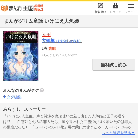
新規登録
ログイン
メニュー
まんがグリム童話 いけにえ人魚姫
女性
大橋薫
（おおはしかおる）
1巻
完結
51人
がお気に入り登録中
無料試し読み
みんなのまんがタグ
タグ編集
あらすじ | ストーリー
「いけにえ人魚姫」声と純潔を魔法使いに差し出した人魚姫と王子の運命
は!? 「白雪姫と七人の罪人たち」城を追われた白雪姫が辿り着いたのは罪人
の巣窟だった!! 「カーレンの赤い靴」母の薬代の稼ぐため、カーレンは街の男
たちのおもちゃにされるが…。 「ジナの罪」婚前性交の代償は、息絶えるま
もっと詳細を見る▼