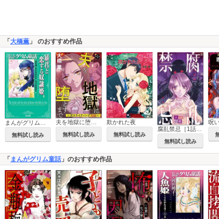
「
大橋薫
」 のおすすめ作品
夫を地獄に堕とすまで ～ガスライティング洗脳～（分冊版）
欺かれた夜
まんがグリム童話 暴君と恋する奴隷姫
腐乱禁忌［1話売り］
無料試し読み
無料試し読み
無料試し読み
無料試し読み
「
まんがグリム童話
」のおすすめ作品