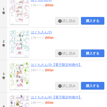
178ページ
|
800pt
1
巻
試し読み
購入する
はぐちさん(2)
179ページ
|
800pt
2
巻
試し読み
購入する
はぐちさん(3)【電子限定特典付】
180ページ
|
800pt
3
巻
試し読み
購入する
はぐちさん(4)【電子限定特典付】
148ページ
|
800pt
4