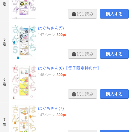
巻
試し読み
購入する
はぐちさん(5)
147ページ
|
800pt
5
巻
試し読み
購入する
はぐちさん(6)【電子限定特典付】
148ページ
|
800pt
6
巻
試し読み
購入する
はぐちさん(7)
147ページ
|
800pt
7
巻