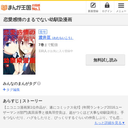
新規登録
ログイン
メニュー
恋愛感情のまるでない幼馴染漫画
青年
渡井亘
（わたらいこう）
7巻
まで配信
110人
がお気に入り登録中
無料試し読み
みんなのまんがタグ
タグ編集
あらすじ | ストーリー
【ニコニコ漫画第1位作品が、遂にコミックス化!!】(年間ランキング2016ユー
ザーマンガ部門)真田辰季と後鳥羽空良は、超がつくほど大事な幼馴染同士。手
をつないだり、ハグをしたりと、びっくりするぐらいの仲良しぶり。でも恋愛
感情なんて、絶対にないって話で――。【ニヤニヤ/羨まし～い/殺しに来てる/
もっと詳細を見る▼