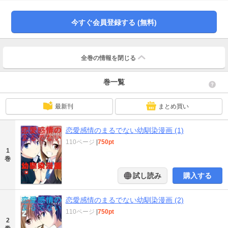
ちょっw/もうお前ら結婚しろ/最高かよ/※恋愛漫画ではありません。/など話題沸
騰!!!!!!!】ここまで距離が近くて、付き合ってない…だと!!? そんな仲が良いの一
言では片付けられない2人が織りなす、ラブじゃないイチャコラコメディです。
今すぐ会員登録する (無料)
【月刊まんがくらぶ(毎月4日発売)にて、本編連載中!!】★単行本カバー下画像収
録★
全巻の情報を
閉じる
巻一覧
最新刊
まとめ買い
恋愛感情のまるでない幼馴染漫画 (1)
110ページ
|
750pt
1
巻
試し読み
購入する
恋愛感情のまるでない幼馴染漫画 (2)
110ページ
|
750pt
2