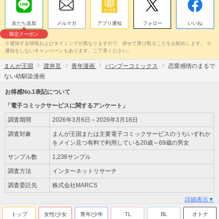
友だち追加
メルマガ
アプリ通知
フォロー
いいね
限定クーポン
※通知する情報およびタイミングが異なりますので、併せて受け取ることをお勧めします。 ※
通知をしないキャンペーンもあります。ご了承ください。
まんが王国
渡井亘
青年漫画
バンブーコミックス
恋愛感情のまるで
ない幼馴染漫画
お得感No.1表記について
「電子コミックサービスに関するアンケート」
調査期間
2026年3月6日～2026年3月18日
調査対象
まんが王国または主要電子コミックサービスのうちいずれか
をメイン且つ有料で利用している20歳～69歳の男女
サンプル数
1,236サンプル
調査方法
インターネットリサーチ
調査委託先
株式会社MARCS
詳細表示▼
トップ
女性/少女
青年/少年
TL
BL
オトナ