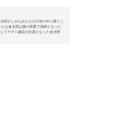
金太郎がしがらみだらけの世の中に殴りこ
。そんな金太郎は妻の実家で漁師となった
京してヤマト建設の社員となった金太郎