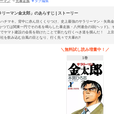
ーマン
元暴走族
タグ編集
ラリーマン金太郎」のあらすじ | ストーリー
にハチマキ。背中に赤ん坊くくりつけ、史上最強のサラリーマン・矢島
 かつては関東一円でその名を鳴らした暴走族・八州連合の頭(ヘッド)
海でヤマト建設の会長を助けたことで新たな行くべき道を掴んだ！ 上
社を飲み込む台風の目となり、行く先々で大暴れ!!
＼無料試し読み増量中！／
1巻