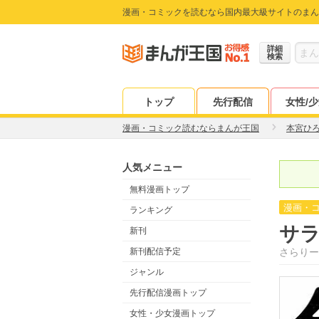
漫画・コミックを読むなら国内最大級サイトのまん
詳細
検索
トップ
先行配信
女性/
漫画・コミック読むならまんが王国
本宮ひ
人気メニュー
無料漫画トップ
漫画・
ランキング
サ
新刊
新刊配信予定
さらりー
ジャンル
先行配信漫画トップ
女性・少女漫画トップ