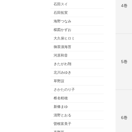
石田スイ
4巻
石田拓実
海野つなみ
楳図かずお
大久保ヒロミ
御茶漬海苔
河原和音
5巻
きたがわ翔
北川みゆき
草野誼
さかたのり子
椎名軽穂
新條まゆ
清野とおる
6巻
曽根富美子