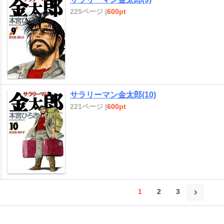
225ページ |
600pt
サラリーマン金太郎(10)
221ページ |
600pt
1
2
3