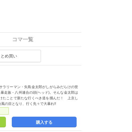
コマ一覧
まとめ買い
サラリーマン・矢島金太郎がしがらみだらけの世
た暴走族・八州連合の頭(ヘッド)。そんな金太郎は
けたことで新たな行くべき道を掴んだ！ 上京し
風の目となり、行く先々で大暴れ!!
購入する