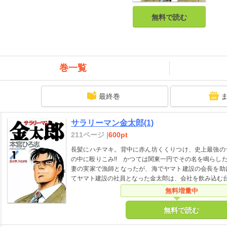
無料で読む
巻一覧
最終巻
サラリーマン金太郎(1)
211ページ |
600pt
長髪にハチマキ。背中に赤ん坊くくりつけ、史上最強の
の中に殴りこみ!! かつては関東一円でその名を鳴らし
妻の実家で漁師となったが、海でヤマト建設の会長を助
てヤマト建設の社員となった金太郎は、会社を飲み込む台
無料増量中
無料で読む