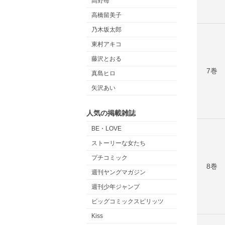
高野苺
高橋留美子
乃木坂太郎
東村アキコ
藤沢とおる
7巻
真島ヒロ
矢沢あい
人気の掲載雑誌
BE・LOVE
ストーリーな女たち
プチコミック
8巻
週刊ヤングマガジン
週刊少年ジャンプ
ビッグコミックスピリッツ
Kiss