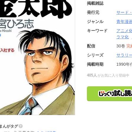
掲載雑誌
発行元
サード
ジャンル
青年漫
キーワード
アニメ
ラマ化
配信
30巻
完
シリーズ
サラリ
掲載時期
1990年
405人
がお気に入り登録中
まんがタグ