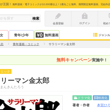
が王国！
無料漫画・電子コミックが10,000冊以上！1冊丸ごと無料、期間限定無料漫画、完結作
ログイン
会員登録
初め
少女
青年/少年
無料漫画
ジャン
ろ志
青年漫画・コミック
サラリーマン金太郎
無料キャンペーン
実施中！
コミック
ラリーマン金太郎
まんきんたろう
ドラマ化
映画化
著者・作者
本宮ひ