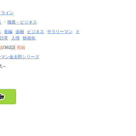
・ライン
画
職業・ビジネス
化
長編
金融
ビジネス
サラリーマン
ド
日常
人情
映画化
結
/362話
完結
ーマン金太郎シリーズ
代～