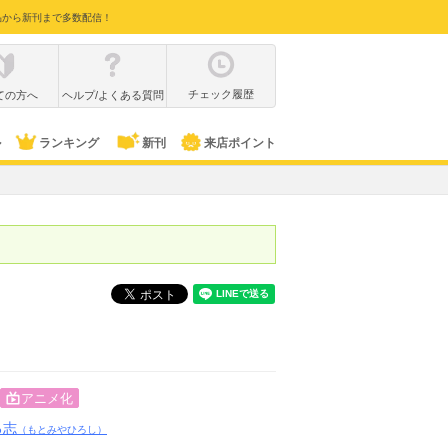
品から新刊まで多数配信！
チェック履歴
ての方へ
ヘルプ/よくある質問
ル
ランキング
新刊
来店ポイント
アニメ化
ろ志
（もとみやひろし）