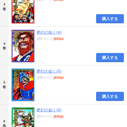
3
巻
購入する
夢幻の如く(4)
202ページ
|
600pt
4
巻
購入する
夢幻の如く(5)
209ページ
|
600pt
5
巻
購入する
夢幻の如く(6)
207ページ
|
600pt
6
巻