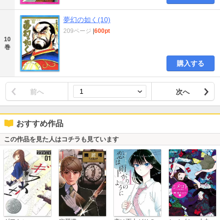
夢幻の如く(10)
209ページ
|
600pt
10
巻
購入する
前へ
次へ
おすすめ作品
この作品を見た人はコチラも見ています