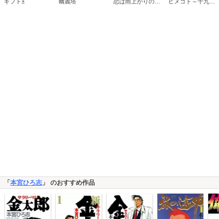
恋は雨上がりのように
ギフト±
幽麗塔
ヒメゴト～十九歳の制服～
「
本宮ひろ志
」 のおすすめ作品