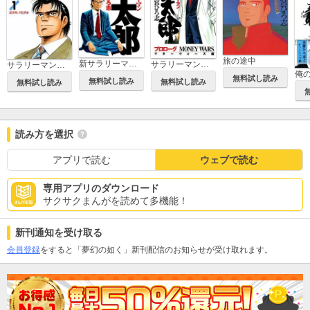
旅の途中
新サラリーマン金太郎
サラリーマン金太郎 －マネーウォーズ編－
サラリーマン金太郎
俺
無料試し読み
無料試し読み
無料試し読み
無料試し読み
読み方を選択
アプリで読む
ウェブで読む
専用アプリのダウンロード
サクサクまんがを読めて多機能！
新刊通知を受け取る
会員登録
をすると「夢幻の如く」新刊配信のお知らせが受け取れます。