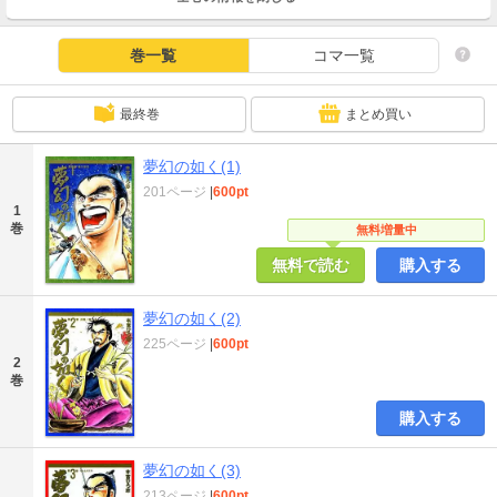
巻一覧
コマ一覧
最終巻
まとめ買い
夢幻の如く(1)
201ページ
|
600pt
1
巻
無料増量中
無料で読む
購入する
夢幻の如く(2)
225ページ
|
600pt
2
巻
購入する
夢幻の如く(3)
213ページ
|
600pt