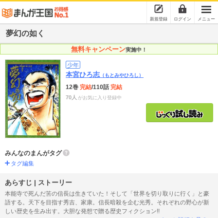
新規登録
ログイン
メニュー
夢幻の如く
無料キャンペーン
実施中！
少年
本宮ひろ志
（もとみやひろし）
12巻
完結
/110話
完結
70人
がお気に入り登録中
みんなのまんがタグ
タグ編集
あらすじ | ストーリー
本能寺で死んだ筈の信長は生きていた！そして「世界を切り取りに行く」と豪
語する。天下を目指す秀吉、家康。信長暗殺を企む光秀。それぞれの野心が新
しい歴史を生み出す。大胆な発想で贈る歴史フィクション!!