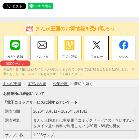
まんが王国のお得情報を受け取ろう
友だち追加
メルマガ
アプリ通知
フォロー
いいね
限定クーポン
※通知する情報およびタイミングが異なりますので、併せて受け取ることをお勧めします。 ※
通知をしないキャンペーンもあります。ご了承ください。
まんが王国
本宮ひろ志
少年漫画
夢幻の如く
お得感No.1表記について
「電子コミックサービスに関するアンケート」
調査期間
2026年3月6日～2026年3月18日
調査対象
まんが王国または主要電子コミックサービスのうちいずれか
をメイン且つ有料で利用している20歳～69歳の男女
サンプル数
1,236サンプル