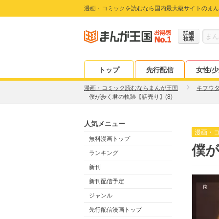
漫画・コミックを読むなら国内最大級サイトのまん
詳細
検索
トップ
先行配信
女性/
漫画・コミック読むならまんが王国
キフウ
僕が歩く君の軌跡【話売り】(8)
人気メニュー
漫画・
無料漫画トップ
僕が
ランキング
新刊
新刊配信予定
ジャンル
先行配信漫画トップ