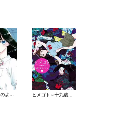
恋は雨上がりのように
ヒメゴト～十九歳の制服～