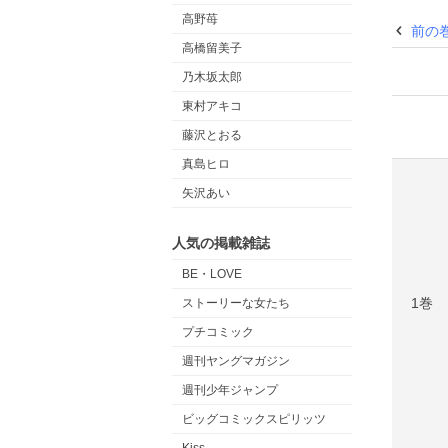
高野苺
前の
高橋留美子
乃木坂太郎
東村アキコ
藤沢とおる
真島ヒロ
矢沢あい
人気の掲載雑誌
BE・LOVE
1巻
ストーリーな女たち
プチコミック
週刊ヤングマガジン
週刊少年ジャンプ
ビッグコミックスピリッツ