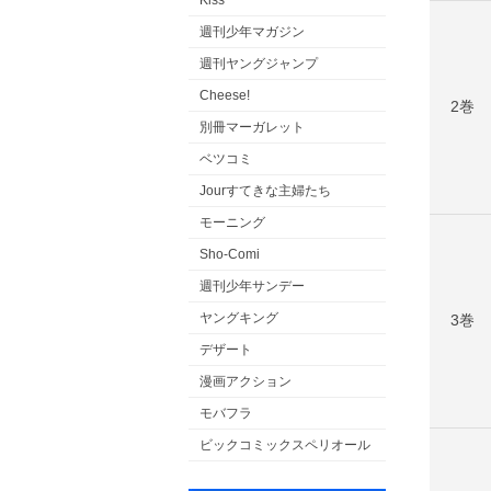
Kiss
週刊少年マガジン
週刊ヤングジャンプ
Cheese!
2巻
別冊マーガレット
ベツコミ
Jourすてきな主婦たち
モーニング
Sho-Comi
週刊少年サンデー
ヤングキング
3巻
デザート
漫画アクション
モバフラ
ビックコミックスペリオール