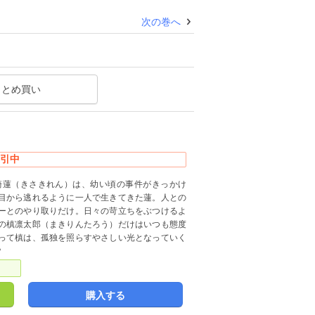
次の巻へ
まとめ買い
引中
崎蓮（きさきれん）は、幼い頃の事件がきっかけ
目から逃れるように一人で生きてきた蓮。人との
ーとのやり取りだけ。日々の苛立ちをぶつけるよ
の槙凛太郎（まきりんたろう）だけはいつも態度
って槙は、孤独を照らすやさしい光となっていく
？
購入する