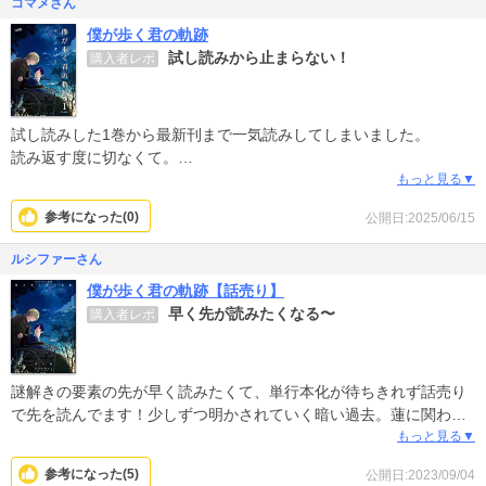
コマメさん
僕が歩く君の軌跡
試し読みから止まらない！
購入者レポ
試し読みした1巻から最新刊まで一気読みしてしまいました。
読み返す度に切なくて。
そうだったのか、、そう繋がっていたのか、とストーリーに圧巻さ
もっと見る▼
れます。
参考になった(
0
)
公開日:2025/06/15
ただ、ただ、みんなが幸せになれるように願うばかりです。
ルシファーさん
僕が歩く君の軌跡【話売り】
早く先が読みたくなる〜
購入者レポ
謎解きの要素の先が早く読みたくて、単行本化が待ちきれず話売り
で先を読んでます！少しずつ明かされていく暗い過去。蓮に関わる
人々の思いが交錯する中で、「先生」の本当の思いは？そしてどこ
もっと見る▼
へ消えたのか・・・秘密が公になったら、蓮はどうするんだろうと
参考になった(
5
)
公開日:2023/09/04
か・・・続きが楽しみです。