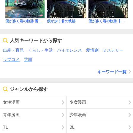
僕が歩く君の軌跡 番外編
僕が歩く君の軌跡
僕が歩く君の軌跡【話売り】
人気キーワードから探す
出産・育児
くらし・生活
バイオレンス
愛憎劇
ミステリー
ラブコメ
学園
キーワード一覧
ジャンルから探す
女性漫画
少女漫画
青年漫画
少年漫画
TL
BL