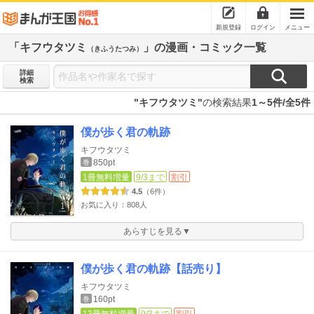
新規登録
ログイン
メニュー
「キフウタツミ
」の漫画・コミック一覧
（きふうたつみ）
詳細
検索
"キフウタツミ"
の検索結果
1～5件/全5件
僕が歩く君の軌跡
キフウタツミ
850pt
巻
1冊無料増量
9/3まで
割引
4.5
（6件）
お気に入り：808人
あらすじを見る▼
僕が歩く君の軌跡【話売り】
キフウタツミ
160pt
巻