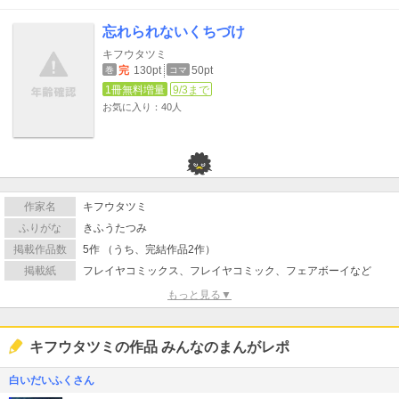
忘れられないくちづけ
キフウタツミ
完
130pt
50pt
巻
コマ
1冊無料増量
9/3まで
お気に入り：40人
作家名
キフウタツミ
ふりがな
きふうたつみ
掲載作品数
5作 （うち、完結作品2作）
掲載紙
フレイヤコミックス、フレイヤコミック、フェアボーイなど
もっと見る▼
キフウタツミの作品 みんなのまんがレポ
白いだいふくさん