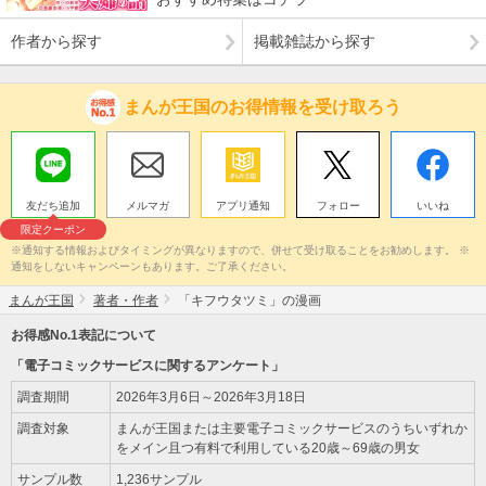
作者から探す
掲載雑誌から探す
まんが王国のお得情報を受け取ろう
友だち追加
メルマガ
アプリ通知
フォロー
いいね
限定クーポン
※通知する情報およびタイミングが異なりますので、併せて受け取ることをお勧めします。 ※
通知をしないキャンペーンもあります。ご了承ください。
まんが王国
著者・作者
「キフウタツミ」の漫画
お得感No.1表記について
「電子コミックサービスに関するアンケート」
調査期間
2026年3月6日～2026年3月18日
調査対象
まんが王国または主要電子コミックサービスのうちいずれか
をメイン且つ有料で利用している20歳～69歳の男女
サンプル数
1,236サンプル