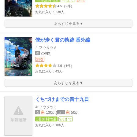
13冊無料増量
9/3まで
割引
4.5
（2件）
お気に入り：238人
あらすじを見る▼
僕が歩く君の軌跡 番外編
キフウタツミ
250pt
巻
割引
4.0
（1件）
お気に入り：43人
あらすじを見る▼
くちづけまでの四十九日
キフウタツミ
完
130pt
完
50pt
巻
コマ
1冊無料増量
9/3まで
お気に入り：106人