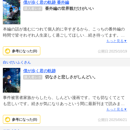
僕が歩く君の軌跡 番外編
番外編の世界観だけがいい
購入者レポ
本編の話が進むにつれて個人的に辛すぎるから、こっちの番外編の
時間で皆それぞれ人生楽しく過ごしてほしい…続き待ってます。そ
れにしてもさんまが七輪で焼けるのいいなぁと思ったら、もしかし
もっと見る▼
てその七輪…で家族三人…と思うとまた辛くなってきました。
参考になった(
0
)
公開日:2025/10/19
白いだいふくさん
僕が歩く君の軌跡
切なさと悲しさがしんどい。
購入者レポ
事件被害者家族からしたら、しんどい漫画です。でも切なくてとて
も悲しいです。続きが気になりあっという間に最新刊まで読みまし
た。過去の罪は消えない。どう最後まで展開していくか気になるか
もっと見る▼
らやっぱり次の最新刊も購入しそうです。
参考になった(
0
)
公開日:2025/06/21