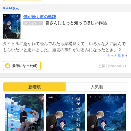
K＆Mさん
僕が歩く君の軌跡
皆さんにもっと知ってほしい作品
購入者レポ
タイトルに惹かれて読んでみたら結構良くて、いろんな人に読んで
もらいたいと思いました。過去の事件が明るみになったとき、２人
が傷つかないといいなと思います。
もっと見る▼
参考になった(
6
)
公開日:2022/01/31
新着順
人気順