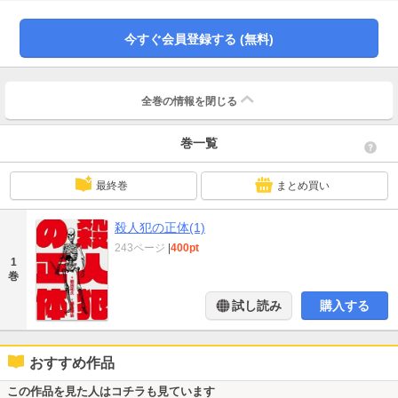
今すぐ会員登録する (無料)
全巻の情報を
閉じる
巻一覧
最終巻
まとめ買い
殺人犯の正体(1)
243ページ
|
400pt
1
巻
試し読み
購入する
おすすめ作品
この作品を見た人はコチラも見ています