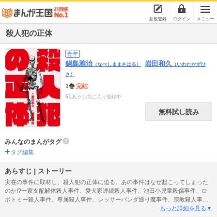
新規登録
ログイン
メニュー
殺人犯の正体
青年
鍋島雅治
岩田和久
（なべしままさはる）
（いわたかずひ
さ）
1巻
完結
51人
がお気に入り登録中
無料試し読み
みんなのまんがタグ
タグ編集
あらすじ | ストーリー
実在の事件に取材し、殺人犯の正体に迫る。あの事件はなぜ起こってしまった
のか!?一家支配解体殺人事件、愛犬家連続殺人事件、池田小児童殺傷事件、ロ
ボトミー殺人事件、尊属殺人事件、レッサーパンダ通り魔事件、宗教殺人事
件、ホームレス襲撃事件、鬼熊事件、9本収録!!
もっと詳細を見る▼