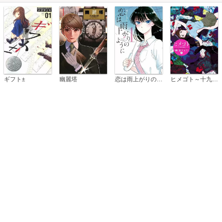
恋は雨上がりのように
ギフト±
幽麗塔
ヒメゴト～十九歳の制服～