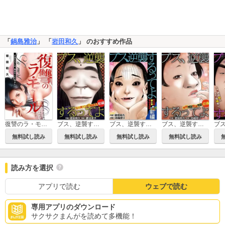
「
鍋島雅治
」 「
岩田和久
」 のおすすめ作品
ブス、逆襲するってよ 玉の輿ブスVS鬼義母
ブス、逆襲するってよ ブスの無人島サバイバル
ブス、逆襲するってよ 姉妹顔面格差地獄
復讐のラ・モール～お前たちには、地獄すら生ぬるい～【フルカラー】
無料試し読み
無料試し読み
無料試し読み
無料試し読み
読み方を選択
アプリで読む
ウェブで読む
専用アプリのダウンロード
サクサクまんがを読めて多機能！