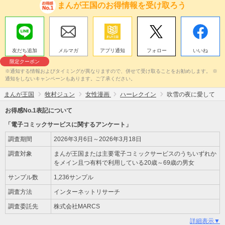
まんが王国のお得情報を受け取ろう
友だち追加
メルマガ
アプリ通知
フォロー
いいね
限定クーポン
※通知する情報およびタイミングが異なりますので、併せて受け取ることをお勧めします。 ※
通知をしないキャンペーンもあります。ご了承ください。
まんが王国
牧村ジュン
女性漫画
ハーレクイン
吹雪の夜に愛して
お得感No.1表記について
「電子コミックサービスに関するアンケート」
調査期間
2026年3月6日～2026年3月18日
調査対象
まんが王国または主要電子コミックサービスのうちいずれか
をメイン且つ有料で利用している20歳～69歳の男女
サンプル数
1,236サンプル
調査方法
インターネットリサーチ
調査委託先
株式会社MARCS
詳細表示▼