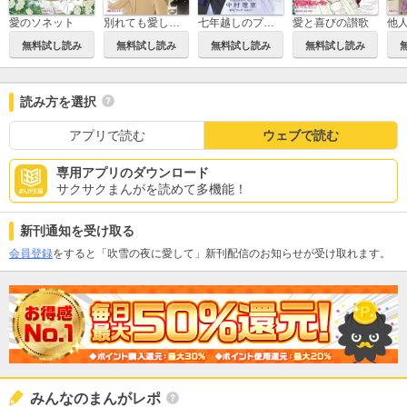
愛のソネット
別れても愛しくて
七年越しのプロポーズ
愛と喜びの讃歌
他
無料試し読み
無料試し読み
無料試し読み
無料試し読み
読み方を選択
アプリで読む
ウェブで読む
専用アプリのダウンロード
サクサクまんがを読めて多機能！
新刊通知を受け取る
会員登録
をすると「吹雪の夜に愛して」新刊配信のお知らせが受け取れます。
みんなのまんがレポ