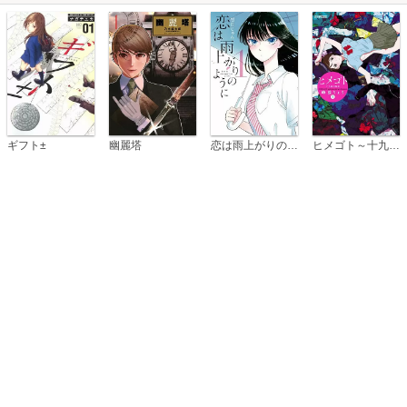
恋は雨上がりのように
ギフト±
幽麗塔
ヒメゴト～十九歳の制服～