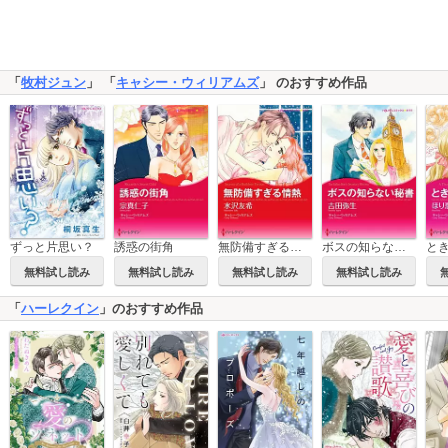
「
牧村ジュン
」 「
キャシー・ウィリアムズ
」 のおすすめ作品
ずっと片思い？
誘惑の街角
無防備すぎる情熱
ボスの知らない秘書
と
無料試し読み
無料試し読み
無料試し読み
無料試し読み
「
ハーレクイン
」のおすすめ作品