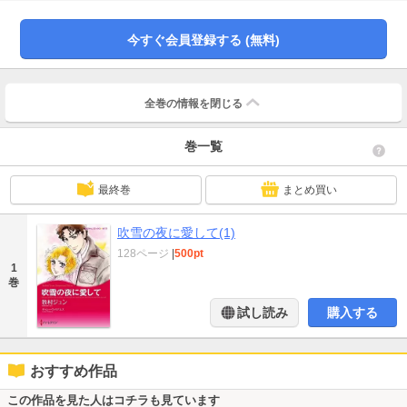
人！ 話しあいを終えて、外に出るとあたりは雪に埋もれて身動きが取れなく
なっていた!!
今すぐ会員登録する (無料)
全巻の情報を
閉じる
巻一覧
最終巻
まとめ買い
吹雪の夜に愛して(1)
128ページ
|
500pt
1
巻
試し読み
購入する
おすすめ作品
この作品を見た人はコチラも見ています