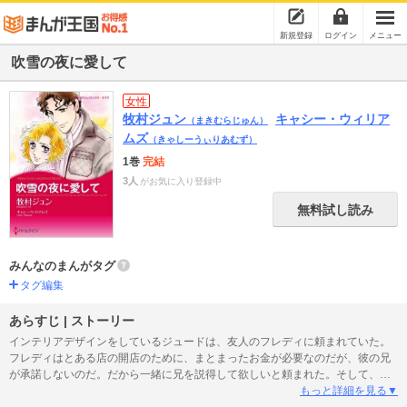
新規登録
ログイン
メニュー
吹雪の夜に愛して
女性
牧村ジュン
キャシー・ウィリア
（まきむらじゅん）
ムズ
（きゃしーうぃりあむず）
1巻
完結
3人
がお気に入り登録中
無料試し読み
みんなのまんがタグ
タグ編集
あらすじ | ストーリー
インテリアデザインをしているジュードは、友人のフレディに頼まれていた。
フレディはとある店の開店のために、まとまったお金が必要なのだが、彼の兄
が承諾しないのだ。だから一緒に兄を説得して欲しいと頼まれた。そして、弟
を訪ねてきた兄のセザールを見て、ジュードは納得した。セザールは近寄りが
もっと詳細を見る▼
たく、人を凍りつかせる雰囲気があった。端正な顔立ちは魅力的だが、傲慢な