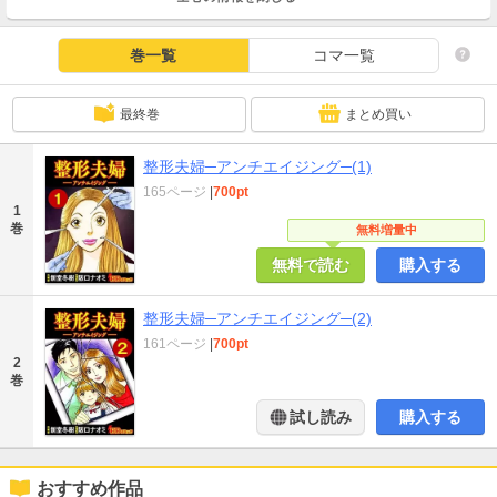
巻一覧
コマ一覧
最終巻
まとめ買い
整形夫婦─アンチエイジング─(1)
165ページ
|
700pt
1
巻
無料増量中
無料で読む
購入する
整形夫婦─アンチエイジング─(2)
161ページ
|
700pt
2
巻
試し読み
購入する
おすすめ作品