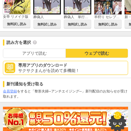
女帝 リメイク版
葬偽人
葬偽人 単行本版
羊狩り セレブクラスの生け贄は、だあれ？ 合本版
無料試し読み
無料試し読み
無料試し読み
無料試し読み
読み方を選択
アプリで読む
ウェブで読む
専用アプリのダウンロード
サクサクまんがを読めて多機能！
新刊通知を受け取る
会員登録
をすると「整形夫婦─アンチエイジング─」新刊配信のお知らせが受け
取れます。