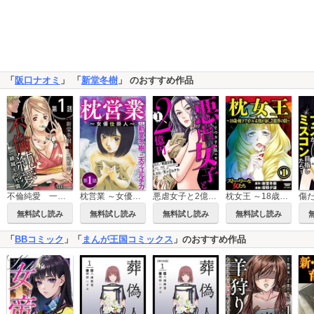
「
阪口ナオミ
」 「
新堂冬樹
」 のおすすめ作品
不倫純愛 一線越えの代償（分冊版）
枕営業 ～女優仕掛人～（分冊版）
悪虐女子と2億円 ～そのカネは私のモノ～
枕女王 ～18歳・地下アイドル未瑠が暴く、芸能界の闇～
無料試し読み
無料試し読み
無料試し読み
無料試し読み
「
BBコミック
」「
まんが王国コミックス
」のおすすめ作品