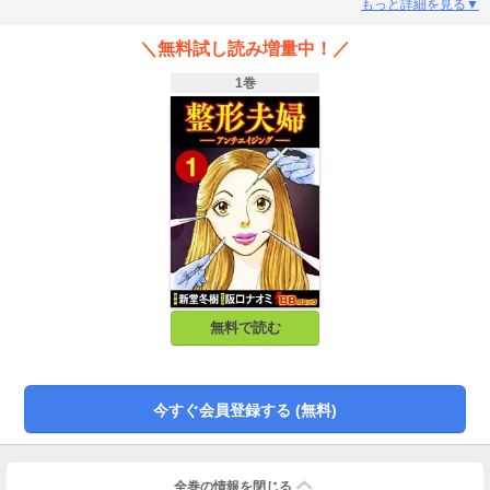
ぎる代償とは？ 必死に「老い」に抗うアラフォー夫婦の姿を通して、若さと
もっと詳細を見る▼
美の価値を問うサスペンス!!
＼無料試し読み増量中！／
1巻
無料で読む
今すぐ会員登録する (無料)
全巻の情報を
閉じる