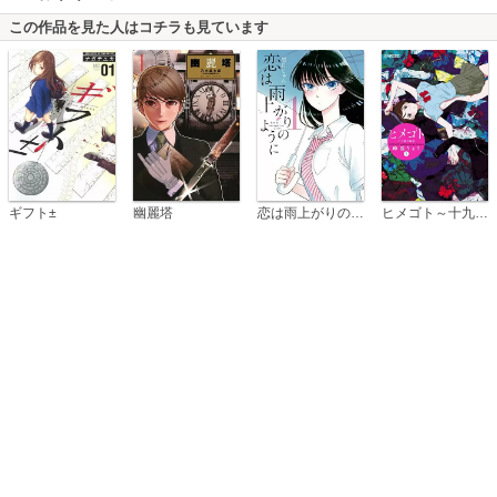
この作品を見た人はコチラも見ています
恋は雨上がりのように
ギフト±
幽麗塔
ヒメゴト～十九歳の制服～