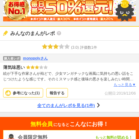
みんなのまんがレポ
(
3.0
)
評価数
1
件
monopolyさん
購入者レポ
薄気味悪い
絵が下手な作家さんが殆どで、少女マンガチックな画風に気持ちの悪い話をこ
じつけたような感じです。そのミスマッチ感と後味の悪さを楽しみたい時間を
もて余している方にはおすすめです。
もっと見る▼
参考になった(
1
)
報告する
公開日:
2019/12/06
全てのまんがレポを見る(1件)
無料会員
こんなにお得！
になると
会員限定無料
もっと無料が読める！