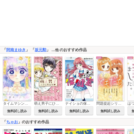
「
阿南まゆき
」 「
坂元勲
」
のおすすめ作品
…他
タイムマシンがあってものらない
萌え男子にひとめぼれ
ナイショの保健室
問題提起シリーズ ともだち
無料試し読み
無料試し読み
無料試し読み
無料試し読み
「
ちゃお
」のおすすめ作品