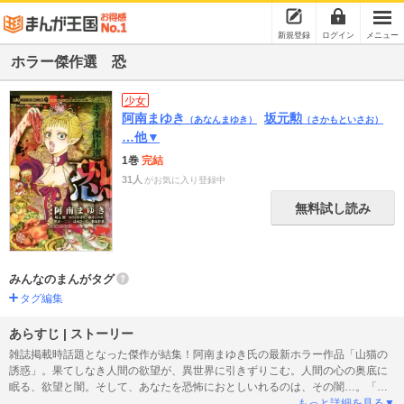
新規登録
ログイン
メニュー
ホラー傑作選 恐
少女
阿南まゆき
坂元勲
（あなんまゆき）
（さかもといさお）
…他▼
1巻
完結
31人
がお気に入り登録中
無料試し読み
みんなのまんがタグ
タグ編集
あらすじ | ストーリー
雑誌掲載時話題となった傑作が結集！阿南まゆき氏の最新ホラー作品「山猫の
誘惑」。果てしなき人間の欲望が、異世界に引きずりこむ。人間の心の奥底に
眠る、欲望と闇。そして、あなたを恐怖におとしいれるのは、その闇…。「ち
ゃおデラックスホラー」掲載時に各所で話題になった、珠玉の作品を収録。本
もっと詳細を見る▼