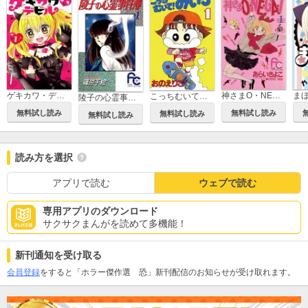
ゲキカワ・デビル
神さまO・NE・GA・I
ま
こっちむいて！みい子
陵子の心霊事件簿
無料試し読み
無料試し読み
無料試し読み
無料試し読み
読み方を選択
アプリで読む
ウェブで読む
専用アプリのダウンロード
サクサクまんがを読めて多機能！
新刊通知を受け取る
会員登録
をすると「ホラー傑作選 恐」新刊配信のお知らせが受け取れます。