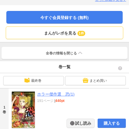
物の恐怖がここに…！！
今すぐ会員登録する (無料)
まんがレポを見る
1件
全巻の情報を
閉じる
巻一覧
最終巻
まとめ買い
ホラー傑作選 恐(1)
191ページ
|
440pt
1
巻
試し読み
購入する