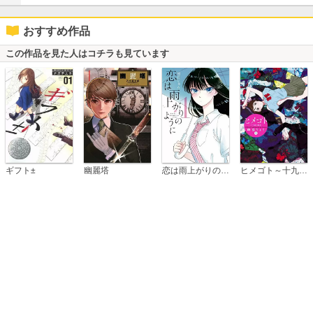
おすすめ作品
この作品を見た人はコチラも見ています
恋は雨上がりのように
ギフト±
幽麗塔
ヒメゴト～十九歳の制服～