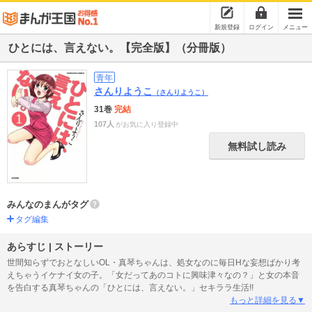
新規登録
ログイン
メニュー
ひとには、言えない。【完全版】（分冊版）
青年
さんりようこ
（さんりようこ）
31巻
完結
107人
がお気に入り登録中
無料試し読み
みんなのまんがタグ
タグ編集
あらすじ | ストーリー
世間知らずでおとなしいOL・真琴ちゃんは、処女なのに毎日Hな妄想ばかり考
えちゃうイケナイ女の子。「女だってあのコトに興味津々なの？」と女の本音
を告白する真琴ちゃんの「ひとには、言えない。」セキララ生活!!
もっと詳細を見る▼