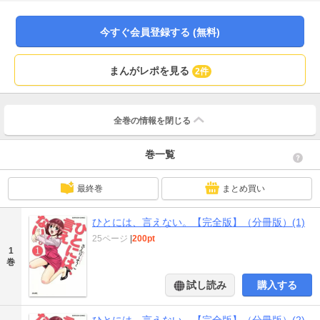
今すぐ会員登録する (無料)
まんがレポを見る
2件
全巻の情報を
閉じる
巻一覧
最終巻
まとめ買い
ひとには、言えない。【完全版】（分冊版）(1)
25ページ
|
200pt
1
巻
試し読み
購入する
ひとには、言えない。【完全版】（分冊版）(2)