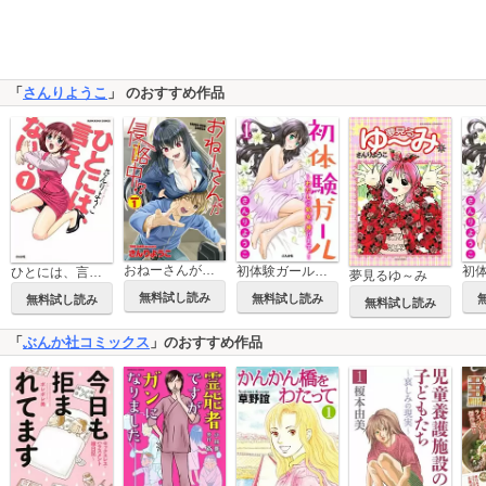
「
さんりようこ
」 のおすすめ作品
おねーさんが侵略中!?
初体験ガール～わたしの処女、捧げます。～（分冊版）
ひとには、言えない。
夢見るゆ～み
無料試し読み
無料試し読み
無料試し読み
無料試し読み
「
ぶんか社コミックス
」のおすすめ作品