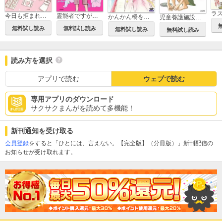
今日も拒まれてます～セックスレス・ハラスメント 嫁日記～
霊能者ですがガンになりました
かんかん橋をわたって（分冊版）
児童養護施設の子どもたち
無料試し読み
無料試し読み
無料試し読み
無料試し読み
読み方を選択
アプリで読む
ウェブで読む
専用アプリのダウンロード
サクサクまんがを読めて多機能！
新刊通知を受け取る
会員登録
をすると「ひとには、言えない。【完全版】（分冊版）」新刊配信の
お知らせが受け取れます。