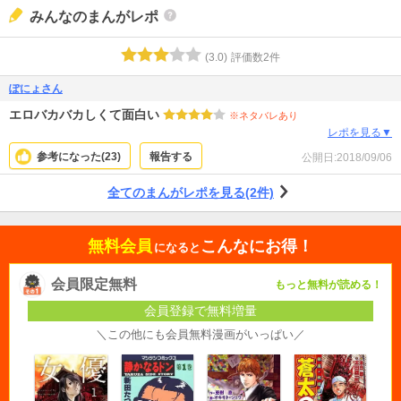
みんなのまんがレポ
(
3.0
)
評価数
2
件
ぽにょさん
エロバカバカしくて面白い
※ネタバレあり
レポを見る▼
参考になった(
23
)
報告する
公開日:
2018/09/06
全てのまんがレポを見る(2件)
無料会員
こんなにお得！
になると
会員限定無料
もっと無料が読める！
会員登録で無料増量
＼この他にも会員無料漫画がいっぱい／