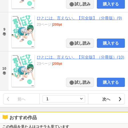
試し読み
購入する
ひとには、言えない。【完全版】（分冊版）(9)
23ページ
|
200pt
9
巻
試し読み
購入する
ひとには、言えない。【完全版】（分冊版）(10)
23ページ
|
200pt
10
巻
試し読み
購入する
前へ
次へ
おすすめ作品
この作品を見た人はコチラも見ています