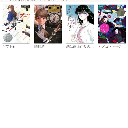
恋は雨上がりのように
ギフト±
幽麗塔
ヒメゴト～十九歳の制服～