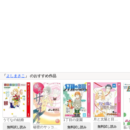
「
よしまさこ
」 のおすすめ作品
月と太陽と目覚まし時計
うてなの結婚
1丁目の楽園
無料試し読み
秘密のサッコちゃん
無料試し読み
無料試し読み
B♭