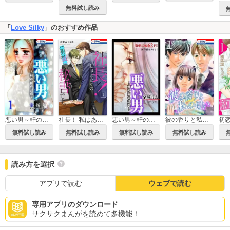
無料試し読み
「
Love Silky
」のおすすめ作品
悪い男～軒の雨の誘惑～
社長！ 私はあなたの(男装)秘書です。
悪い男～軒の雨の誘惑～ Love Silky
彼の香りと私の匂い
無料試し読み
無料試し読み
無料試し読み
無料試し読み
読み方を選択
アプリで読む
ウェブで読む
専用アプリのダウンロード
サクサクまんがを読めて多機能！