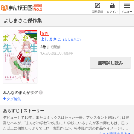
新規登録
ログイン
メニュー
よしまさこ傑作集
女性
よしまさこ
（よしまさこ）
2巻
まで配信
9人
がお気に入り登録中
無料試し読み
みんなのまんがタグ
タグ編集
あらすじ | ストーリー
デビューして10年。出たコミックスはたった一冊。アシスタント経験だけは豊
富なハルが、“まんがの学校”の先生に！ 学校にいるまんが家の卵たちは、思っ
た以上に個性たっぷりで…!? 表題作ほか、松本隆作詞の作品をイメージした
「眠りの森」を収録。月刊『コーラス』（集英社）に掲載されたコミックス未
もっと詳細を見る▼