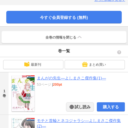
収録作品の初デジタル化！『コーラス』の表紙を彩った美麗カラーイラストも
見られます！
今すぐ会員登録する (無料)
全巻の情報を
閉じる
巻一覧
最新刊
まとめ買い
まんがの先生―よしまさこ傑作集(1)―
53ページ
|
200pt
1
巻
試し読み
購入する
モチと首輪とネコジャラシ―よしまさこ傑作集
(2)―