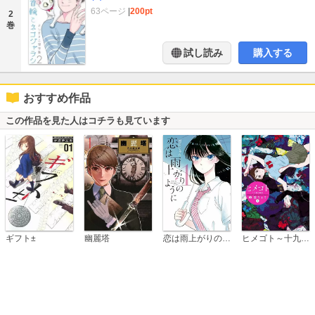
63ページ
|
200pt
2
巻
試し読み
購入する
おすすめ作品
この作品を見た人はコチラも見ています
恋は雨上がりのように
ギフト±
幽麗塔
ヒメゴト～十九歳の制服～