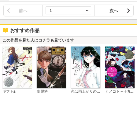
前へ
次へ
おすすめ作品
この作品を見た人はコチラも見ています
恋は雨上がりのように
ギフト±
幽麗塔
ヒメゴト～十九歳の制服～