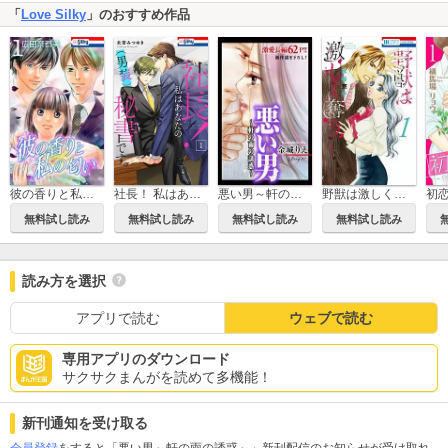
「
Love Silky
」のおすすめ作品
彼の香りと私の匂い
社長！ 私はあなたの(男装)秘書です。
悪い男～軒の雨の誘惑～ Love Silky
野獣は激しく奪う
無料試し読み
無料試し読み
無料試し読み
無料試し読み
読み方を選択
アプリで読む
ウェブで読む
専用アプリのダウンロード
サクサクまんがを読めて多機能！
新刊通知を受け取る
会員登録
をすると「悪い男～軒の雨の誘惑～」新刊配信のお知らせが受け取れ