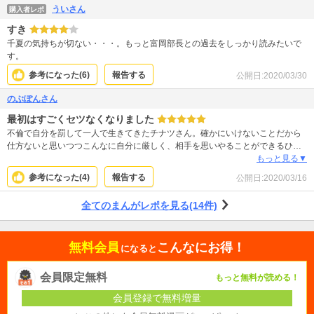
ういさん
購入者レポ
すき
千夏の気持ちが切ない・・・。もっと富岡部長との過去をしっかり読みたいで
す。
参考になった(
6
)
報告する
公開日:
2020/03/30
のぶぽんさん
最初はすごくセツなくなりました
不倫で自分を罰して一人で生きてきたチナツさん。確かにいけないことだから
仕方ないと思いつつこんなに自分に厳しく、相手を思いやることができるひと
っていないなと思います。でもこの不倫で傷つかなかったらチナツさんもこう
もっと見る▼
はなっていなかったかも。周囲の人も実は良い人で切なくなりながら読めま
参考になった(
4
)
報告する
公開日:
2020/03/16
す。先が楽しみ。チナツさんと大樹さん幸せになってほしい。
全てのまんがレポを見る(14件)
無料会員
こんなにお得！
になると
会員限定無料
もっと無料が読める！
会員登録で無料増量