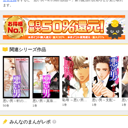
ます。
関連シリーズ作品
恥辱 ～悪い男～【電子単行本】
悪い男～支配～
悪い男～軒の雨の誘惑～ Love Silky
悪い男～真珠を散らす夜～ Love Silky
1巻
1巻
1巻
50巻
1巻
みんなのまんがレポ