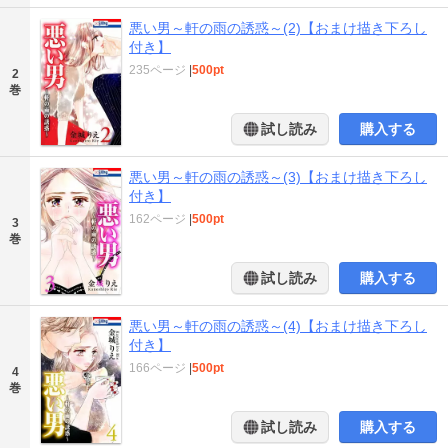
悪い男～軒の雨の誘惑～(2)【おまけ描き下ろし
付き】
235ページ
|
500pt
2
巻
試し読み
購入する
悪い男～軒の雨の誘惑～(3)【おまけ描き下ろし
付き】
162ページ
|
500pt
3
巻
試し読み
購入する
悪い男～軒の雨の誘惑～(4)【おまけ描き下ろし
付き】
166ページ
|
500pt
4
巻
試し読み
購入する