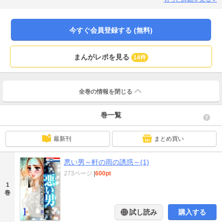
アルで濃密な激愛ラブ・ストーリー、待望のコミックス化！（このコミックス
にはLove Silky Vol.55，56，58，61に掲載されたstory01-04と、Yahoo!ブック
ストア限定配信を行ったstory05.5を収録しています。)
今すぐ会員登録する (無料)
まんがレポを見る
14件
全巻の情報を
閉じる
巻一覧
最新刊
まとめ買い
悪い男～軒の雨の誘惑～(1)
273ページ
|
600pt
1
巻
試し読み
購入する