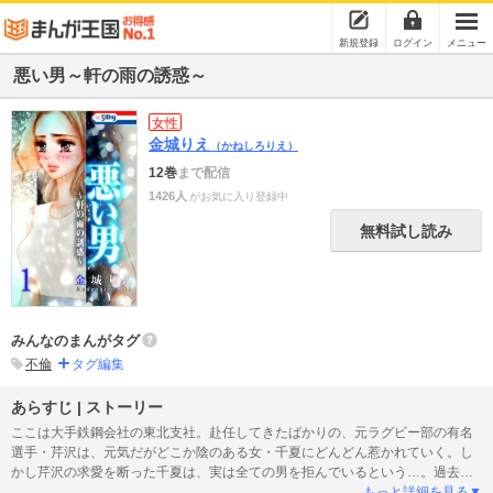
新規登録
ログイン
メニュー
悪い男～軒の雨の誘惑～
女性
金城りえ
（かねしろりえ）
12巻
まで配信
1426人
がお気に入り登録中
無料試し読み
みんなのまんがタグ
不倫
タグ編集
あらすじ | ストーリー
ここは大手鉄鋼会社の東北支社。赴任してきたばかりの、元ラグビー部の有名
選手・芹沢は、元気だがどこか陰のある女・千夏にどんどん惹かれていく。し
かし芹沢の求愛を断った千夏は、実は全ての男を拒んでいるという…。過去に
いったいなにがあったのか？ ウェブ・マガジン「Love Silky」で超人気の、リ
もっと詳細を見る▼