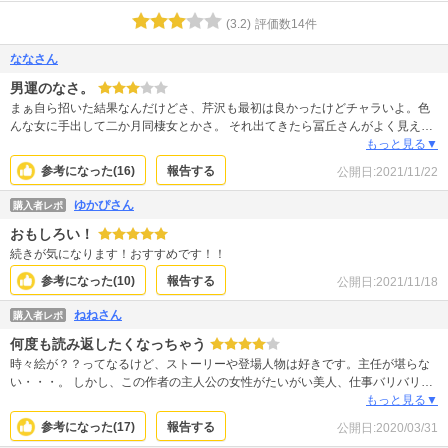
(
3.2
)
評価数
14
件
ななさん
男運のなさ。
まぁ自ら招いた結果なんだけどさ、芹沢も最初は良かったけどチャラいよ。色
んな女に手出して二か月同棲女とかさ。 それ出てきたら冨丘さんがよく見えて
きた。 不倫だけど奥さんも大概だし、それなら彼とやり直した方が幸せかも
もっと見る▼
ね。 浅いんだよ芹沢。浅い男って最初は良くてもいつか飽きる。
参考になった(
16
)
報告する
公開日:
2021/11/22
ゆかぴさん
購入者レポ
おもしろい！
続きが気になります！おすすめです！！
参考になった(
10
)
報告する
公開日:
2021/11/18
ねねさん
購入者レポ
何度も読み返したくなっちゃう
時々絵が？？ってなるけど、ストーリーや登場人物は好きです。主任が堪らな
い・・・。 しかし、この作者の主人公の女性がたいがい美人、仕事バリバリ、
不自然なほどの巨乳なので、そらモテるわなー。とシラケます。 続き出たら読
もっと見る▼
みますけどね～♪
参考になった(
17
)
報告する
公開日:
2020/03/31