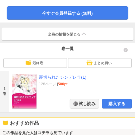
事情を知らないウェンディに会うと、あまりに無垢で純粋な彼女に調子を狂わ
されて!?
今すぐ会員登録する (無料)
全巻の情報を
閉じる
巻一覧
最終巻
まとめ買い
裏切られたシンデレラ(1)
128ページ
|
500pt
1
巻
試し読み
購入する
おすすめ作品
この作品を見た人はコチラも見ています