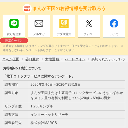
まんが王国のお得情報を受け取ろう
友だち追加
メルマガ
アプリ通知
フォロー
いいね
限定クーポン
※通知する情報およびタイミングが異なりますので、併せて受け取ることをお勧めします。 ※
通知をしないキャンペーンもあります。ご了承ください。
まんが王国
谷口亜夢
女性漫画
ハーレクイン
裏切られたシンデレラ
お得感No.1表記について
「電子コミックサービスに関するアンケート」
調査期間
2026年3月6日～2026年3月18日
調査対象
まんが王国または主要電子コミックサービスのうちいずれか
をメイン且つ有料で利用している20歳～69歳の男女
サンプル数
1,236サンプル
調査方法
インターネットリサーチ
調査委託先
株式会社MARCS