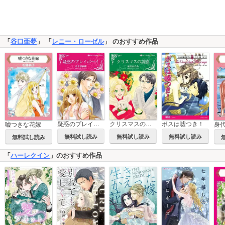
「
谷口亜夢
」 「
レニー・ローゼル
」 のおすすめ作品
疑惑のプレイボーイ
クリスマスの誘惑
ボスは嘘つき！
嘘つきな花嫁
身
無料試し読み
無料試し読み
無料試し読み
無料試し読み
「
ハーレクイン
」のおすすめ作品