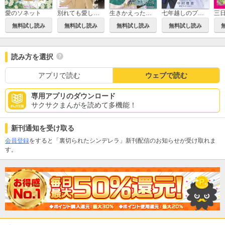
愛のソネット
別れても愛しくて
生きかえった花嫁
七年越しのプロポーズ
三
無料試し読み
無料試し読み
無料試し読み
無料試し読み
読み方を選択
アプリで読む
ウェブで読む
専用アプリのダウンロード
サクサクまんがを読めて多機能！
新刊通知を受け取る
会員登録
をすると「裏切られたシンデレラ」新刊配信のお知らせが受け取れま
す。