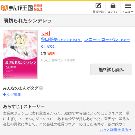
新規登録
ログイン
メニュー
裏切られたシンデレラ
女性
谷口亜夢
レニー・ローゼル
（たにぐちあむ）
（れにー
ろーぜる）
1巻
完結
10人
がお気に入り登録中
無料試し読み
みんなのまんがタグ
タグ編集
あらすじ | ストーリー
実業家ジョシュは実利主義者だった。結婚ですら彼にとってはビジネスの一環
にすぎない。そんなジョシュに、ある結婚話が持ちあがった。業界を牛耳る大
会社の買収に際して、その会社の社長ガウアーの出した条件が、彼の娘ウェン
ディとの結婚だったのだ。ガウアーはひとり娘を“少々変わっている”と評してい
もっと詳細を見る▼
たが、女をなびかせるのならお手のものだと、ジョシュはほくそ笑む。だが、