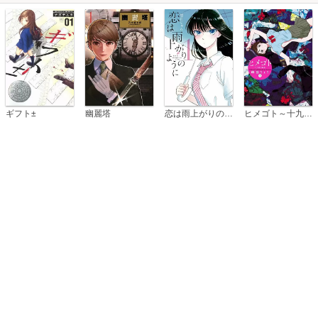
恋は雨上がりのように
ギフト±
幽麗塔
ヒメゴト～十九歳の制服～