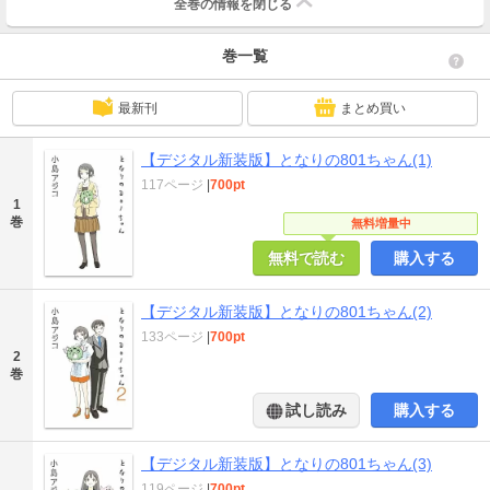
全巻の情報を
閉じる
巻一覧
最新刊
まとめ買い
【デジタル新装版】となりの801ちゃん(1)
117ページ
|
700pt
1
巻
無料増量中
無料で読む
購入する
【デジタル新装版】となりの801ちゃん(2)
133ページ
|
700pt
2
巻
試し読み
購入する
【デジタル新装版】となりの801ちゃん(3)
119ページ
|
700pt