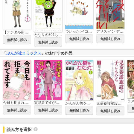
アリス イン デッドリースクール
ついった! -4コマで楽しむとなりのTwitter-
【デジタル新装版】となりの801ちゃん（分冊版）
となりの801ちゃん 腐女子的高校生活
無料試し読み
無料試し読み
無料試し読み
無料試し読み
「
ぶんか社コミックス
」のおすすめ作品
今日も拒まれてます～セックスレス・ハラスメント 嫁日記～
霊能者ですがガンになりました
かんかん橋をわたって（分冊版）
児童養護施設の子どもたち
無料試し読み
無料試し読み
無料試し読み
無料試し読み
読み方を選択