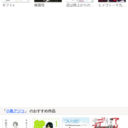
恋は雨上がりのように
ギフト±
幽麗塔
ヒメゴト～十九歳の制服～
「
小島アジコ
」 のおすすめ作品