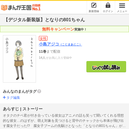
新規登録
ログイン
メニュー
【デジタル新装版】となりの801ちゃん
無料キャンペーン
実施中！
女性
小島アジコ
（こじまあじこ）
11巻
まで配信
14人
がお気に入り登録中
みんなのまんがタグ
タグ編集
あらすじ | ストーリー
オタクのチベ君が付き合っている彼女はアニメの話も笑って聞いてくれる理想
的な彼女…のはずが、萌え対象を見つけると背中のチャックから本体が飛び出
す腐女子だった!? 腐女子ブームの先駆けとなった「となりの801ちゃん」がデ