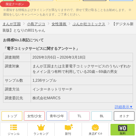
限定クーポン
※通知する情報およびタイミングが異なりますので、併せて受け取ることをお勧めします。 ※
通知をしないキャンペーンもあります。ご了承ください。
まんが王国
小島アジコ
女性漫画
ぶんか社コミックス
【デジタル新
装版】となりの801ちゃん
お得感No.1表記について
「電子コミックサービスに関するアンケート」
調査期間
2026年3月6日～2026年3月18日
調査対象
まんが王国または主要電子コミックサービスのうちいずれか
をメイン且つ有料で利用している20歳～69歳の男女
サンプル数
1,236サンプル
調査方法
インターネットリサーチ
調査委託先
株式会社MARCS
詳細表示▼
トップ
女性/少女
青年/少年
TL
BL
オトナ
無料
ジャンル
ランキング
新刊
来店ﾎﾟｲﾝﾄ