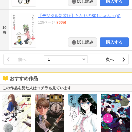
試し読み
購入する
【デジタル新装版】となりの801ちゃん＋(4)
129ページ
|
700pt
10
巻
試し読み
購入する
前へ
次へ
おすすめ作品
この作品を見た人はコチラも見ています