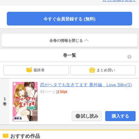
ドラマ化が話題だった「恋がヘタでも生きてます」の番外編2編に、描き下ろし
のおまけ2ページが付いてます！(合計42P)
今すぐ会員登録する (無料)
全巻の情報を
閉じる
巻一覧
最終巻
まとめ買い
恋がヘタでも生きてます 番外編 Love Silky(1)
45ページ
|
130pt
1
巻
試し読み
購入する
おすすめ作品