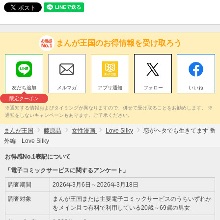
まんが王国のお得情報を受け取ろう
友だち追加
メルマガ
アプリ通知
フォロー
いいね
限定クーポン
※通知する情報およびタイミングが異なりますので、併せて受け取ることをお勧めします。 ※
通知をしないキャンペーンもあります。ご了承ください。
まんが王国
藤原晶
女性漫画
Love Silky
恋がヘタでも生きてます 番
外編 Love Silky
お得感No.1表記について
「電子コミックサービスに関するアンケート」
調査期間
2026年3月6日～2026年3月18日
調査対象
まんが王国または主要電子コミックサービスのうちいずれか
をメイン且つ有料で利用している20歳～69歳の男女