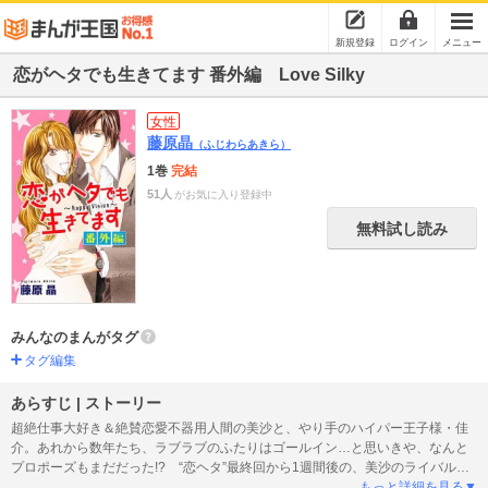
新規登録
ログイン
メニュー
恋がヘタでも生きてます 番外編 Love Silky
女性
藤原晶
（ふじわらあきら）
1巻
完結
51人
がお気に入り登録中
無料試し読み
みんなのまんがタグ
タグ編集
あらすじ | ストーリー
超絶仕事大好き＆絶賛恋愛不器用人間の美沙と、やり手のハイパー王子様・佳
介。あれから数年たち、ラブラブのふたりはゴールイン…と思いきや、なんと
プロポーズもまだだった!? “恋ヘタ”最終回から1週間後の、美沙のライバル同
僚・司と、美沙の親友・千尋のラブラブ(のはず？)新婚生活も合わせて読める、
もっと詳細を見る▼