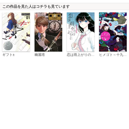
この作品を見た人はコチラも見ています
恋は雨上がりのように
ギフト±
幽麗塔
ヒメゴト～十九歳の制服～