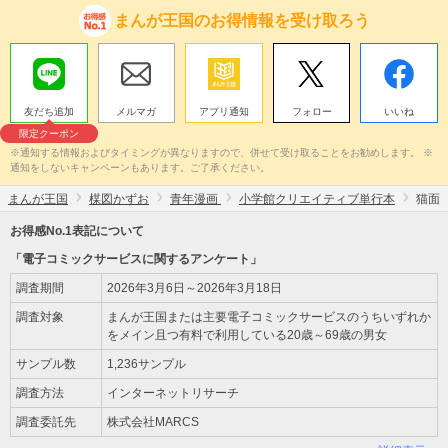
まんが王国のお得情報を受け取ろう
友だち追加
メルマガ
アプリ通知
フォロー
いいね
限定クーポン
※通知する情報およびタイミングが異なりますので、併せて受け取ることをお勧めします。 ※
通知をしないキャンペーンもあります。ご了承ください。
まんが王国
楳図かずお
青年漫画
小学館クリエイティブ単行本
猫面
お得感No.1表記について
「電子コミックサービスに関するアンケート」
調査期間
2026年3月6日～2026年3月18日
調査対象
まんが王国または主要電子コミックサービスのうちいずれか
をメイン且つ有料で利用している20歳～69歳の男女
サンプル数
1,236サンプル
調査方法
インターネットリサーチ
調査委託先
株式会社MARCS