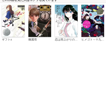
恋は雨上がりのように
ギフト±
幽麗塔
ヒメゴト～十九歳の制服～