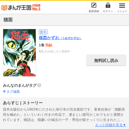
新規登録
ログイン
メニュー
猫面
青年
楳図かずお
（うめずかずお）
1巻
完結
9人
がお気に入り登録中
無料試し読み
みんなのまんがタグ
タグ編集
あらすじ | ストーリー
貸本出版社から1963年にだされた単行本の完全復刻です。著者自身が「残酷表
現を極めた」といういわく付きの作品で、凄まじい描写がこれでもかと展開さ
れています。物語は、猫嫌いの城主の一子・秀信が猫そっくりに生まれたこと
から始まり、心が醜くゆがんで成長し、残虐な仕打ちを繰り返してゆきます。
もっと詳細を見る▼