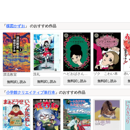
「
楳図かずお
」 のおすすめ作品
赤
ヘビおばさん＜完全版＞
ゾク こわい本
洗礼
漂流教室
無料試し読み
無料試し読み
無料試し読み
無料試し読み
「
小学館クリエイティブ単行本
」のおすすめ作品