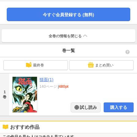
この作品で 著者は、人の心に潜む残酷さ、非情を描いたといわれています。
今すぐ会員登録する (無料)
全巻の情報を
閉じる
巻一覧
最終巻
まとめ買い
猫面(1)
140ページ
|
480pt
1
巻
試し読み
購入する
おすすめ作品
この作品を見た人はコチラも見ています