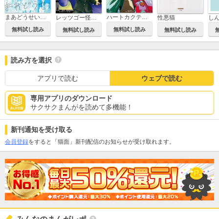
ハートカクテル ルネサンス
まあどうせいつか死ぬし ～清野とおる不条理ギャグ短編集～
レッツゴー怪奇組
性悪猫
し
無料試し読み
無料試し読み
無料試し読み
無料試し読み
読み方を選択
アプリで読む
ウェブで読む
専用アプリのダウンロード
サクサクまんがを読めて多機能！
新刊通知を受け取る
会員登録
をすると「猫面」新刊配信のお知らせが受け取れます。