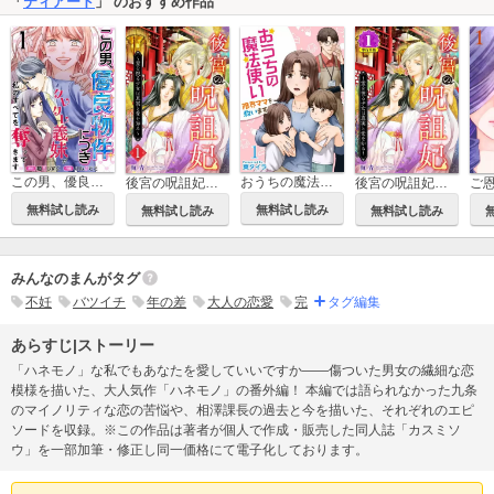
「
ティアード
」 のおすすめ作品
この男、優良物件につき ～クレクレ義妹が私のすべてを奪ってきます～
おうちの魔法使い 限界ママを救います
後宮の呪詛妃～霊を視る少女は真実と愛を知る～
後宮の呪詛妃～霊を視る少女は真実と愛を知る～ 単行本版
無料試し読み
無料試し読み
無料試し読み
無料試し読み
みんなのまんがタグ
不妊
バツイチ
年の差
大人の恋愛
完
タグ編集
あらすじ|ストーリー
「ハネモノ」な私でもあなたを愛していいですか――傷ついた男女の繊細な恋
模様を描いた、大人気作「ハネモノ」の番外編！ 本編では語られなかった九条
のマイノリティな恋の苦悩や、相澤課長の過去と今を描いた、それぞれのエピ
ソードを収録。※この作品は著者が個人で作成・販売した同人誌「カスミソ
ウ」を一部加筆・修正し同一価格にて電子化しております。