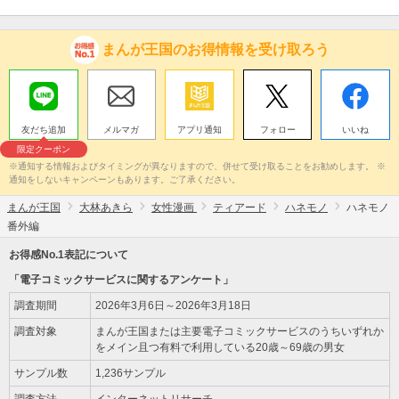
まんが王国のお得情報を受け取ろう
友だち追加
メルマガ
アプリ通知
フォロー
いいね
限定クーポン
※通知する情報およびタイミングが異なりますので、併せて受け取ることをお勧めします。 ※
通知をしないキャンペーンもあります。ご了承ください。
まんが王国
大林あきら
女性漫画
ティアード
ハネモノ
ハネモノ
番外編
お得感No.1表記について
「電子コミックサービスに関するアンケート」
調査期間
2026年3月6日～2026年3月18日
調査対象
まんが王国または主要電子コミックサービスのうちいずれか
をメイン且つ有料で利用している20歳～69歳の男女
サンプル数
1,236サンプル