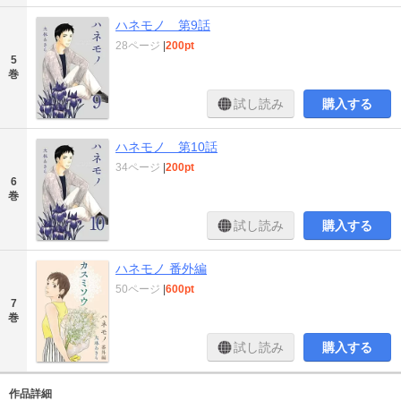
ハネモノ 第9話
28ページ
|
200pt
5
巻
試し読み
購入する
ハネモノ 第10話
34ページ
|
200pt
6
巻
試し読み
購入する
ハネモノ 番外編
50ページ
|
600pt
7
巻
試し読み
購入する
作品詳細