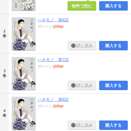
無料で読む
購入する
ハネモノ 第6話
33ページ
|
200pt
2
巻
試し読み
購入する
ハネモノ 第7話
33ページ
|
200pt
3
巻
試し読み
購入する
ハネモノ 第8話
31ページ
|
200pt
4
巻
試し読み
購入する