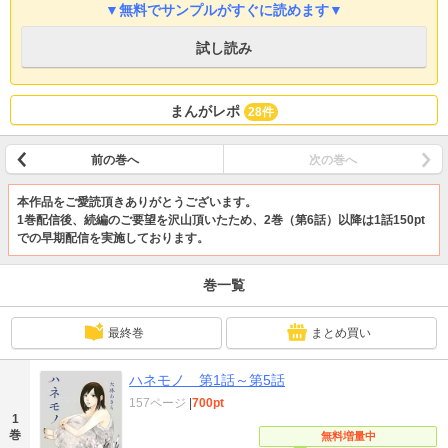
▼無料でサンプルがすぐに読めます▼
試し読み
まんがレポ
28件
前の巻へ
次の巻へ
本作品をご愛読頂きありがとうございます。
1巻配信後、続編のご要望を沢山頂いたため、2巻（第6話）以降は1話150pt
での早期配信を実施しております。
巻一覧
最終巻
まとめ買い
ハネモノ 第1話～第5話
157ページ
|
700pt
1
巻
無料増量中