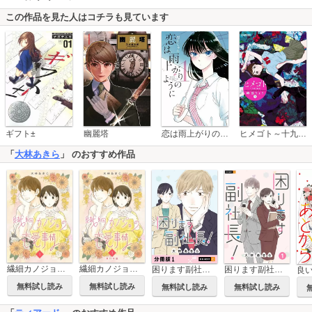
この作品を見た人はコチラも見ています
恋は雨上がりのように
ギフト±
幽麗塔
ヒメゴト～十九歳の制服～
「
大林あきら
」 のおすすめ作品
繊細カノジョの恋愛事情
繊細カノジョの恋愛事情 単行本版
困ります副社長！ 【分冊版】
困ります副社長！
無料試し読み
無料試し読み
無料試し読み
無料試し読み