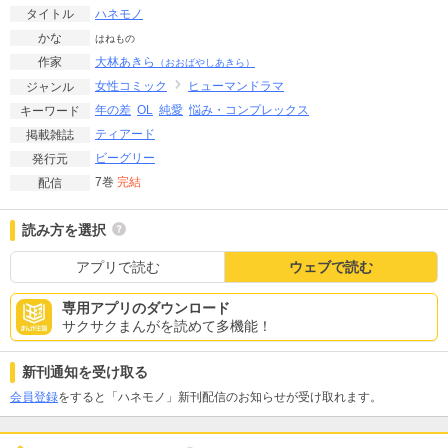
ハネモノ
タイトル
かな
はねもの
大林あきら
作家
（おおばやしあきら）
女性コミック
ヒューマンドラマ
ジャンル
年の差
OL
純愛
悩み・コンプレックス
キーワード
ティアード
掲載雑誌
ビーグリー
発行元
7巻
完結
配信
読み方を選択
アプリで読む
ウェブで読む
専用アプリのダウンロード
サクサクまんがを読めて多機能！
新刊通知を受け取る
会員登録
をすると「ハネモノ」新刊配信のお知らせが受け取れます。