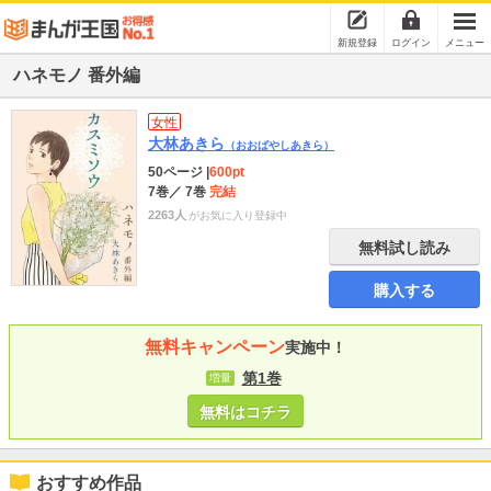
新規登録
ログイン
メニュー
ハネモノ 番外編
女性
大林あきら
（おおばやしあきら）
50ページ
|
600pt
7巻
／ 7巻
完結
2263人
がお気に入り登録中
無料試し読み
購入する
無料キャンペーン
実施中！
第1巻
増量
無料はコチラ
おすすめ作品