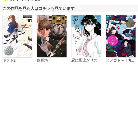
この作品を見た人はコチラも見ています
恋は雨上がりのように
ギフト±
幽麗塔
ヒメゴト～十九歳の制服～