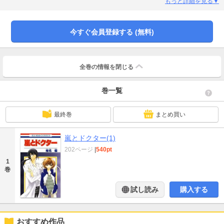
れた嵐はそんな右一郎の手足として働くことになるが…!?
もっと詳細を見る▼
今すぐ会員登録する (無料)
全巻の情報を
閉じる
巻一覧
最終巻
まとめ買い
嵐とドクター(1)
202ページ
|
540pt
1
巻
試し読み
購入する
おすすめ作品