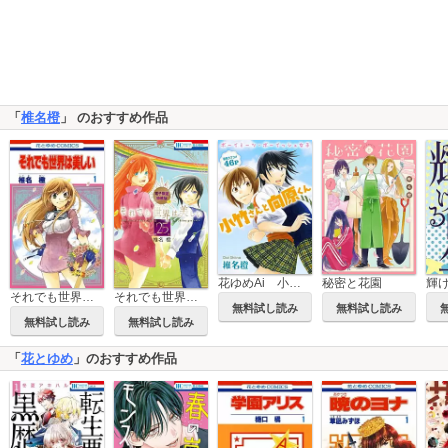
「
椎名橙
」 のおすすめ作品
花ゆめAi 小竹さんと向原くん
秘密と花園
輝
それでも世界は美しい
それでも世界は美しい【電子限定カラー画集付き特装版】
無料試し読み
無料試し読み
無料試し読み
無料試し読み
「
花とゆめ
」のおすすめ作品