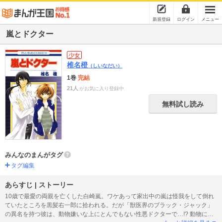
新規登録
ログイン
メニュー
嵐とドクター
少女
椎名橙
（しいなだい）
1巻
完結
21人
がお気に入り登録中
無料試し読み
みんなのまんがタグ
タグ編集
あらすじ | ストーリー
10歳で最愛の両親を亡くした白崎嵐。ワケあって家出中の嵐は怪我をして倒れ
ていたところを黒髪右一郎に拾われる。だが「獣医界のブラック・ジャック」
の異名を持つ彼は、動物嫌いな上にとんでもない性悪ドクターで…!? 動物に慣