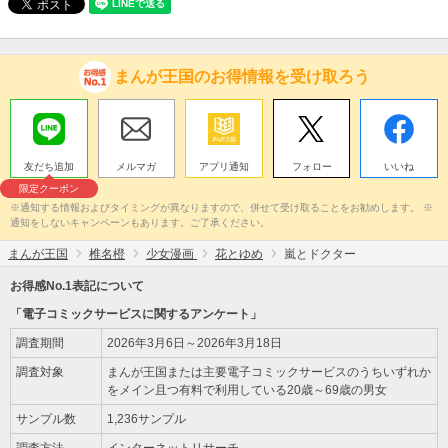
まんが王国のお得情報を受け取ろう
友だち追加
メルマガ
アプリ通知
フォロー
いいね
限定クーポン
※通知する情報およびタイミングが異なりますので、併せて受け取ることをお勧めします。 ※
通知をしないキャンペーンもあります。ご了承ください。
まんが王国
椎名橙
少女漫画
花とゆめ
嵐とドクター
お得感No.1表記について
「電子コミックサービスに関するアンケート」
調査期間
2026年3月6日～2026年3月18日
調査対象
まんが王国または主要電子コミックサービスのうちいずれか
をメイン且つ有料で利用している20歳～69歳の男女
サンプル数
1,236サンプル