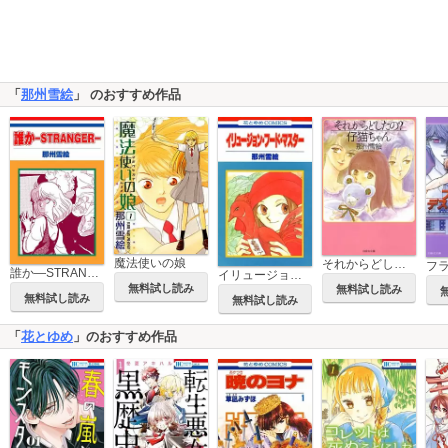
「
那州雪絵
」 のおすすめ作品
魔法使いの娘
それからどしたの？仔猫ちゃん
誰か―STRANGER―［1話売り］
イリュージョン・フード・マスター
無料試し読み
無料試し読み
無料試し読み
無料試し読み
「
花とゆめ
」のおすすめ作品