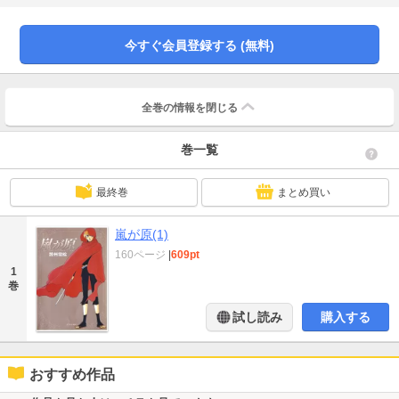
今すぐ会員登録する (無料)
全巻の情報を
閉じる
巻一覧
最終巻
まとめ買い
嵐が原(1)
160ページ
|
609pt
1
巻
試し読み
購入する
おすすめ作品