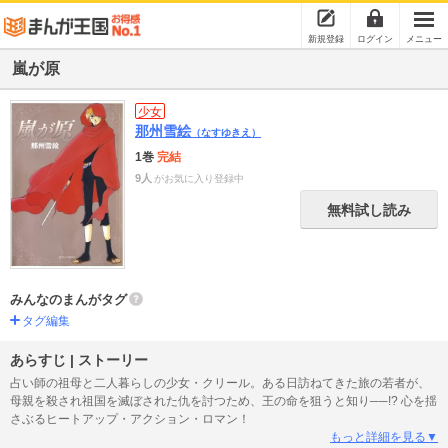
新規登録
ログイン
メニュー
嵐が原
少女
那州雪絵
（なすゆきえ）
1巻
完結
9人
がお気に入り登録中
無料試し読み
みんなのまんがタグ
タグ編集
あらすじ | ストーリー
占い師の祖母と二人暮らしの少女・クリール。ある日訪ねてきた旅の若者が、
母親を殺され祖国を滅ぼされた仇を討つため、王の命を狙うと知り──!? 心を揺
さぶるヒートアップ・アクション・ロマン！
もっと詳細を見る▼