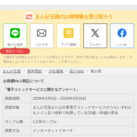
まんが王国のお得情報を受け取ろう
友だち追加
メルマガ
アプリ通知
フォロー
いいね
限定クーポン
※通知する情報およびタイミングが異なりますので、併せて受け取ることをお勧めします。 ※
通知をしないキャンペーンもあります。ご了承ください。
まんが王国
那州雪絵
少女漫画
花とゆめ
嵐が原
お得感No.1表記について
「電子コミックサービスに関するアンケート」
調査期間
2026年3月6日～2026年3月18日
調査対象
まんが王国または主要電子コミックサービスのうちいずれか
をメイン且つ有料で利用している20歳～69歳の男女
サンプル数
1,236サンプル
調査方法
インターネットリサーチ