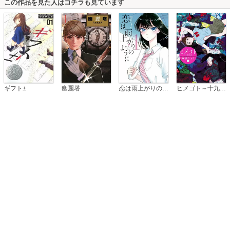
この作品を見た人はコチラも見ています
恋は雨上がりのように
ギフト±
幽麗塔
ヒメゴト～十九歳の制服～