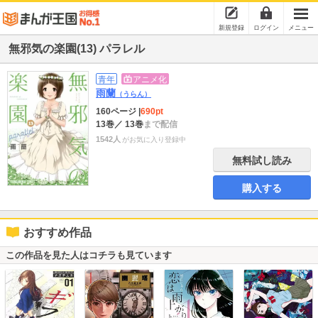
新規登録
ログイン
メニュー
無邪気の楽園(13) パラレル
青年
アニメ化
雨蘭
（うらん）
160ページ
|
690pt
13巻
／ 13巻
まで配信
1542人
がお気に入り登録中
無料試し読み
購入する
おすすめ作品
この作品を見た人はコチラも見ています