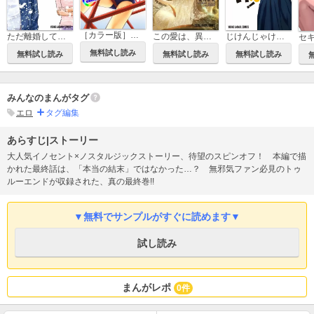
［カラー版］無邪気の楽園
ただ離婚してないだけ
この愛は、異端。
じけんじゃけん！
セ
無料試し読み
無料試し読み
無料試し読み
無料試し読み
みんなのまんがタグ
エロ
タグ編集
あらすじ|ストーリー
大人気イノセント×ノスタルジックストーリー、待望のスピンオフ！ 本編で描
かれた最終話は、「本当の結末」ではなかった…？ 無邪気ファン必見のトゥ
ルーエンドが収録された、真の最終巻!!
▼無料でサンプルがすぐに読めます▼
試し読み
まんがレポ
0件