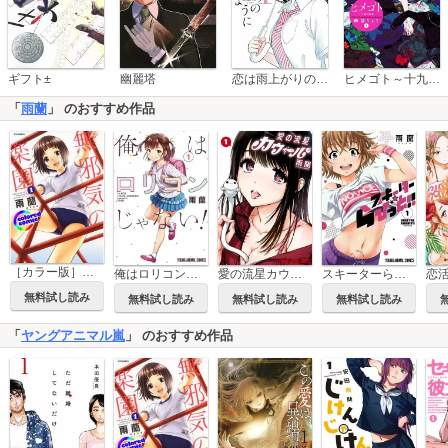
恋は雨上がりのように
ギフト±
幽麗塔
ヒメゴト～十九歳の制服～
「
雨蘭
」 のおすすめ作品
［カラー版］無邪気の楽園
俺はロリコンじゃない！
愛の流星カウーパ
スキーターらびっと！！
無料試し読み
無料試し読み
無料試し読み
無料試し読み
「
ヤングアニマル嵐
」 のおすすめ作品