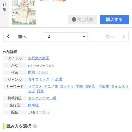
160ページ
|
690pt
13
巻
試し読み
購入する
前へ
次へ
作品詳細
無邪気の楽園
タイトル
かな
むじゃきのらくえん
雨蘭
作家
（うらん）
青年コミック
恋愛
ジャンル
ラブコメ
アニメ化
コメディ
学園
幼馴染・同級生
タイムスリ
キーワード
ップ
日常
ヤングアニマル嵐
掲載雑誌
白泉社
発行元
13巻
まで配信
配信
読み方を選択