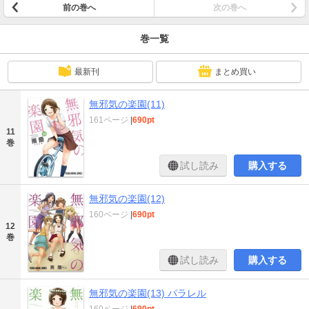
前の巻へ
次の巻へ
巻一覧
最新刊
まとめ買い
無邪気の楽園(11)
161ページ
|
690pt
11
巻
試し読み
購入する
無邪気の楽園(12)
160ページ
|
690pt
12
巻
試し読み
購入する
無邪気の楽園(13) パラレル