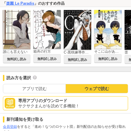
「
楽園 Le Paradis
」のおすすめ作品
箱舟の行方
そこに山があったとしても
誰にも言えない
C-黒咲練導作品集
無料試し読み
無料試し読み
無料試し読み
無料試し読み
読み方を選択
アプリで読む
ウェブで読む
専用アプリのダウンロード
サクサクまんがを読めて多機能！
新刊通知を受け取る
会員登録
をすると「進め！なつのロケット団」新刊配信のお知らせが受け取れ