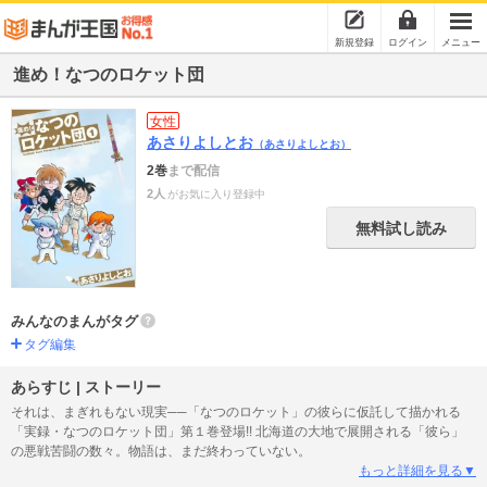
新規登録
ログイン
メニュー
進め！なつのロケット団
女性
あさりよしとお
（あさりよしとお）
2巻
まで配信
2人
がお気に入り登録中
無料試し読み
みんなのまんがタグ
タグ編集
あらすじ | ストーリー
それは、まぎれもない現実──「なつのロケット」の彼らに仮託して描かれる
「実録・なつのロケット団」第１巻登場!! 北海道の大地で展開される「彼ら」
の悪戦苦闘の数々。物語は、まだ終わっていない。
もっと詳細を見る▼