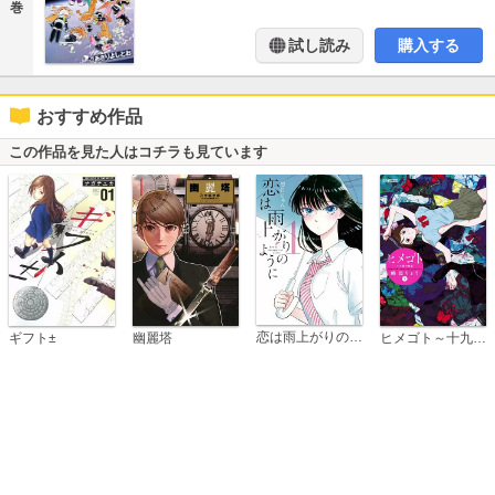
巻
試し読み
購入する
おすすめ作品
この作品を見た人はコチラも見ています
恋は雨上がりのように
ギフト±
幽麗塔
ヒメゴト～十九歳の制服～