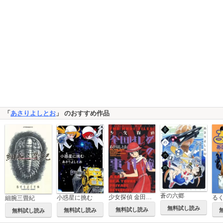
「
あさりよしとお
」 のおすすめ作品
蒼の六郷
少女探偵 金田はじめの事件簿
小惑星に挑む
る
細腕三畳紀
無料試し読み
無料試し読み
無料試し読み
無料試し読み