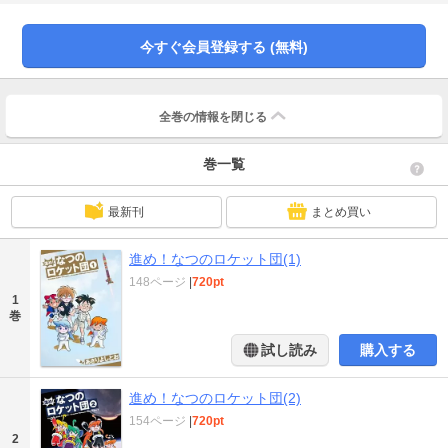
今すぐ会員登録する (無料)
全巻の情報を
閉じる
巻一覧
最新刊
まとめ買い
進め！なつのロケット団(1)
148ページ
|
720pt
1
巻
試し読み
購入する
進め！なつのロケット団(2)
154ページ
|
720pt
2