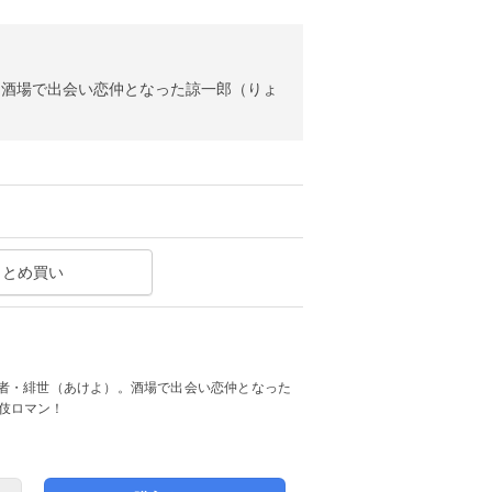
。酒場で出会い恋仲となった諒一郎（りょ
まとめ買い
者・緋世（あけよ）。酒場で出会い恋仲となった
伎ロマン！