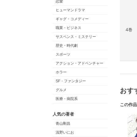
恋愛
ヒューマンドラマ
ギャグ・コメディー
職業・ビジネス
4巻
サスペンス・ミステリー
歴史・時代劇
スポーツ
アクション・アドベンチャー
ホラー
SF・ファンタジー
おす
グルメ
医療・病院系
この作品
人気の著者
青山剛昌
浅野いにお