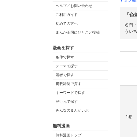
ヘルプ／お問い合わせ
「色
ご利用ガイド
初めての方へ
名門
うい
まんが王国にひとこと投稿
漫画を探す
条件で探す
テーマで探す
著者で探す
掲載雑誌で探す
キーワードで探す
発行元で探す
みんなのまんがレポ
1巻
無料漫画
無料漫画トップ