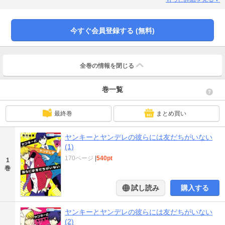
今すぐ会員登録する (無料)
全巻の情報を
閉じる
巻一覧
最終巻
まとめ買い
ヤンキーとヤンデレの彼らには友だちがいない
(1)
170ページ
|
540pt
1
巻
試し読み
購入する
ヤンキーとヤンデレの彼らには友だちがいない
(2)