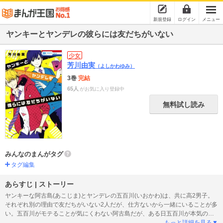
新規登録
ログイン
メニュー
ヤンキーとヤンデレの彼らには友だちがいない
少女
芳川由実
（よしかわゆみ）
3巻
完結
65人
がお気に入り登録中
無料試し読み
みんなのまんがタグ
タグ編集
あらすじ | ストーリー
ヤンキーな阿古島(あこじま)とヤンデレの五百川(いおかわ)は、共に高2男子。
それぞれ別の理由で友だちがいない2人だが、仕方ないから一緒にいることが多
い。五百川がモテることが気にくわない阿古島だが、ある日五百川が本気の恋
を!? 相手はなんと!? 煩悩まみれの男子高生DAYS!!
もっと詳細を見る▼