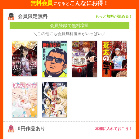
無料会員
こんなにお得！
になると
会員限定無料
もっと無料が読める！
会員登録で無料増量
＼この他にも会員無料漫画がいっぱい／
0円作品あり
本棚に入れておこう！