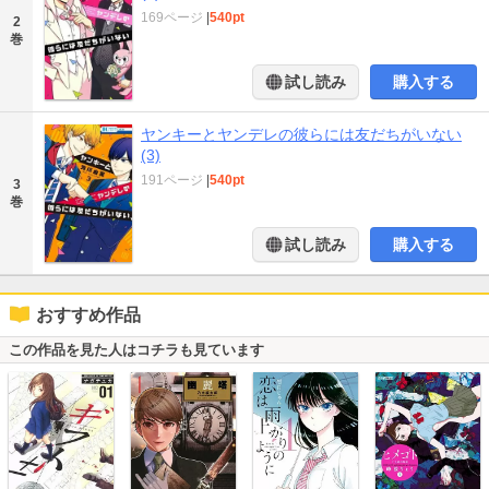
169ページ
|
540pt
2
巻
試し読み
購入する
ヤンキーとヤンデレの彼らには友だちがいない
(3)
191ページ
|
540pt
3
巻
試し読み
購入する
おすすめ作品
この作品を見た人はコチラも見ています