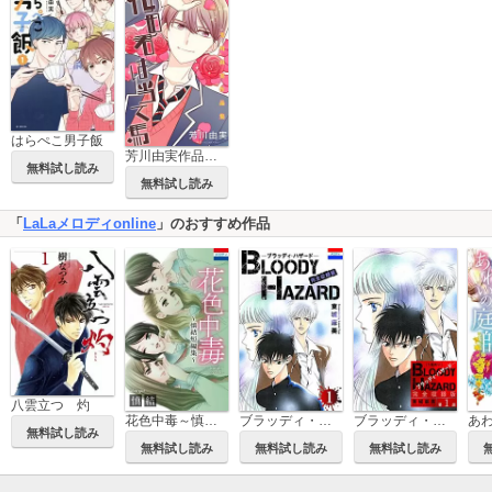
はらぺこ男子飯
芳川由実作品集「桜田君は当て馬」
無料試し読み
無料試し読み
「
LaLaメロディonline
」のおすすめ作品
八雲立つ 灼
花色中毒～慎結短編集～
ブラッディ・ハザード 完全収録版
ブラッディ・ハザード 完全収録版［1話売り］
あ
無料試し読み
無料試し読み
無料試し読み
無料試し読み