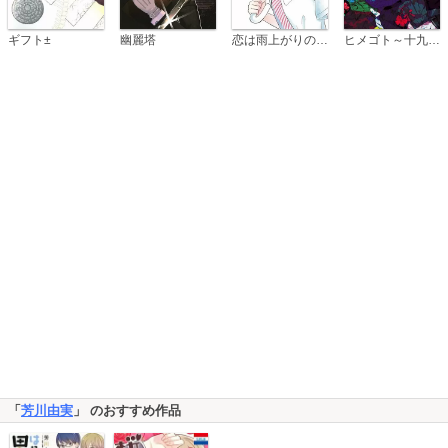
恋は雨上がりのように
ギフト±
幽麗塔
ヒメゴト～十九歳の制服～
「
芳川由実
」 のおすすめ作品