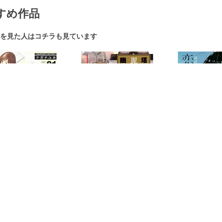
すめ作品
を見た人はコチラも見ています
ト±
幽麗塔
紀
」 のおすすめ作品