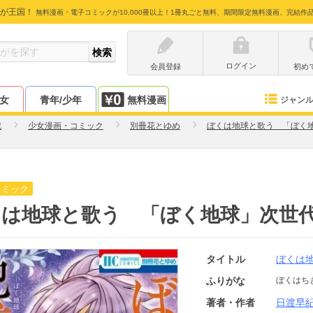
が王国！
無料漫画・電子コミックが10,000冊以上！1冊丸ごと無料、期間限定無料漫画、完結作
ログイン
会員登録
初め
少女
青年/少年
無料漫画
ジャン
紀
少女漫画・コミック
別冊花とゆめ
ぼくは地球と歌う 「ぼく地
コミック
は地球と歌う 「ぼく地球」次世代編I
タイトル
ぼくは地
ふりがな
ぼくはち
著者・作者
日渡早