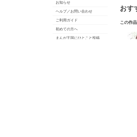
お知らせ
おす
ヘルプ／お問い合わせ
ご利用ガイド
この作品
初めての方へ
まんが王国にひとこと投稿
漫画を探す
条件で探す
テーマで探す
著者で探す
掲載雑誌で探す
キーワードで探す
ギフ
発行元で探す
みんなのまんがレポ
「
日渡早
無料漫画