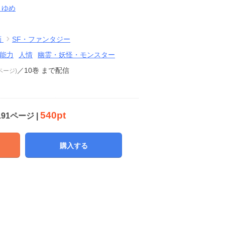
とゆめ
画
SF・ファンタジー
能力
人情
幽霊・妖怪・モンスター
／10巻
まで配信
1ページ)
540pt
191ページ |
購入する