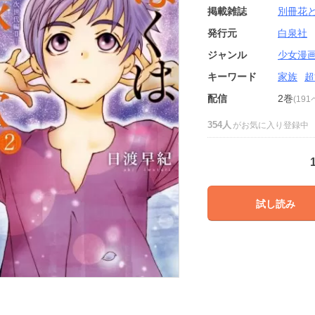
掲載雑誌
別冊花
発行元
白泉社
ジャンル
少女漫
キーワード
家族
超
配信
2巻
(19
354人
がお気に入り登録中
試し読み