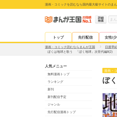
漫画・コミックを読むなら国内最大級サイトのまん
詳細
検索
トップ
先行配信
女性/
漫画・コミック読むならまんが王国
日渡早
ぼくは地球と歌う 「ぼく地球」次世代編II(2)
人気メニュー
漫画・
無料漫画トップ
ぼく
ランキング
新刊
新刊配信予定
ジャンル
先行配信漫画トップ