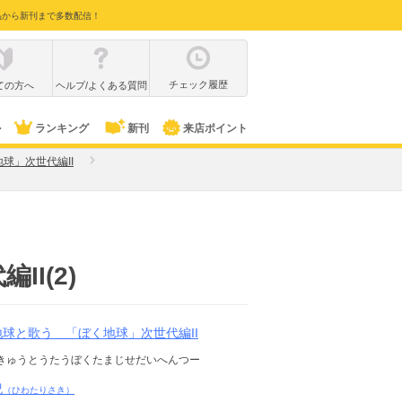
品から新刊まで多数配信！
チェック履歴
ての方へ
ヘルプ/よくある質問
ル
ランキング
新刊
来店ポイント
球」次世代編II
I(2)
球と歌う 「ぼく地球」次世代編II
きゅうとうたうぼくたまじせだいへんつー
紀
（ひわたりさき）