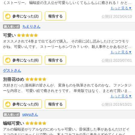
くストーリー。 蝙蝠姿の主人公が可愛らしいくてもふもふに癒される！ かと思
ったらサスペンス要素も入っていて背筋ゾワゾワさせられる。 息付く暇もなく
もっと見る▼
4巻まで読破しちゃいました！ 読み始めたら止まらない惹き込まれる感覚はも
参考になった(
2
)
報告する
公開日:
2023/04/10
ちろんストーリーの良さがあってこそだけれど、まりも先生が心を揺さぶる絵
を描く事でキャラクターの心情の繊細な描写がより繊細になっています。 これ
ちえりさん
購入者レポ
からどう展開していくのか？ 楽しみすぎる作品です！
可愛い
オススメされて4巻まで出てるので購入。 その前に試し読みしたけどコウモリ
がね、可愛いんです。 ストーリーもホンワカ？ いや、殺人事件とかあるけど。
4巻で終わり？って思ったらまだ続きそうでよかった。 もっとみんなに見ても
もっと見る▼
らいたい漫画です
参考になった(
6
)
報告する
公開日:
2020/07/01
ゲストさん
別冊花ゆめ
大好きだった漫画家の皆さんが、 変身ものを執筆されてるのかな。 ファンタジ
ーな内容と、 可愛い絵で癒されそうです。 単発版ではなく、まとめて買いま
す。 あー、楽しみ。
もっと見る▼
参考になった(
5
)
報告する
公開日:
2019/10/21
ugyuさん
購入者レポ
蝙蝠可愛い
アルの蝙蝠姿がリアルなのにめっちゃ可愛い。昔保護した事があるんだけどイ
エコウモリにそっくりで驚いた。私もフカフカの毛に鼻先うずめてくんかくん