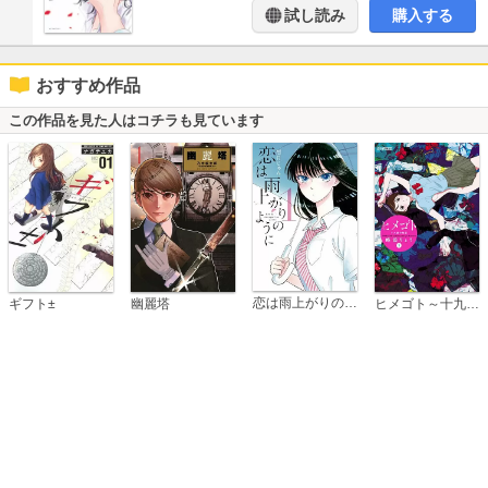
試し読み
購入する
おすすめ作品
この作品を見た人はコチラも見ています
恋は雨上がりのように
ギフト±
幽麗塔
ヒメゴト～十九歳の制服～