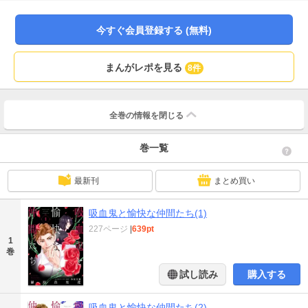
今すぐ会員登録する (無料)
まんがレポを見る
8件
全巻の情報を
閉じる
巻一覧
最新刊
まとめ買い
吸血鬼と愉快な仲間たち(1)
227ページ
|
639pt
1
巻
試し読み
購入する
吸血鬼と愉快な仲間たち(2)