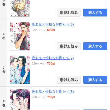
5
巻
試し読み
購入する
吸血鬼と愉快な仲間たち(6)
232ページ
|
690pt
6
巻
試し読み
購入する
吸血鬼と愉快な仲間たち(7)
226ページ
|
700pt
7
巻
試し読み
購入する
吸血鬼と愉快な仲間たち(8)
200ページ
|
700pt
8
巻