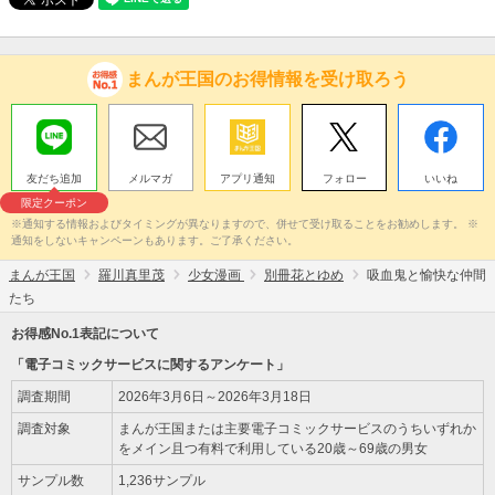
まんが王国のお得情報を受け取ろう
友だち追加
メルマガ
アプリ通知
フォロー
いいね
限定クーポン
※通知する情報およびタイミングが異なりますので、併せて受け取ることをお勧めします。 ※
通知をしないキャンペーンもあります。ご了承ください。
まんが王国
羅川真里茂
少女漫画
別冊花とゆめ
吸血鬼と愉快な仲間
たち
お得感No.1表記について
「電子コミックサービスに関するアンケート」
調査期間
2026年3月6日～2026年3月18日
調査対象
まんが王国または主要電子コミックサービスのうちいずれか
をメイン且つ有料で利用している20歳～69歳の男女
サンプル数
1,236サンプル