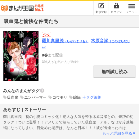
新規登録
ログイン
メニュー
吸血鬼と愉快な仲間たち
少女
羅川真里茂
木原音瀬
（らがわまりも）
（このはらなり
せ）
8巻
まで配信
394人
がお気に入り登録中
無料試し読み
みんなのまんがタグ
吸血鬼
エンバーマー
コウモリ
蝙蝠
タグ編集
あらすじ | ストーリー
羅川真里茂 初の小説コミック化！絶大な人気を誇る木原音瀬との、奇跡の初
タッグ！ついに登場！！アメリカで暮らしていた吸血鬼・アル。なぜか冷凍蝙
蝠になってしまい、目覚めた場所は、なんと日本！！！彼が出逢ったのは、血
の匂いをまとった謎の男で……!?
もっと詳細を見る▼