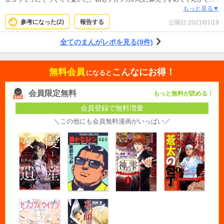
かしたい！でも本物は病気が怖いから出来ない。。切実にアルのぬいぐるみが
もっと見る▼
欲すぃ。
参考になった(
2
)
報告する
公開日:
2021/01/19
全てのまんがレポを見る(8件)
無料会員
こんなにお得！
になると
会員限定無料
もっと無料が読める！
会員登録で無料増量
＼この他にも会員無料漫画がいっぱい／