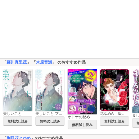
「
羅川真里茂
」 「
木原音瀬
」 のおすすめ作品
美しいこと
美しいこと プチキス
花ゆめAi 吸血鬼と愉快な仲間たち
ま
オトナの秘め事フェア カラダの性・ココロの性・戸惑うわたし 無料試し読みパック
無料試し読み
無料試し読み
無料試し読み
無料試し読み
「
別冊花とゆめ
」のおすすめ作品