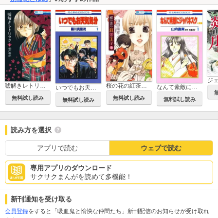
嘘解きレトリック
桜の花の紅茶王子
なんて素敵にジャパネスク 人妻編
いつでもお天気気分
無料試し読み
無料試し読み
無料試し読み
無料試し読み
読み方を選択
アプリで読む
ウェブで読む
専用アプリのダウンロード
サクサクまんがを読めて多機能！
新刊通知を受け取る
会員登録
をすると「吸血鬼と愉快な仲間たち」新刊配信のお知らせが受け取れ