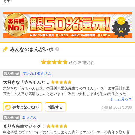
ます。
みんなのまんがレポ
(
5.0
)
評価数
8
件
マンガオタクさん
購入者レポ
大好きな「赤ちゃんと…
大好きな「赤ちゃんと僕」の羅川真里茂先生でのコミカライズ。まず羅川真里
茂先生の人選が素晴らしいと思います。私見で失礼しますが他の先生だったら
よくあるライトBL小説のコミカライズになっていたかもしれません。グッと迫
もっと見る▼
る人物・心理描写、そして事件が起こる場面展開にあっという間に引き込まれ
参考になった(
1
)
報告する
公開日:
2023/10/06
ました そしてそしてアルの蝙蝠姿の愛らしいこと！赤ちゃんと僕での実の2〜3
歳にかけての愛らしさに当時中学生だった私は撃ち抜かれてしまいました。羅
みぃさん
購入者レポ
川真里茂先生でしか描けないアルの愛らしいボケっぷりや暁とのやりとり、エ
まりも先生マジック！
ンバーマーとしての仕事風景、周りを固める個性的な人たち、羅川版吸血鬼と
愉快な仲間達をぜひ堪能していただきたいです
中途半端にヴァンパイアになってしまった青年とエンバーマーの青年を取り巻