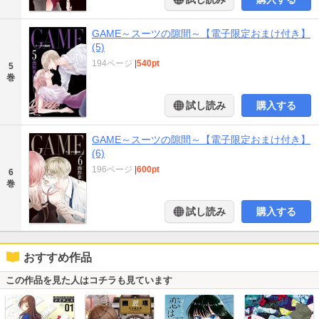
GAME～スーツの隙間～【電子限定おまけ付き】
(5)
194ページ
|
540pt
5
巻
試し読み
購入する
GAME～スーツの隙間～【電子限定おまけ付き】
(6)
196ページ
|
600pt
6
巻
試し読み
購入する
おすすめ作品
この作品を見た人はコチラも見ています