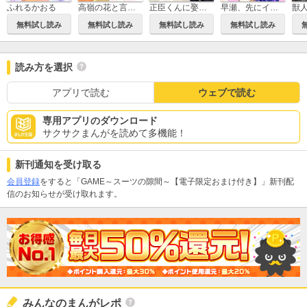
ふれるかおる
高嶺の花と言われ続けて処女歴更新中 Love Jossie
正臣くんに娶られました。 Love Jossie
早瀬、先にイクッてよ～幼なじみとえっちな特訓～
無料試し読み
無料試し読み
無料試し読み
無料試し読み
読み方を選択
アプリで読む
ウェブで読む
専用アプリのダウンロード
サクサクまんがを読めて多機能！
新刊通知を受け取る
会員登録
をすると「GAME～スーツの隙間～【電子限定おまけ付き】」新刊配
信のお知らせが受け取れます。
みんなのまんがレポ