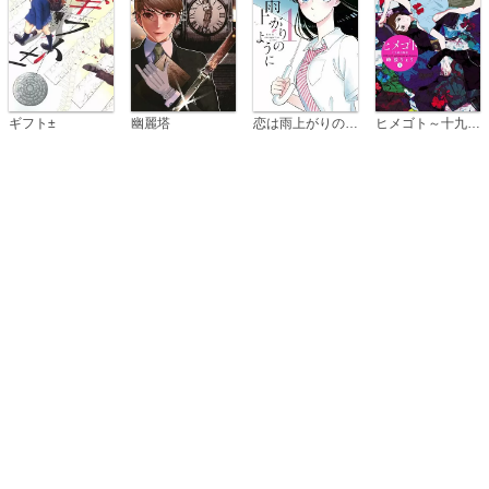
恋は雨上がりのように
ギフト±
幽麗塔
ヒメゴト～十九歳の制服～