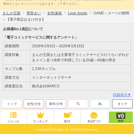
通知をしないキャンペーンもあります。ご了承ください。
まんが王国
西形まい
女性漫画
Love Jossie
GAME～スーツの隙間
～【電子限定おまけ付き】
お得感No.1表記について
「電子コミックサービスに関するアンケート」
調査期間
2026年3月6日～2026年3月18日
調査対象
まんが王国または主要電子コミックサービスのうちいずれか
をメイン且つ有料で利用している20歳～69歳の男女
サンプル数
1,236サンプル
調査方法
インターネットリサーチ
調査委託先
株式会社MARCS
詳細表示▼
トップ
女性/少女
青年/少年
TL
BL
オトナ
無料
ジャンル
ランキング
新刊
来店ﾎﾟｲﾝﾄ
Copyright(c)Beaglee Inc. All Rights Reserved.