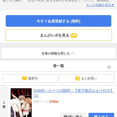
優しさに触れ、「お互い本当に好きな相手が出来るまで」という、期間限定・
カラダから始まる「ＧＡＭＥ」の恋愛をする事になる…。(このコミックスには
もっと詳細を見る▼
Love Jossie Vol.2～5に掲載されたstory01～04を加筆修正して収録していま
す。)
今すぐ会員登録する (無料)
まんがレポを見る
5件
全巻の情報を
閉じる
巻一覧
最新刊
まとめ買い
GAME～スーツの隙間～【電子限定おまけ付き】
(1)
195ページ
|
508pt
1
巻
試し読み
購入する