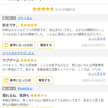
(
4.4
)
評価数
5
件
ゲストさん
購入者レポ
好きです。
内容はタイトルどうりの内容です。 絵はきれいですし、上からの構図がけっこ
うつかわれてるのが新鮮でした。 こんなに多目に上からの構図をはさんでくる
漫画家さんはあまり知らないですし、絵が上手いからこそ描きこなせるのかと
もっと見る▼
おもいます。 次刊も楽しみに待ってます(＾ω＾)
参考になった(
12
)
報告する
公開日:
2018/07/17
クリスタルドラゴンさん
ラブゲーム
バリキャリ、何とか症候群、こじらせ女子などなど、世にはいろんな問題事情
が一杯溢れてて。皆さま、多種多様な恋愛ストーリーが。ここでは、バリキャ
リカッコいい出来る小夜さんと、これまた出来るイケメン後輩の桐生くんとの
もっと見る▼
ゲームの結末はどうなるのー、気になるー。
参考になった(
4
)
報告する
公開日:
2019/06/17
Kyan2さん
購入者レポ
揺れるね、気持ち
本能か理性か、良く分からない気持ちがとても伝わってきて、好きだと思う気
持ちの微妙な表現が、、、。