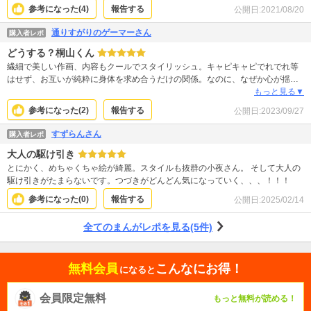
参考になった(
4
)
報告する
公開日:
2021/08/20
通りすがりのゲーマーさん
購入者レポ
どうする？桐山くん
繊細で美しい作画、内容もクールでスタイリッシュ。キャピキャピでれでれ等
はせず、お互いが純粋に身体を求め合うだけの関係。なのに、なぜか心が揺さ
ぶられます。視線や仕草の描写で言葉は少ないながらも読み解く事ができ、二
もっと見る▼
人の心の変化に胸の奥が痛くなります。 作者様のキャラへ込めた情熱が、１コ
参考になった(
2
)
報告する
公開日:
2023/09/27
マ１コマ丁寧に描かれており、話もブレない展開でよき。 桐山くんがなぜこん
な恋愛観なのか、過去に何かあったのか、そこも気になるので…いつか描いて
すずらんさん
購入者レポ
くれたら嬉しいです。 完結まで追いかけますから、更新お願いします。 楽しみ
大人の駆け引き
にしています！
とにかく、めちゃくちゃ絵が綺麗。スタイルも抜群の小夜さん。 そして大人の
駆け引きがたまらないです。つづきがどんどん気になっていく、、、！！！
参考になった(
0
)
報告する
公開日:
2025/02/14
全てのまんがレポを見る(5件)
無料会員
こんなにお得！
になると
会員限定無料
もっと無料が読める！