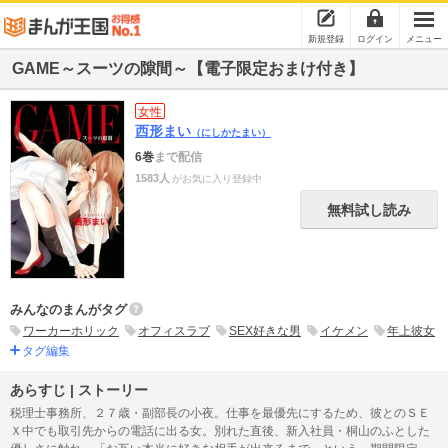
新規登録
ログイン
メニュー
GAME～スーツの隙間～【電子限定おまけ付き】
女性
西形まい
（にしかたまい）
6巻
まで配信
1583人
がお気に入り登録中
無料試し読み
みんなのまんがタグ
ワーカーホリック
オフィスラブ
SEX好きな男
イケメン
年上彼女
タグ編集
あらすじ | ストーリー
税理士事務所、２７歳・副部長の小夜。仕事を最優先にするため、彼とのＳＥ
Ｘ中でも取引先からの電話に出る女。別れた直後、新入社員・桐山のふとした