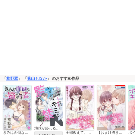
「
椎野翠
」 「
兎山もなか
」 のおすすめ作品
地球が終わるらしいので、いまからキミを監禁します。
きみは面倒な婚約者 Love Jossie
全部教えて、先生。 Love Jossie
【おまけ描き下ろし付き】全部教えて、先生。