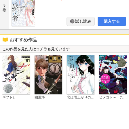
5
巻
試し読み
購入する
おすすめ作品
この作品を見た人はコチラも見ています
恋は雨上がりのように
ギフト±
幽麗塔
ヒメゴト～十九歳の制服～