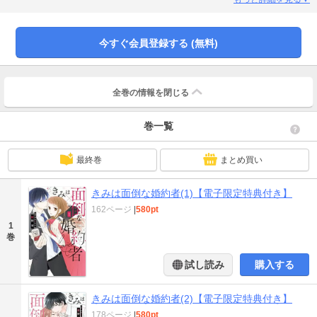
引き立て役!? ――なんて思っていたけど……アレッ？ 意外と私、愛されて
るかも!?（このコミックスにはLove Jossie Vol.25・27・33に掲載された
story01-03を加筆修正して収録しています。）
今すぐ会員登録する (無料)
全巻の情報を
閉じる
巻一覧
最終巻
まとめ買い
きみは面倒な婚約者(1)【電子限定特典付き】
162ページ
|
580pt
1
巻
試し読み
購入する
きみは面倒な婚約者(2)【電子限定特典付き】
178ページ
|
580pt