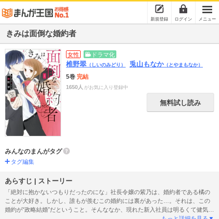
新規登録
ログイン
メニュー
きみは面倒な婚約者
女性
ドラマ化
椎野翠
兎山もなか
（しいのみどり）
（とやまもなか）
5巻
完結
1650人
がお気に入り登録中
無料試し読み
みんなのまんがタグ
タグ編集
あらすじ | ストーリー
「絶対に抱かないつもりだったのにな」社長令嬢の紫乃は、婚約者である橘の
ことが大好き。しかし、誰もが羨むこの婚約には裏があった…。それは、この
婚約が“政略結婚”だということ。そんななか、現れた新入社員は明るくて健気
で、まさに正統派ヒロイン！ もしや私はヒロインじゃなくて、ふたりの恋の
もっと詳細を見る▼