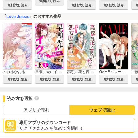
無料試し読み
無料試し読み
無料試し読み
無料試し読み
「
Love Jossie
」のおすすめ作品
ふれるかおる
早瀬、先にイクッてよ～幼なじみとえっちな特訓～
高嶺の花と言われ続けて処女歴更新中 Love Jossie
GAME～スーツの隙間～【電子限定おまけ付き】
無料試し読み
無料試し読み
無料試し読み
無料試し読み
読み方を選択
アプリで読む
ウェブで読む
専用アプリのダウンロード
サクサクまんがを読めて多機能！