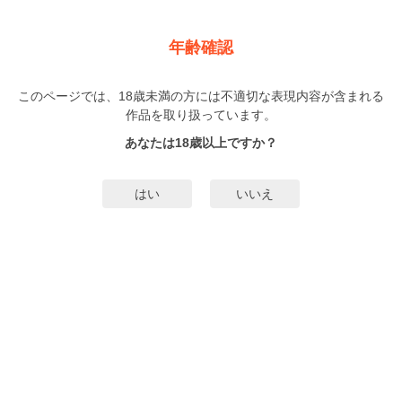
新規登録
ログイン
メニュー
年齢確認
ネガ
このページでは、18歳未満の方には不適切な表現内容が含まれる
BL
作品を取り扱っています。
はらだ
（はらだ）
1巻
完結
あなたは18歳以上ですか？
231人
がお気に入り登録中
無料試し読み
はい
いいえ
みんなのまんがタグ
鬱系BL
病み系BL
短編
タグ編集
あらすじ | ストーリー
オレたち3人はいつも一緒にいた。卒業式の日、オレがアイツの想いを拒否する
までは。だけどアイツらはオレの知らないところで―――。幼馴染同士のヒリ
つく三角関係を描いた「後悔の海」「スイメンカ」をはじめ、光る金属に目を
奪われてはじまる「ピアスホール」、ニューエイジな感覚で描かれる「リスタ
もっと詳細を見る▼