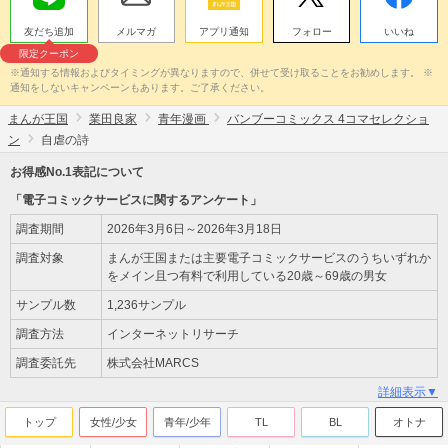
友だち追加
メルマガ
アプリ通知
フォロー
いいね
限定クーポン
※通知する情報およびタイミングが異なりますので、併せて受け取ることをお勧めします。 ※
通知をしないキャンペーンもあります。ご了承ください。
まんが王国
業田良家
青年漫画
バンブーコミックス 4コマセレクショ
ン
自虐の詩
お得感No.1表記について
「電子コミックサービスに関するアンケート」
調査期間
2026年3月6日～2026年3月18日
調査対象
まんが王国または主要電子コミックサービスのうちいずれか
をメイン且つ有料で利用している20歳～69歳の男女
サンプル数
1,236サンプル
調査方法
インターネットリサーチ
調査委託先
株式会社MARCS
詳細表示▼
トップ
女性/少女
青年/少年
TL
BL
オトナ