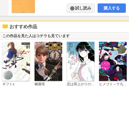
試し読み
購入する
おすすめ作品
この作品を見た人はコチラも見ています
恋は雨上がりのように
ギフト±
幽麗塔
ヒメゴト～十九歳の制服～