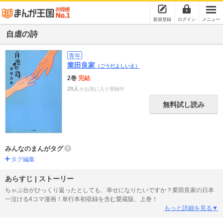
新規登録
ログイン
メニュー
自虐の詩
青年
業田良家
（ごうだよしいえ）
2巻
完結
29人
がお気に入り登録中
無料試し読み
みんなのまんがタグ
タグ編集
あらすじ | ストーリー
ちゃぶ台がひっくり返ったとしても、幸せになりたいですか？業田良家の日本
一泣ける4コマ漫画！単行本初収録を含む愛蔵版、上巻！
もっと詳細を見る▼