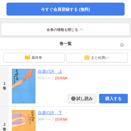
今すぐ会員登録する (無料)
全巻の情報を
閉じる
巻一覧
最終巻
まとめ買い
自虐の詩 上
313ページ
|
1143pt
1
巻
試し読み
購入する
自虐の詩 下
304ページ
|
1143pt
2
巻