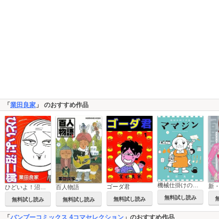
「
業田良家
」 のおすすめ作品
機械仕掛けの愛 ママジン
ゴーダ君
ひどいよ！沼二郎
百人物語
無料試し読み
無料試し読み
無料試し読み
無料試し読み
「
バンブーコミックス 4コマセレクション
」のおすすめ作品