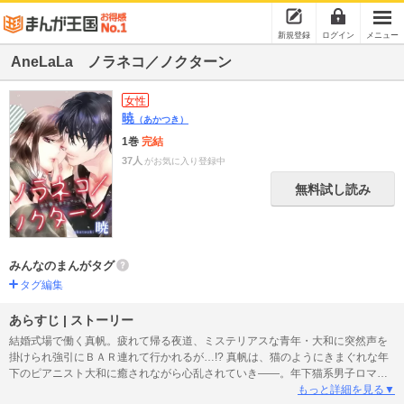
新規登録
ログイン
メニュー
AneLaLa ノラネコ／ノクターン
女性
暁
（あかつき）
1巻
完結
37人
がお気に入り登録中
無料試し読み
みんなのまんがタグ
タグ編集
あらすじ | ストーリー
結婚式場で働く真帆。疲れて帰る夜道、ミステリアスな青年・大和に突然声を
掛けられ強引にＢＡＲ連れて行かれるが…!? 真帆は、猫のようにきまぐれな年
下のピアニスト大和に癒されながら心乱されていき――。年下猫系男子ロマン
ス登場。(この作品はAneLaLa Vol.18に収録されています。重複購入にご注意く
もっと詳細を見る▼