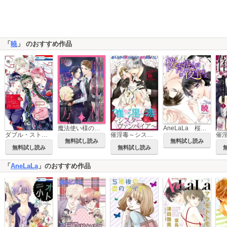
「
暁
」 のおすすめ作品
魔法使い様の愛し方
AneLaLa 桜宵待ち、夜半まえ
ダブル・ストロベリー・ビター・ケイクス
催淫毒～シスターとヴァンパイア～ Love Silky
無料試し読み
無料試し読み
無料試し読み
無料試し読み
「
AneLaLa
」のおすすめ作品