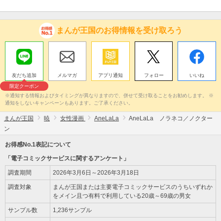
まんが王国のお得情報を受け取ろう
友だち追加
メルマガ
アプリ通知
フォロー
いいね
限定クーポン
※通知する情報およびタイミングが異なりますので、併せて受け取ることをお勧めします。 ※
通知をしないキャンペーンもあります。ご了承ください。
まんが王国
暁
女性漫画
AneLaLa
AneLaLa ノラネコ／ノクター
ン
お得感No.1表記について
「電子コミックサービスに関するアンケート」
調査期間
2026年3月6日～2026年3月18日
調査対象
まんが王国または主要電子コミックサービスのうちいずれか
をメイン且つ有料で利用している20歳～69歳の男女
サンプル数
1,236サンプル