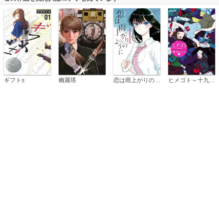
恋は雨上がりのように
ギフト±
幽麗塔
ヒメゴト～十九歳の制服～