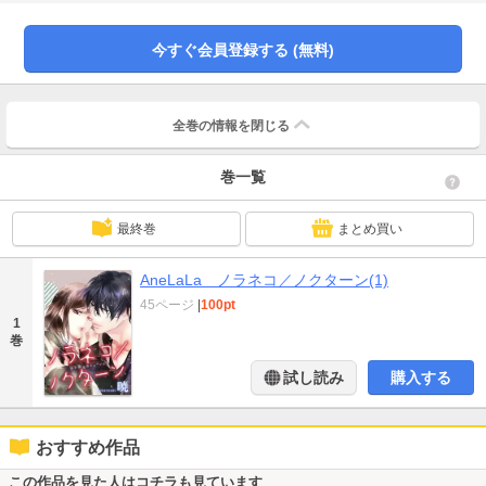
ださい。)
今すぐ会員登録する (無料)
全巻の情報を
閉じる
巻一覧
最終巻
まとめ買い
AneLaLa ノラネコ／ノクターン(1)
45ページ
|
100pt
1
巻
試し読み
購入する
おすすめ作品
この作品を見た人はコチラも見ています