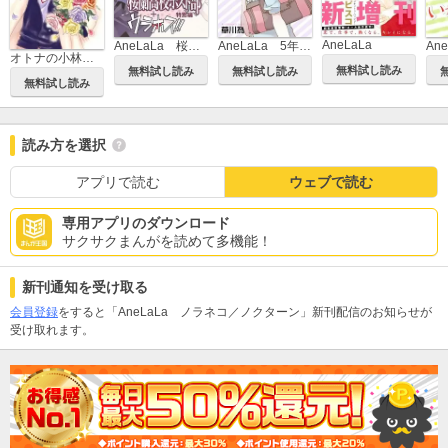
AneLaLa
AneLaLa 桜蘭高校ホスト部 特別編
AneLaLa 5年後の恋のダイヤ
オトナの小林くん
無料試し読み
無料試し読み
無料試し読み
無料試し読み
読み方を選択
アプリで読む
ウェブで読む
専用アプリのダウンロード
サクサクまんがを読めて多機能！
新刊通知を受け取る
会員登録
をすると「AneLaLa ノラネコ／ノクターン」新刊配信のお知らせが
受け取れます。