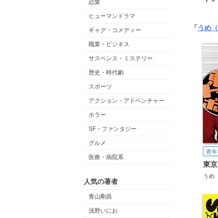
恋愛
ヒューマンドラマ
「
うめ（
ギャグ・コメディー
職業・ビジネス
サスペンス・ミステリー
歴史・時代劇
スポーツ
アクション・アドベンチャー
ホラー
SF・ファンタジー
グルメ
青年
医療・病院系
人気の著者
青山剛昌
浅野いにお