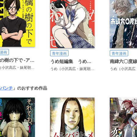
漫画
青年漫画
青年漫画
林檎の樹の下で -アップルコンピュータジャパン物語- ×スティーブズ外伝
南緯六〇度
うめ短編集 うめあわせ
うめ（小沢高広・妹尾朝子）
斎藤由多加
うめ（小沢高広・妹尾朝子）
バンチ
」のおすすめ作品