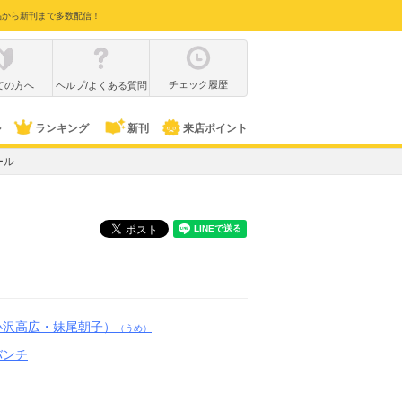
品から新刊まで多数配信！
チェック履歴
ての方へ
ヘルプ/よくある質問
ル
ランキング
新刊
来店ポイント
ール
小沢高広・妹尾朝子）
（うめ）
バンチ