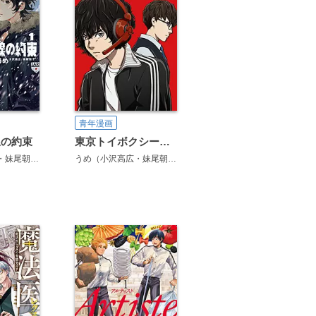
青年漫画
線の約束
東京トイボクシーズ 分冊版
うめ（小沢高広・妹尾朝子）
うめ（小沢高広・妹尾朝子）