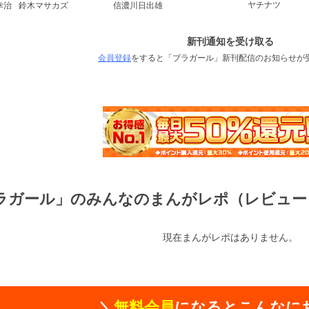
ヤチナツ
幸治
鈴木マサカズ
信濃川日出雄
新刊通知を受け取る
会員登録
をすると「ブラガール」新刊配信のお知らせが
ラガール」のみんなのまんがレポ（レビュー
現在まんがレポはありません。
＼
無料会員
になるとこんなに