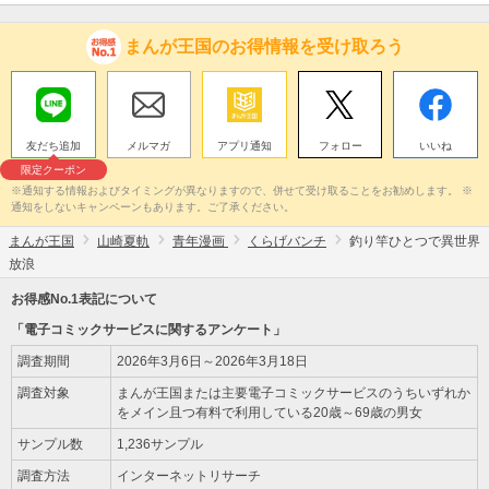
まんが王国のお得情報を受け取ろう
友だち追加
メルマガ
アプリ通知
フォロー
いいね
限定クーポン
※通知する情報およびタイミングが異なりますので、併せて受け取ることをお勧めします。 ※
通知をしないキャンペーンもあります。ご了承ください。
まんが王国
山崎夏軌
青年漫画
くらげバンチ
釣り竿ひとつで異世界
放浪
お得感No.1表記について
「電子コミックサービスに関するアンケート」
調査期間
2026年3月6日～2026年3月18日
調査対象
まんが王国または主要電子コミックサービスのうちいずれか
をメイン且つ有料で利用している20歳～69歳の男女
サンプル数
1,236サンプル
調査方法
インターネットリサーチ