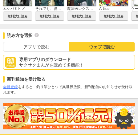
ムシバミヒメ
それでも、親を愛する子供たち
魔法医レクスの変態カルテ
Artiste
無料試し読み
無料試し読み
無料試し読み
無料試し読み
読み方を選択
アプリで読む
ウェブで読む
専用アプリのダウンロード
サクサクまんがを読めて多機能！
新刊通知を受け取る
会員登録
をすると「釣り竿ひとつで異世界放浪」新刊配信のお知らせが受け取
れます。