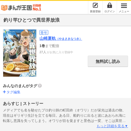
新規登録
ログイン
メニュー
釣り竿ひとつで異世界放浪
青年
山崎夏軌
（やまさきなつき）
1巻
まで配信
27人
がお気に入り登録中
無料試し読み
みんなのまんがタグ
タグ編集
あらすじ | ストーリー
メディアでも名を馳せたプロ釣り師の町田終（オワリ）だが栄光は過去の物、
現在はギリギリ生計を立てる毎日。ある日、船釣りに出ると波にあおられ海に
転落し意識を失ってしまう。オワリが目を覚ますと景色は一変、そこは異世界
だった――。釣りの文化が廃れたこの世界で、オワリは釣りに興じて放浪しつ
もっと詳細を見る▼