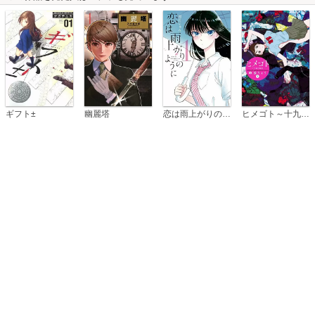
恋は雨上がりのように
ギフト±
幽麗塔
ヒメゴト～十九歳の制服～