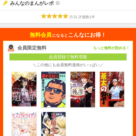
みんなのまんがレポ
(
5.0
)
評価数
1
件
無料会員
こんなにお得！
になると
会員限定無料
もっと無料が読める！
会員登録で無料増量
＼この他にも会員無料漫画がいっぱい／