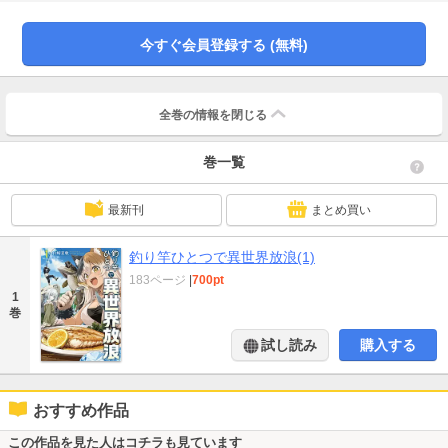
つ、現地人と交流をしていく……。釣りの知識と強化された釣り具を使って過
ごす、ゆるっと本格アウトドアファンタジー。
今すぐ会員登録する (無料)
全巻の情報を
閉じる
巻一覧
最新刊
まとめ買い
釣り竿ひとつで異世界放浪(1)
183ページ
|
700pt
1
巻
試し読み
購入する
おすすめ作品
この作品を見た人はコチラも見ています