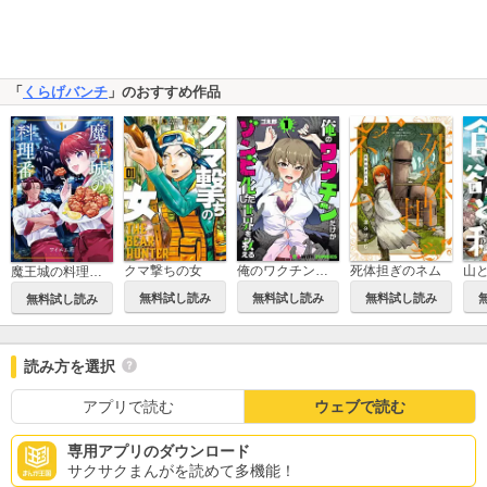
「
くらげバンチ
」のおすすめ作品
クマ撃ちの女
俺のワクチンだけがゾンビ化した世界を救える
死体担ぎのネム
山
魔王城の料理番 ～コワモテ魔族ばかりだけど、ホワイトな職場です～
無料試し読み
無料試し読み
無料試し読み
無料試し読み
読み方を選択
アプリで読む
ウェブで読む
専用アプリのダウンロード
サクサクまんがを読めて多機能！