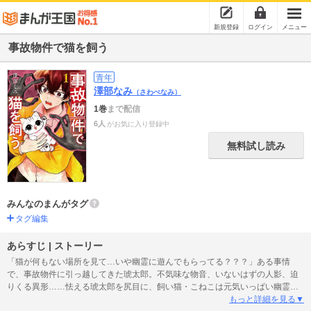
新規登録
ログイン
メニュー
事故物件で猫を飼う
青年
澤部なみ
（さわべなみ）
1巻
まで配信
6人
がお気に入り登録中
無料試し読み
みんなのまんがタグ
タグ編集
あらすじ | ストーリー
「猫が何もない場所を見て…いや幽霊に遊んでもらってる？？？」ある事情
で、事故物件に引っ越してきた琥太郎。不気味な物音、いないはずの人影、迫
りくる異形……怯える琥太郎を尻目に、飼い猫・こねこは元気いっぱい幽霊に
じゃれついて!? ペット可、猫好きの幽霊つき。同居ホラーコメディ、スター
もっと詳細を見る▼