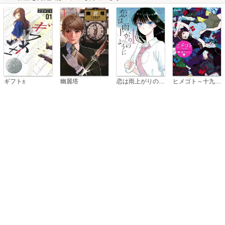
恋は雨上がりのように
ギフト±
幽麗塔
ヒメゴト～十九歳の制服～