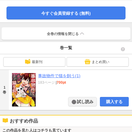
ト！
今すぐ会員登録する (無料)
全巻の情報を
閉じる
巻一覧
最新刊
まとめ買い
事故物件で猫を飼う(1)
183ページ
|
700pt
1
巻
試し読み
購入する
おすすめ作品
この作品を見た人はコチラも見ています