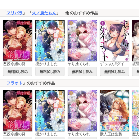
「
マリパラ
」 「
火ノ鹿たもん
」
のおすすめ作品
…他
悪役令嬢の発情期【フルカラー】【タテヨミ】
授かりましたが、愛なき結婚はいたしません【フルカラー電子単行本版】
ヤり捨てられた聖女は、来世では溺愛拒否することを誓います【フルカラー電子単行本版】
ずっぷん!!ダイエット【フルカラー電子単行本版】
無料試し読み
無料試し読み
無料試し読み
無料試し読み
「
フラオト
」のおすすめ作品
悪役令嬢の発情期【フルカラー】【タテヨミ】
授かりましたが、愛なき結婚はいたしません【フルカラー電子単行本版】
ヤり捨てられた聖女は、来世では溺愛拒否することを誓います【フルカラー電子単行本版】
獣人王は生贄花嫁を罪ごと愛す【フルカラー】【タテヨミ】