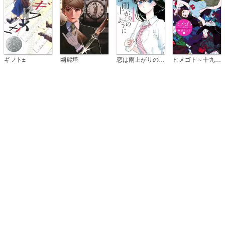
恋は雨上がりのように
ギフト±
幽麗塔
ヒメゴト～十九歳の制服～