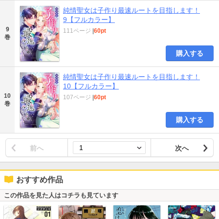
純情聖女は子作り最速ルートを目指します！
9【フルカラー】
9
111ページ
|
60pt
巻
購入する
純情聖女は子作り最速ルートを目指します！
10【フルカラー】
10
107ページ
|
60pt
巻
購入する
前へ
次へ
おすすめ作品
この作品を見た人はコチラも見ています