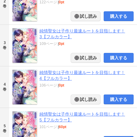
2
122ページ
|
0pt
巻
試し読み
購入する
純情聖女は子作り最速ルートを目指します！
3【フルカラー】
3
109ページ
|
0pt
巻
試し読み
購入する
純情聖女は子作り最速ルートを目指します！
4【フルカラー】
4
106ページ
|
0pt
巻
試し読み
購入する
純情聖女は子作り最速ルートを目指します！
5【フルカラー】
5
101ページ
|
60pt
巻