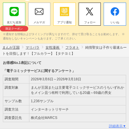
友だち追加
メルマガ
アプリ通知
フォロー
いいね
限定クーポン
※通知する情報およびタイミングが異なりますので、併せて受け取ることをお勧めします。 ※
通知をしないキャンペーンもあります。ご了承ください。
まんが王国
マリパラ
女性漫画
フラオト
純情聖女は子作り最速ルー
トを目指します！【フルカラー】【タテヨミ】
お得感No.1表記について
「電子コミックサービスに関するアンケート」
調査期間
2026年3月6日～2026年3月18日
調査対象
まんが王国または主要電子コミックサービスのうちいずれか
をメイン且つ有料で利用している20歳～69歳の男女
サンプル数
1,236サンプル
調査方法
インターネットリサーチ
調査委託先
株式会社MARCS
詳細表示▼