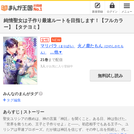
新規登録
ログイン
メニュー
純情聖女は子作り最速ルートを目指します！【フルカラ
ー】【タテヨミ】
女性
NEW
マリパラ
火ノ鹿たもん
（まりぱら）
（ひのしかたも
…他▼
ん）
21巻
まで配信
3人
がお気に入り登録中
無料試し読み
みんなのまんがタグ
タグ編集
あらすじ | ストーリー
聖女ユリシアの務めは、神の言葉「神託」を聞くこと。ある日、神は告げた。
「世界を救うため、王子と子作りせよ」と――。初恋相手でもある王子へ、ユ
リシアは早速プロポーズ。だが彼は神託を信じず、その申し出を拒絶し、代わ