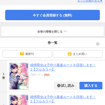
りに「一人の女として俺を惚れさせられたら、子作りしてやる」と条件を提示
もっと詳細を見る▼
する。挑発に乗せられて、彼を振り向かせて自分を振ったことを後悔させてや
ると決意するユリシアだったが、なぜか王子の方から甘い溺愛が…!?――私が
惚れさせるはずなのに、加速していく甘やかな猛追に、もうどうにかなりそう
今すぐ会員登録する (無料)
です…！
全巻の情報を
閉じる
巻一覧
最新刊
まとめ買い
純情聖女は子作り最速ルートを目指します！
1【フルカラー】
1
130ページ
|
0pt
巻
試し読み
購入する
純情聖女は子作り最速ルートを目指します！
2【フルカラー】