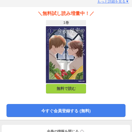
態は夫のモラハラ、セックスレス、義母の過干渉など問題だらけで──。自分の
もっと詳細を見る▼
家なのに居場所がない、そんな日々に疲弊し次第にお酒に溺れる様になったあ
ゆみだが、ひょんなことから出会った年下のイタリアンシェフ・Keiが作る優し
＼無料試し読み増量中！／
い味わいの料理に、少しずつ本来の自分を取り戻していく──。モラハラ夫に制
裁は下るのか!?あゆみとKeiの想いの行方は？華やかな結婚生活の裏側を取り巻
1巻
く人間関係から眼が離せない──！
無料で読む
今すぐ会員登録する (無料)
全巻の情報を
閉じる