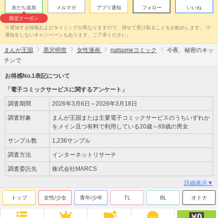
友だち追加
メルマガ
アプリ通知
フォロー
いいね
限定クーポン
※通知する情報およびタイミングが異なりますので、併せて受け取ることをお勧めします。 ※
通知をしないキャンペーンもあります。ご了承ください。
まんが王国
黒沢明世
女性漫画
natsumeコミック
今夜、秘密のキッ
チンで
お得感No.1表記について
「電子コミックサービスに関するアンケート」
調査期間
2026年3月6日～2026年3月18日
調査対象
まんが王国または主要電子コミックサービスのうちいずれか
をメイン且つ有料で利用している20歳～69歳の男女
サンプル数
1,236サンプル
調査方法
インターネットリサーチ
調査委託先
株式会社MARCS
詳細表示▼
トップ
女性/少女
青年/少年
TL
BL
オトナ