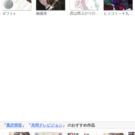
恋は雨上がりのように
ギフト±
幽麗塔
ヒメゴト～十九歳の制服～
「
黒沢明世
」 「
共同テレビジョン
」 のおすすめ作品