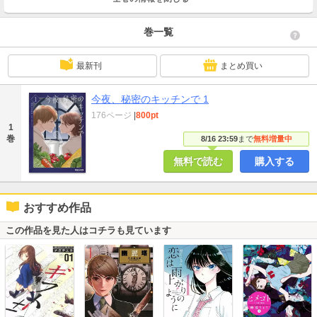
巻一覧
最新刊
まとめ買い
今夜、秘密のキッチンで 1
176ページ
|
800pt
1
巻
8/16 23:59
まで
無料増量中
無料で読む
購入する
おすすめ作品
この作品を見た人はコチラも見ています