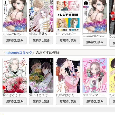
にぶんのいち夫婦
純潔の男装令嬢騎士は偉才の主君に奪われる【分冊版】
#アンソロジー
にぶんのいち夫婦【分冊版】
無料試し読み
無料試し読み
無料試し読み
無料試し読み
「
natsumeコミック
」のおすすめ作品
愛にはどうぞ、花を添えて【単話】
愛にはどうぞ、花を添えて
たのめばなんでもしてくれる京極くん
マスティマ・ガール・コンプレックス
無料試し読み
無料試し読み
無料試し読み
無料試し読み