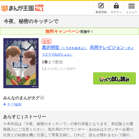
新規登録
ログイン
メニュー
今夜、秘密のキッチンで
無料キャンペーン
実施中！
女性
黒沢明世
共同テレビジョン
（くろさわあきよ）
（きょ
うどうてれびじょん）
1巻
まで配信
1人
がお気に入り登録中
みんなのまんがタグ
タグ編集
あらすじ | ストーリー
※本作品は『今夜、秘密のキッチンで』の単行本版となります。単話版との重
複購入にご注意ください。地方局のアナウンサー・あゆみはスポンサー企業の
社長との結婚を機に引退して専業主婦に。けれど、誰もが憧れるセレブ婚の実