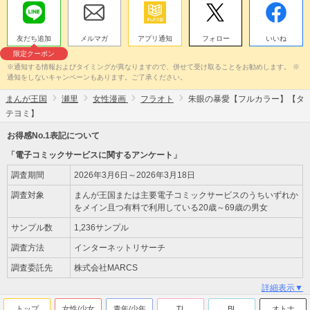
友だち追加
メルマガ
アプリ通知
フォロー
いいね
限定クーポン
※通知する情報およびタイミングが異なりますので、併せて受け取ることをお勧めします。 ※
通知をしないキャンペーンもあります。ご了承ください。
まんが王国
瀬里
女性漫画
フラオト
朱眼の暴愛【フルカラー】【タ
テヨミ】
お得感No.1表記について
「電子コミックサービスに関するアンケート」
調査期間
2026年3月6日～2026年3月18日
調査対象
まんが王国または主要電子コミックサービスのうちいずれか
をメイン且つ有料で利用している20歳～69歳の男女
サンプル数
1,236サンプル
調査方法
インターネットリサーチ
調査委託先
株式会社MARCS
詳細表示▼
トップ
女性/少女
青年/少年
TL
BL
オトナ