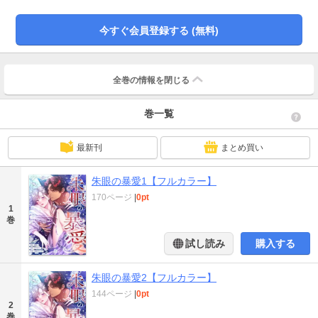
われ、強引に妻として娶られることになり…。愛のない仮初の婚姻。拒むべき
宿敵。それなのに、強引で不器用な彼の熱に、心も体も抗えないのは、なぜ
今すぐ会員登録する (無料)
――？
全巻の情報を
閉じる
巻一覧
最新刊
まとめ買い
朱眼の暴愛1【フルカラー】
170ページ
|
0pt
1
巻
試し読み
購入する
朱眼の暴愛2【フルカラー】
144ページ
|
0pt
2
巻