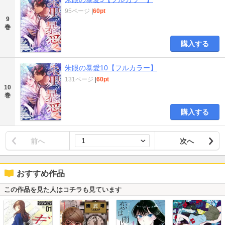
95ページ
|
60pt
9
巻
購入する
朱眼の暴愛10【フルカラー】
131ページ
|
60pt
10
巻
購入する
前へ
次へ
おすすめ作品
この作品を見た人はコチラも見ています