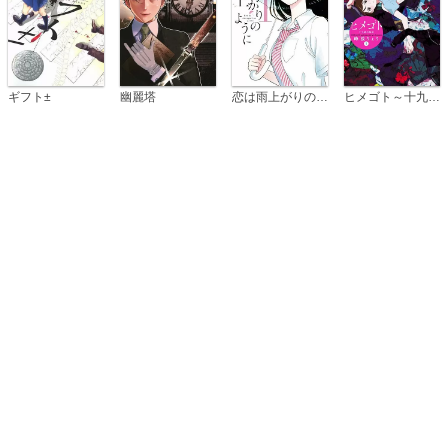
恋は雨上がりのように
ギフト±
幽麗塔
ヒメゴト～十九歳の制服～