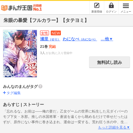
新規登録
ログイン
メニュー
朱眼の暴愛【フルカラー】【タテヨミ】
女性
NEW
瀬里
わになべ
…他▼
（せり）
（わになべ）
21巻
完結
3人
がお気に入り登録中
無料試し読み
みんなのまんがタグ
タグ編集
あらすじ | ストーリー
「忘れるな。お前は――俺の妻だ」乙女ゲームの世界に転生した元ダイバーの
モブ下女・氷那。推しの水国将軍・蒼波を遠くから眺めるだけで幸せだったは
ずが、原作にない事件に巻き込まれ、運命は一変する。荒れ狂う水の中、生き
延びるために前世の知識を糧に猛る波を恐れず、自在に泳ぎ回った氷那。しか
もっと詳細を見る▼
し、その神秘的な姿を“人魚姫”と見初めた冷酷非道な悪役、炎国将軍・朱炎に囚