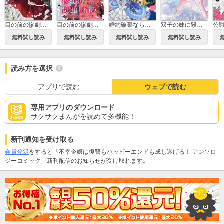
目の前の惨劇で前世を思い出したけど、あまりにも問題山積みでいっぱいいっぱいです。
目の前の惨劇で前世を思い出したけど、あまりにも問題山積みでいっぱいいっぱいです。 連載版
婚約破棄ならお好きにどうぞ。したたか令嬢の華麗なる復讐 アンソロジーコミック
双子の妹に殺された姉、二度目の人生は初恋のイケおじ王弟にフルベットします！
無料試し読み
無料試し読み
無料試し読み
無料試し読み
読み方を選択
アプリで読む
ウェブで読む
専用アプリのダウンロード
サクサクまんがを読めて多機能！
新刊通知を受け取る
会員登録
をすると「不幸令嬢は復讐もハッピーエンドも成し遂げる！ アンソロ
ジーコミック」新刊配信のお知らせが受け取れます。