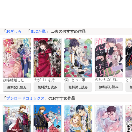
「
おぎしろ
」 「
まぶた単
」
のおすすめ作品
…他
恋ちりばむ昴～今夜、ライブ配信が終わったら～
夫がゴミを持って帰って来たけれど、爆速離婚するのでどうでも良いです
僕にとって唯一の令嬢 ～望まれない令嬢かと思っていました～ アンソロジーコミック
政略結婚した令嬢ですが案外幸せになりました！アンソロジーコミック
無料試し読み
無料試し読み
無料試し読み
無料試し読み
「
ブシロードコミックス
」のおすすめ作品