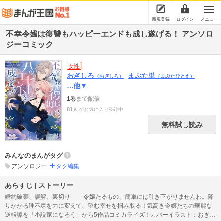
新規登録
ログイン
メニュー
不幸令嬢は復讐もハッピーエンドも成し遂げる！ アンソロ
ジーコミック
女性
おぎしろ
まぶた単
（おぎしろ）
（まぶたひとえ）
…他▼
1巻
まで配信
81人
がお気に入り登録中
無料試し読み
みんなのまんがタグ
アンソロジー
タグ編集
あらすじ | ストーリー
婚約破棄、誤解、裏切り―― 令嬢たるもの、簡単には引き下がりませんわ。降
りかかる理不尽を力に変えて、望む幸せを掴み取る！気高き令嬢たちの華麗な
逆転譚を「小説家になろう」から5作品コミカライズ！カバーイラスト：おぎし