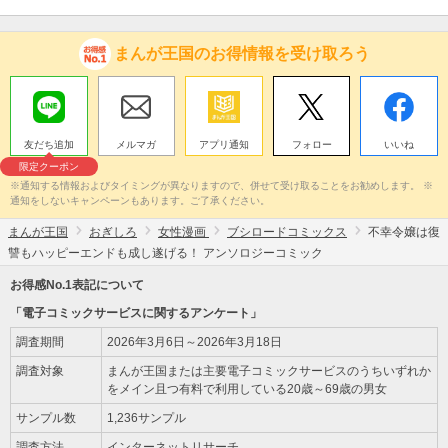
まんが王国のお得情報を受け取ろう
友だち追加
メルマガ
アプリ通知
フォロー
いいね
限定クーポン
※通知する情報およびタイミングが異なりますので、併せて受け取ることをお勧めします。 ※
通知をしないキャンペーンもあります。ご了承ください。
まんが王国
おぎしろ
女性漫画
ブシロードコミックス
不幸令嬢は復
讐もハッピーエンドも成し遂げる！ アンソロジーコミック
お得感No.1表記について
「電子コミックサービスに関するアンケート」
調査期間
2026年3月6日～2026年3月18日
調査対象
まんが王国または主要電子コミックサービスのうちいずれか
をメイン且つ有料で利用している20歳～69歳の男女
サンプル数
1,236サンプル
調査方法
インターネットリサーチ