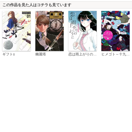
この作品を見た人はコチラも見ています
恋は雨上がりのように
ギフト±
幽麗塔
ヒメゴト～十九歳の制服～