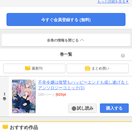
ろ01 わたくしが聖杯と呼ばれる意味漫画：まぶた単 原作：戸倉儚02 婚約者が
もっと詳細を見る▼
恋に落ちた瞬間、リリミヤは前世を思い出した漫画：星森スズ 原作：三香03 健
気ヒロインを装う女が現れたので、真似をしてみようと思います漫画：夜田大
空 原作：えんどう豆04 王太子とゆかいな影たち漫画：街こまち 原作：睦月マ
今すぐ会員登録する (無料)
メ子05 見捨てられた令嬢は二度婚約する漫画：北川あじゅ 原作：瀬嵐しるん
全巻の情報を
閉じる
巻一覧
最新刊
まとめ買い
不幸令嬢は復讐もハッピーエンドも成し遂げる！
アンソロジーコミック(1)
1
185ページ
|
920pt
巻
試し読み
購入する
おすすめ作品