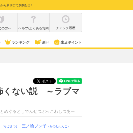
品から新刊まで多数配信！
チェック履歴
ての方へ
ヘルプ/よくある質問
ル
ランキング
新刊
来店ポイント
怖くない説 ～ラブマ
とめぐるとしでんせつぶっこわしつあー
ツ
三ノ輪ブン子
（らぶまつ）
（みのわぶんこ）