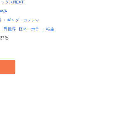
ックスNEXT
AWA
画
ギャグ・コメディ
ィ
異世界
怪奇・ホラー
転生
で配信