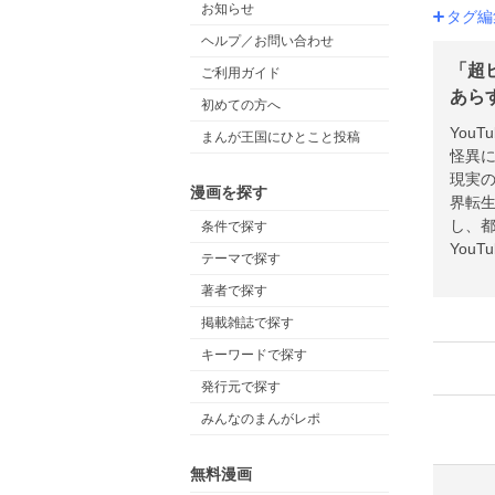
お知らせ
タグ編
ヘルプ／お問い合わせ
「超
ご利用ガイド
あらす
初めての方へ
You
まんが王国にひとこと投稿
怪異
現実の
漫画を探す
界転生
し、都
条件で探す
You
テーマで探す
ツアー
著者で探す
掲載雑誌で探す
キーワードで探す
発行元で探す
みんなのまんがレポ
無料漫画