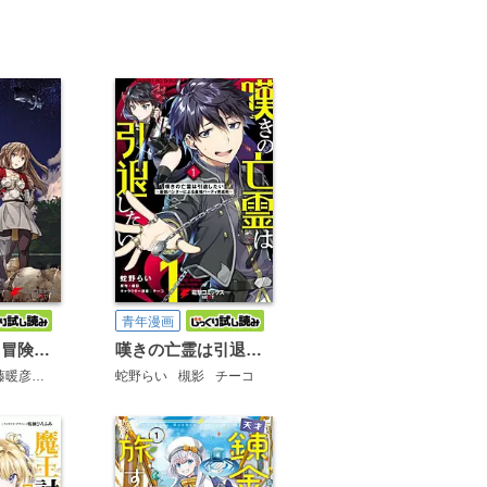
青年漫画
航宙軍士官、冒険者になる
嘆きの亡霊は引退したい ～最弱ハンターによる最強パーティ育成術～
藤暖彦
ｈｉｍｅｓｕｚ
蛇野らい
槻影
チーコ