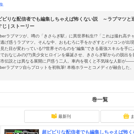
集
ビビりな配信者でも編集しちゃえば怖くない説 ～ラブマツと
じ | ストーリー
Tuberラブマツが、噂の「きさらぎ駅」に異世界転生!?「これは撮れ高
に逃げ惑うラブマツ。そんな中、おもむろに手をかざすとパソコンが出
見た目が変わっている!?世界そのものを“編集”できる最強スキルを手
でおなじみの(!?)美少女ヒロインを爆誕させ、きさらぎ駅からの脱出
市伝説とは異なる展開に戸惑う二人。車内を覗くと不気味な人影が――!
Tuberラブマツ自らプロットを初執筆! 本格ホラーとコメディが融合し
”がここに開幕!電子特別版の特典でおまけ漫画を追加収録!!
巻一覧
最新刊
超ビビりな配信者でも編集しちゃえば怖く