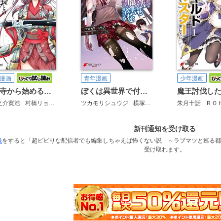
漫画
青年漫画
少年漫画
本能寺から始める信長との天下統一
ぼくは異世界で付与魔法と召喚魔法を天秤にかける
之介寛浩
村橋リョウ
茨乃
ツカモリシュウジ
横塚司
マニャ子
朱月十話
ＲＯ
新刊通知を受け取る
録
をすると「超ビビりな配信者でも編集しちゃえば怖くない説 ～ラブマツと巡る都
受け取れます。