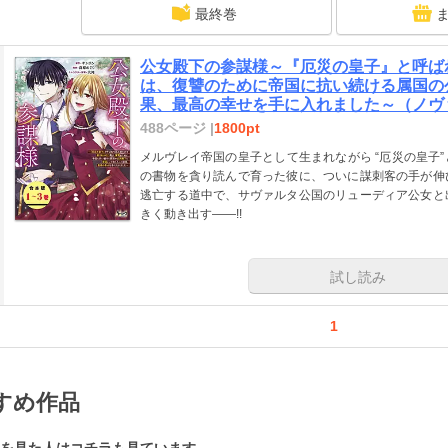
最終巻
公女殿下の参謀様～『厄災の皇子』と呼ば
は、復讐のために帝国に抗い続ける属国の
果、最高の幸せを手に入れました～（ノヴ
488ページ |
1800pt
メルヴレイ帝国の皇子として生まれながら “厄災の皇子
の書物を貪り読んで育った彼に、ついに謀刺客の手が伸
逃亡する道中で、サヴァルタ公国のリューディア公女と
きく動き出す――!!
試し読み
1
すめ作品
を見た人はコチラも見ています