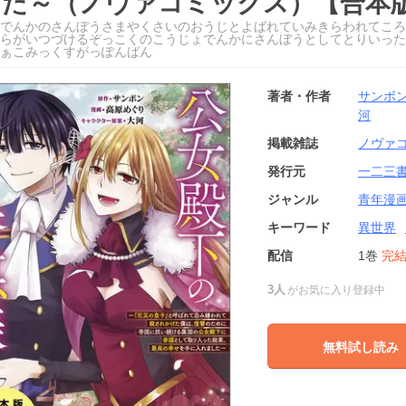
した～（ノヴァコミックス）【合本
でんかのさんぼうさまやくさいのおうじとよばれていみきらわれてころ
らがいつづけるぞっこくのこうじょでんかにさんぼうとしてとりいった
ぁこみっくすがっぽんばん
著者・作者
サンボ
河
掲載雑誌
ノヴァ
発行元
一二三
ジャンル
青年漫
キーワード
異世界
配信
1巻
完
3人
がお気に入り登録中
無料試し読み