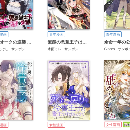
漫画
青年漫画
青年漫画
醜いオークの逆襲 同人エロゲの鬼畜皇太子に転生した喪男の受難(コミック)
無能の悪童王子は生き残りたい～恋愛RPGの悪役モブに転生したけど、原作無視して最強を目指す～(コミック)
こけし
サンボン
水面ミレ
サンボン
Gisces
サンボ
女性漫画
漫画
女性漫画