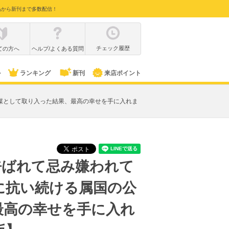
品から新刊まで多数配信！
チェック履歴
ての方へ
ヘルプ/よくある質問
ル
ランキング
新刊
来店ポイント
謀として取り入った結果、最高の幸せを手に入れま
呼ばれて忌み嫌われて
に抗い続ける属国の公
最高の幸せを手に入れ