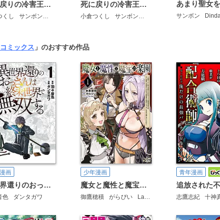
死に戻りの冷害王子が賢王と呼ばれるまで～導いたのは不器用な侯爵令嬢の祈りでした～
死に戻りの冷害王子が賢王と呼ばれるまで～導いたのは不器用な侯爵令嬢の祈りでした～(話売り)
サンボン
Dinda
つくし
サンボン
天野なすの
小倉つくし
サンボン
天野なすの
コミックス
」のおすすめ作品
漫画
少年漫画
青年漫画
異世界還りのおっさんは終末世界で無双する(ノヴァコミックス)
魔女と魔性と魔宝の楽園
音色
ダンタガワ
御鷹穂積
がらぴい
La-na
志鷹志紀
十神