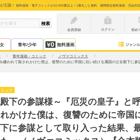
が王国！
無料漫画・電子コミックが10,000冊以上！1冊丸ごと無料、期間限定無料漫画、完結作
ログイン
会員登録
初め
少女
青年/少年
無料漫画
ジャン
ン
青年漫画・コミック
ノヴァコミックス
み嫌われて殺されかけた僕は、復讐のために帝国に抗い続ける属国の公女殿下に参
コミック
女殿下の参謀様～『厄災の皇子』と
されかけた僕は、復讐のために帝国
殿下に参謀として取り入った結果、