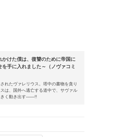
れかけた僕は、復讐のために帝国に
せを手に入れました～（ノヴァコミ
閉されたヴァレリウス。塔中の書物を貪り
ウスは、国外へ逃亡する道中で、サヴァル
く動き出す――!!