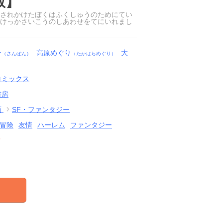
版】
されかけたぼくはふくしゅうのためにてい
けっかさいこうのしあわせをてにいれまし
ン
高原めぐり
大
（さんぼん）
（たかはらめぐり）
コミックス
書房
画
SF・ファンタジー
冒険
友情
ハーレム
ファンタジー
結