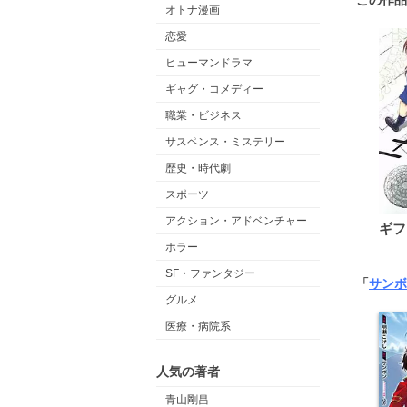
オトナ漫画
恋愛
ヒューマンドラマ
ギャグ・コメディー
職業・ビジネス
サスペンス・ミステリー
歴史・時代劇
スポーツ
アクション・アドベンチャー
ギフ
ホラー
SF・ファンタジー
「
サンボ
グルメ
医療・病院系
人気の著者
青山剛昌