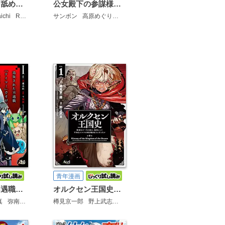
公女殿下の参謀様～『厄災の皇子』と呼ばれて忌み嫌われて殺されかけた僕は、復讐のために帝国に抗い続ける属国の公女殿下に参謀として取り入った結果、最高の幸せを手に入れました～【分冊版】（ノヴァコミックス）
あまり聖女を舐めないことね【タテヨミ】
サンボン
高原めぐり
大河
ichi
Ryukutari
ストレートエッジ
Kisai Entertainment
SORAJIMA
青年漫画
追放された不遇職『テイマー』ですが、2つ目の職業が万能職『配合術師』だったので俺だけの最強パーティを作ります（ノヴァコミックス）
オルクセン王国史～野蛮なオークの国は、如何にして平和なエルフの国を焼き払うに至ったか～（ノヴァコミックス）
真
弥南せいら
樽見京一郎
野上武志
THORES柴本