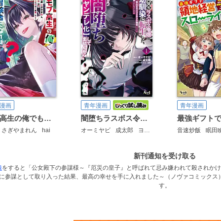
漫画
青年漫画
青年漫画
モブ高生の俺でも冒険者になればリア充になれますか？ (ノヴァコミックス)
闇堕ちラスボス令嬢の幼馴染に転生した。俺が死んだらバッドエンド確定なので最強になったけど、もう闇堕ち【ヤンデレ化】してませんか？
さぎやまれん
hai
オーミヤビ
成太郎
ヨ剤
音速炒飯
眠田
新刊通知を受け取る
録
をすると「公女殿下の参謀様～『厄災の皇子』と呼ばれて忌み嫌われて殺されかけ
に参謀として取り入った結果、最高の幸せを手に入れました～（ノヴァコミックス
す。