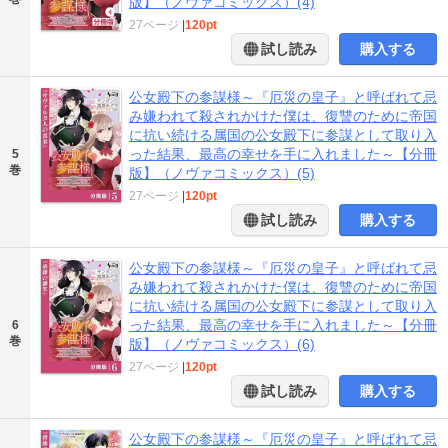
版】（ノヴァコミックス）(4)
27ページ
|
120pt
試し読み
購入する
公女殿下の参謀様～『厄災の皇子』と呼ばれて忌
み嫌われて殺されかけた僕は、復讐のために帝国
に抗い続ける属国の公女殿下に参謀として取り入
った結果、最高の幸せを手に入れました～【分冊
5
巻
版】（ノヴァコミックス）(5)
27ページ
|
120pt
試し読み
購入する
公女殿下の参謀様～『厄災の皇子』と呼ばれて忌
み嫌われて殺されかけた僕は、復讐のために帝国
に抗い続ける属国の公女殿下に参謀として取り入
った結果、最高の幸せを手に入れました～【分冊
6
巻
版】（ノヴァコミックス）(6)
27ページ
|
120pt
試し読み
購入する
公女殿下の参謀様～『厄災の皇子』と呼ばれて忌