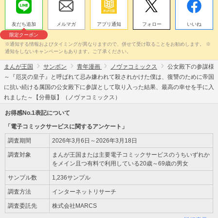
友だち追加
メルマガ
アプリ通知
フォロー
いいね
限定クーポン
※通知する情報およびタイミングが異なりますので、併せて受け取ることをお勧めします。 ※
通知をしないキャンペーンもあります。ご了承ください。
まんが王国
サンボン
青年漫画
ノヴァコミックス
公女殿下の参謀様
～『厄災の皇子』と呼ばれて忌み嫌われて殺されかけた僕は、復讐のために帝国
に抗い続ける属国の公女殿下に参謀として取り入った結果、最高の幸せを手に入
れました～【分冊版】（ノヴァコミックス）
お得感No.1表記について
「電子コミックサービスに関するアンケート」
調査期間
2026年3月6日～2026年3月18日
調査対象
まんが王国または主要電子コミックサービスのうちいずれか
をメイン且つ有料で利用している20歳～69歳の男女
サンプル数
1,236サンプル
調査方法
インターネットリサーチ
調査委託先
株式会社MARCS