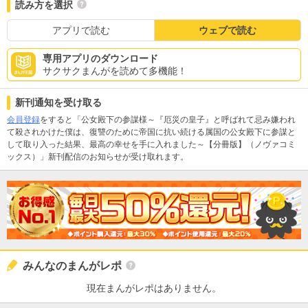
読み方を選択
アプリで読む
ウェブで読む
専用アプリのダウンロード
サクサクまんがを読めて多機能！
新刊通知を受け取る
会員登録
をすると「公女殿下の参謀様～『厄災の皇子』と呼ばれて忌み嫌われ
て殺されかけた僕は、復讐のために帝国に抗い続ける属国の公女殿下に参謀と
して取り入った結果、最高の幸せを手に入れました～【分冊版】（ノヴァコミ
ックス）」新刊配信のお知らせが受け取れます。
みんなのまんがレポ
現在まんがレポはありません。