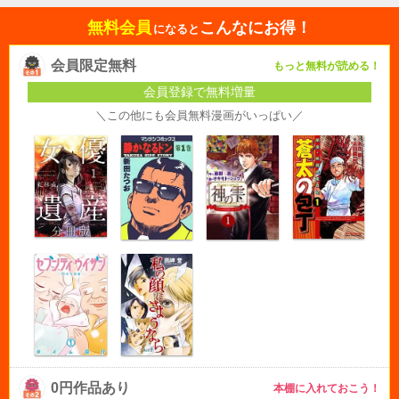
無料会員
こんなにお得！
になると
会員限定無料
もっと無料が読める！
会員登録で無料増量
＼この他にも会員無料漫画がいっぱい／
0円作品あり
本棚に入れておこう！