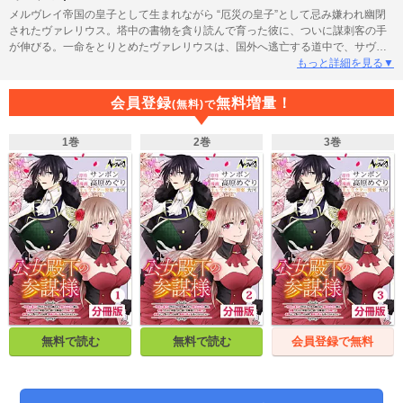
メルヴレイ帝国の皇子として生まれながら “厄災の皇子”として忌み嫌われ幽閉
されたヴァレリウス。塔中の書物を貪り読んで育った彼に、ついに謀刺客の手
が伸びる。一命をとりとめたヴァレリウスは、国外へ逃亡する道中で、サヴァ
ルタ公国のリューディア公女と出会う。彼女の参謀となることで、彼の運命は
もっと詳細を見る▼
大きく動き出す――!!
会員登録
無料増量！
(無料)で
1巻
2巻
3巻
無料で読む
無料で読む
会員登録で無料