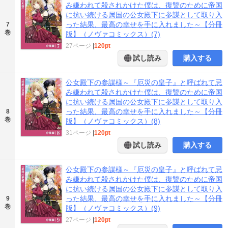
み嫌われて殺されかけた僕は、復讐のために帝国
に抗い続ける属国の公女殿下に参謀として取り入
った結果、最高の幸せを手に入れました～【分冊
7
巻
版】（ノヴァコミックス）(7)
27ページ
|
120pt
試し読み
購入する
公女殿下の参謀様～『厄災の皇子』と呼ばれて忌
み嫌われて殺されかけた僕は、復讐のために帝国
に抗い続ける属国の公女殿下に参謀として取り入
った結果、最高の幸せを手に入れました～【分冊
8
巻
版】（ノヴァコミックス）(8)
31ページ
|
120pt
試し読み
購入する
公女殿下の参謀様～『厄災の皇子』と呼ばれて忌
み嫌われて殺されかけた僕は、復讐のために帝国
に抗い続ける属国の公女殿下に参謀として取り入
った結果、最高の幸せを手に入れました～【分冊
9
巻
版】（ノヴァコミックス）(9)
27ページ
|
120pt