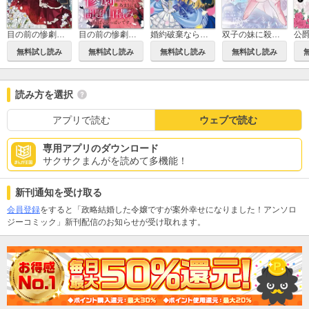
目の前の惨劇で前世を思い出したけど、あまりにも問題山積みでいっぱいいっぱいです。
目の前の惨劇で前世を思い出したけど、あまりにも問題山積みでいっぱいいっぱいです。 連載版
婚約破棄ならお好きにどうぞ。したたか令嬢の華麗なる復讐 アンソロジーコミック
双子の妹に殺された姉、二度目の人生は初恋のイケおじ王弟にフルベットします！
無料試し読み
無料試し読み
無料試し読み
無料試し読み
読み方を選択
アプリで読む
ウェブで読む
専用アプリのダウンロード
サクサクまんがを読めて多機能！
新刊通知を受け取る
会員登録
をすると「政略結婚した令嬢ですが案外幸せになりました！アンソロ
ジーコミック」新刊配信のお知らせが受け取れます。