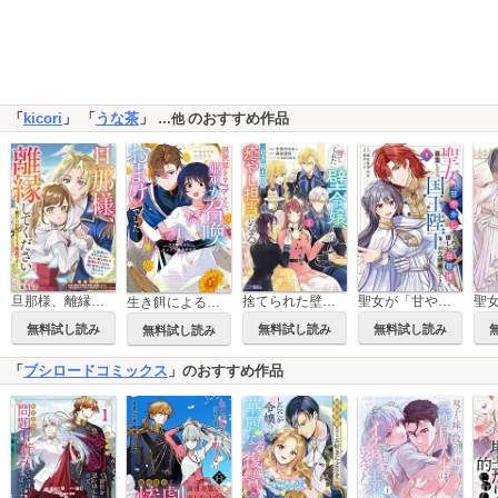
「
kicori
」 「
うな茶
」
のおすすめ作品
…他
旦那様、離縁してください～避けられ続けてもう限界です～
捨てられた壁令嬢、北方騎士団の癒やし担当になる(コミック)
聖女が「甘やかしてくれる優しい旦那様」を募集したら国王陛下が立候補してきた（コミック）
生き餌によるモフモフ猛禽飼育記 異世界トリップしたら、姫巫女召喚のおまけでした
無料試し読み
無料試し読み
無料試し読み
無料試し読み
「
ブシロードコミックス
」のおすすめ作品