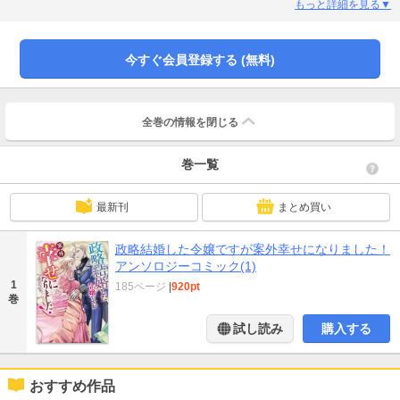
だきますけれども原作：鬼多見 青 漫画：うな茶02 元婚約者が助けを求めて
もっと詳細を見る▼
きたけれど、私には関係ないので助けません原作：えんどう豆 漫画：深なず
な03 「君を愛することはない！」「いいですね！」原作：瀬嵐しるん 漫
画：茶畑 真04 結婚初夜から放置された花嫁ですが、夫は夜な夜などこかに出
今すぐ会員登録する (無料)
かけている模様です原作：瀬尾優梨 漫画：のえる05 冷徹公爵様にお決まり
の「君を好きになることはない」と言われたので「以下同文です」と返したら
「考え直してくれ」と懇願された件について原作：望月 或 漫画：澄生澄佳
全巻の情報を
閉じる
巻一覧
最新刊
まとめ買い
政略結婚した令嬢ですが案外幸せになりました！
アンソロジーコミック(1)
1
185ページ
|
920pt
巻
試し読み
購入する
おすすめ作品