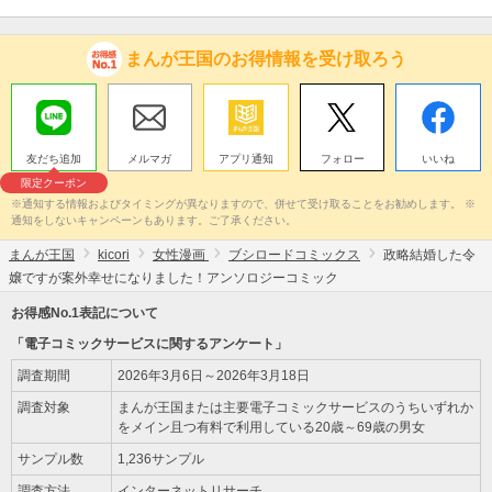
まんが王国のお得情報を受け取ろう
友だち追加
メルマガ
アプリ通知
フォロー
いいね
限定クーポン
※通知する情報およびタイミングが異なりますので、併せて受け取ることをお勧めします。 ※
通知をしないキャンペーンもあります。ご了承ください。
まんが王国
kicori
女性漫画
ブシロードコミックス
政略結婚した令
嬢ですが案外幸せになりました！アンソロジーコミック
お得感No.1表記について
「電子コミックサービスに関するアンケート」
調査期間
2026年3月6日～2026年3月18日
調査対象
まんが王国または主要電子コミックサービスのうちいずれか
をメイン且つ有料で利用している20歳～69歳の男女
サンプル数
1,236サンプル
調査方法
インターネットリサーチ