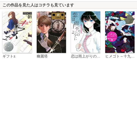
この作品を見た人はコチラも見ています
恋は雨上がりのように
ギフト±
幽麗塔
ヒメゴト～十九歳の制服～