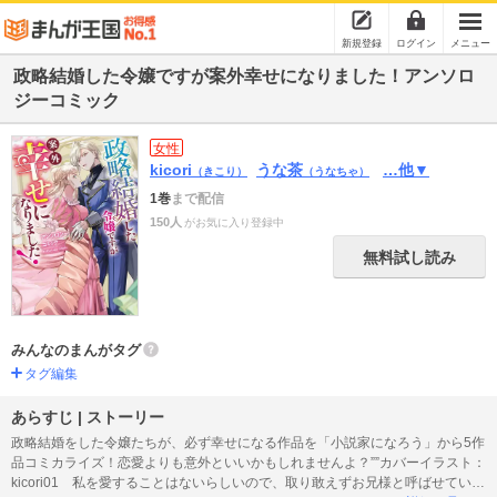
新規登録
ログイン
メニュー
政略結婚した令嬢ですが案外幸せになりました！アンソロ
ジーコミック
女性
kicori
うな茶
…他▼
（きこり）
（うなちゃ）
1巻
まで配信
150人
がお気に入り登録中
無料試し読み
みんなのまんがタグ
タグ編集
あらすじ | ストーリー
政略結婚をした令嬢たちが、必ず幸せになる作品を「小説家になろう」から5作
品コミカライズ！恋愛よりも意外といいかもしれませんよ？””カバーイラスト：
kicori01 私を愛することはないらしいので、取り敢えずお兄様と呼ばせていた