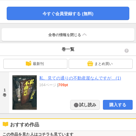
異日報」収録
今すぐ会員登録する (無料)
全巻の情報を
閉じる
巻一覧
最新刊
まとめ買い
私、見ての通りの不動産屋なんですが…(1)
164ページ
|
709pt
1
巻
試し読み
購入する
おすすめ作品
この作品を見た人はコチラも見ています