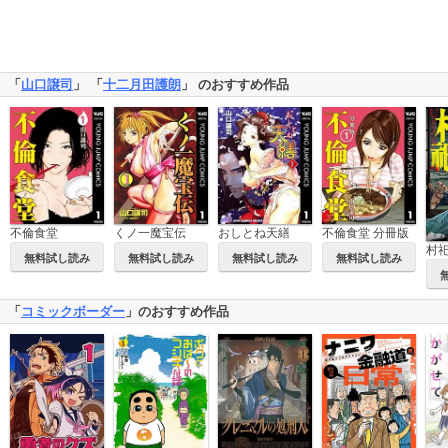
「
山口譲司
」 「
十二月田護朗
」 のおすすめ作品
不倫食堂
不倫食堂 分冊版
くノ一魔宝伝
おしとね天繕
村
無料試し読み
無料試し読み
無料試し読み
無料試し読み
「
コミックボーダー
」のおすすめ作品