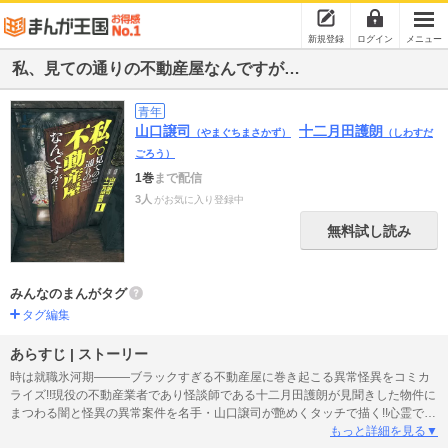
新規登録
ログイン
メニュー
私、見ての通りの不動産屋なんですが…
青年
山口譲司
十二月田護朗
（やまぐちまさかず）
（しわすだ
ごろう）
1巻
まで配信
3人
がお気に入り登録中
無料試し読み
みんなのまんがタグ
タグ編集
あらすじ | ストーリー
時は就職氷河期―――ブラックすぎる不動産屋に巻き起こる異常怪異をコミカ
ライズ!!現役の不動産業者であり怪談師である十二月田護朗が見聞きした物件に
まつわる闇と怪異の異常案件を名手・山口譲司が艶めくタッチで描く!!心霊であ
り人怖である…家怖譚が始まる!!!原作者 描き下ろしSS「不動産屋・志波簾の怪
もっと詳細を見る▼