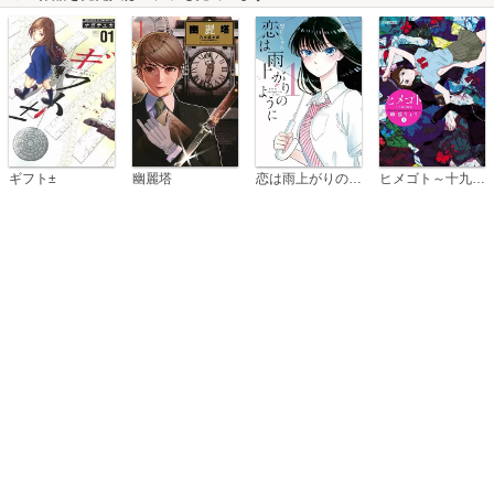
恋は雨上がりのように
ギフト±
幽麗塔
ヒメゴト～十九歳の制服～