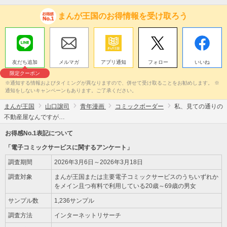
まんが王国のお得情報を受け取ろう
友だち追加
メルマガ
アプリ通知
フォロー
いいね
限定クーポン
※通知する情報およびタイミングが異なりますので、併せて受け取ることをお勧めします。 ※
通知をしないキャンペーンもあります。ご了承ください。
まんが王国
山口譲司
青年漫画
コミックボーダー
私、見ての通りの
不動産屋なんですが…
お得感No.1表記について
「電子コミックサービスに関するアンケート」
調査期間
2026年3月6日～2026年3月18日
調査対象
まんが王国または主要電子コミックサービスのうちいずれか
をメイン且つ有料で利用している20歳～69歳の男女
サンプル数
1,236サンプル
調査方法
インターネットリサーチ