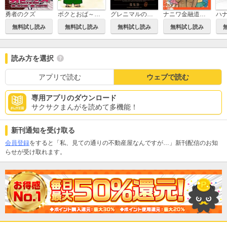
勇者のクズ
ボクとおば～のフシギな話
グレニマルの処刑人
ナニワ金融道的な日常
無料試し読み
無料試し読み
無料試し読み
無料試し読み
読み方を選択
アプリで読む
ウェブで読む
専用アプリのダウンロード
サクサクまんがを読めて多機能！
新刊通知を受け取る
会員登録
をすると「私、見ての通りの不動産屋なんですが…」新刊配信のお知
らせが受け取れます。