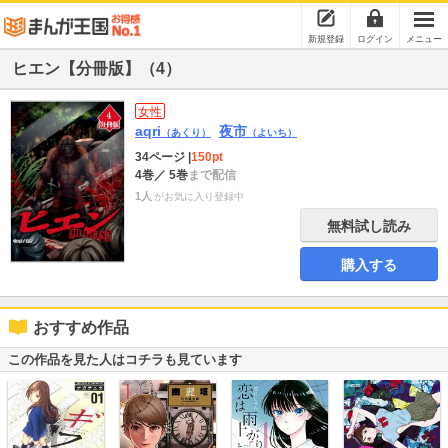
新規登録
ログイン
メニュー
ヒエン【分冊版】（4）
女性
aqri
夜市
（あくり）
（よいち）
34ページ
|
150pt
4巻
／ 5巻
まで配信
1人
がお気に入り登録中
無料試し読み
購入する
おすすめ作品
この作品を見た人はコチラも見ています