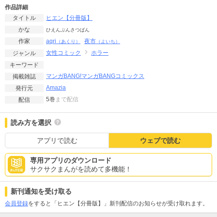
作品詳細
ヒエン【分冊版】
タイトル
かな
ひえんぶんさつばん
aqri
夜市
作家
（あくり）
（よいち）
女性コミック
ホラー
ジャンル
キーワード
マンガBANG!
マンガBANGコミックス
掲載雑誌
Amazia
発行元
5巻
まで配信
配信
読み方を選択
アプリで読む
ウェブで読む
専用アプリのダウンロード
サクサクまんがを読めて多機能！
新刊通知を受け取る
会員登録
をすると「ヒエン【分冊版】」新刊配信のお知らせが受け取れます。