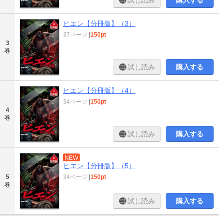
試し読み
購入する
ヒエン【分冊版】（3）
37ページ
|
150pt
3
巻
試し読み
購入する
ヒエン【分冊版】（4）
34ページ
|
150pt
4
巻
試し読み
購入する
NEW
ヒエン【分冊版】（5）
34ページ
|
150pt
5
巻
試し読み
購入する