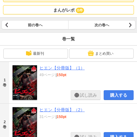
まんがレポ
0件
前の巻へ
次の巻へ
巻一覧
最新刊
まとめ買い
ヒエン【分冊版】（1）
49ページ
|
150pt
1
巻
試し読み
購入する
ヒエン【分冊版】（2）
31ページ
|
150pt
2
巻