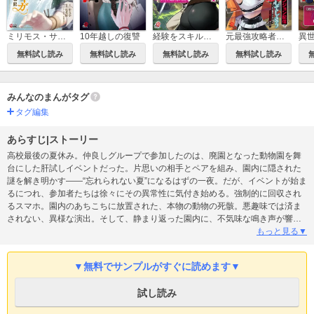
ミリモス・サーガ－末弟王子の転生戦記
10年越しの復讐
経験をスキルにする万能な能力を手に入れて、最強の探索者になりました～JKと一緒にダンジョン探索で成り上がる～
元最強攻略者、望まぬダンジョン配信で無双してしまう～コーチの依頼をしてきたのは大人気アイドルでした～
無料試し読み
無料試し読み
無料試し読み
無料試し読み
みんなのまんがタグ
タグ編集
あらすじ|ストーリー
高校最後の夏休み。仲良しグループで参加したのは、廃園となった動物園を舞
台にした肝試しイベントだった。片思いの相手とペアを組み、園内に隠された
謎を解き明かす――“忘れられない夏”になるはずの一夜。だが、イベントが始ま
るにつれ、参加者たちは徐々にその異常性に気付き始める。強制的に回収され
るスマホ。園内のあちこちに放置された、本物の動物の死骸。悪趣味では済ま
されない、異様な演出。そして、静まり返った園内に、不気味な鳴き声が響き
渡った瞬間――肝試しは、ただのイベントではなくなる。
もっと見る▼
▼無料でサンプルがすぐに読めます▼
試し読み