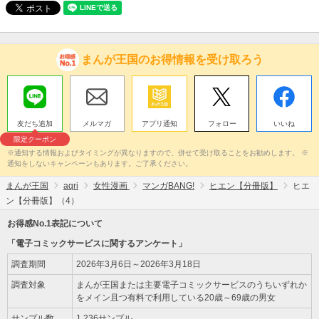
まんが王国のお得情報を受け取ろう
友だち追加
メルマガ
アプリ通知
フォロー
いいね
限定クーポン
※通知する情報およびタイミングが異なりますので、併せて受け取ることをお勧めします。 ※
通知をしないキャンペーンもあります。ご了承ください。
まんが王国
aqri
女性漫画
マンガBANG!
ヒエン【分冊版】
ヒエ
ン【分冊版】（4）
お得感No.1表記について
「電子コミックサービスに関するアンケート」
調査期間
2026年3月6日～2026年3月18日
調査対象
まんが王国または主要電子コミックサービスのうちいずれか
をメイン且つ有料で利用している20歳～69歳の男女
サンプル数
1,236サンプル