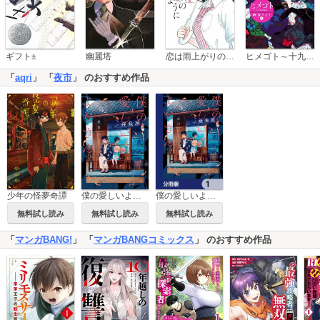
恋は雨上がりのように
ギフト±
幽麗塔
ヒメゴト～十九歳の制服～
「
aqri
」 「
夜市
」 のおすすめ作品
少年の怪夢奇譚
僕の愛しいよなさん
僕の愛しいよなさん【分冊版】
無料試し読み
無料試し読み
無料試し読み
「
マンガBANG!
」 「
マンガBANGコミックス
」 のおすすめ作品