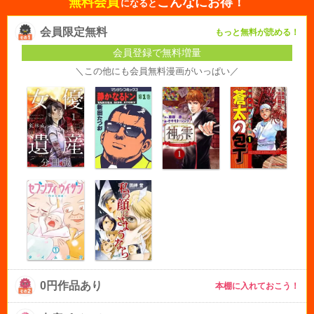
無料会員
こんなにお得！
になると
会員限定無料
もっと無料が読める！
会員登録で無料増量
＼この他にも会員無料漫画がいっぱい／
0円作品あり
本棚に入れておこう！