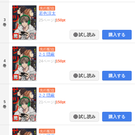
先行配信
若色涼太
3
25ページ
|
150pt
巻
試し読み
購入する
先行配信
2-1.隠蔽
4
24ページ
|
150pt
巻
試し読み
購入する
先行配信
2-2.隠蔽
5
21ページ
|
150pt
巻
試し読み
購入する
先行配信