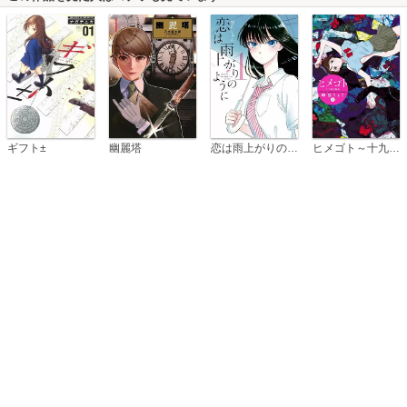
恋は雨上がりのように
ギフト±
幽麗塔
ヒメゴト～十九歳の制服～