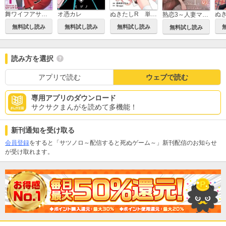
舞ワイフアサシン
オ憑カレ
ぬきたしR 単行本版
熟恋3～人妻マリエの誘惑～
無料試し読み
無料試し読み
無料試し読み
無料試し読み
読み方を選択
アプリで読む
ウェブで読む
専用アプリのダウンロード
サクサクまんがを読めて多機能！
新刊通知を受け取る
会員登録
をすると「サツノロ～配信すると死ぬゲーム～」新刊配信のお知らせ
が受け取れます。