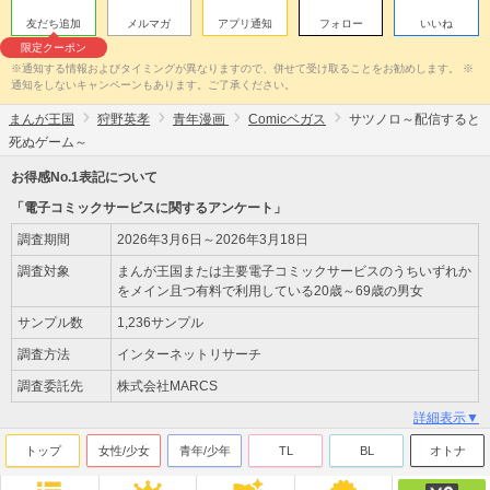
友だち追加
メルマガ
アプリ通知
フォロー
いいね
限定クーポン
※通知する情報およびタイミングが異なりますので、併せて受け取ることをお勧めします。 ※
通知をしないキャンペーンもあります。ご了承ください。
まんが王国
狩野英孝
青年漫画
Comicベガス
サツノロ～配信すると
死ぬゲーム～
お得感No.1表記について
「電子コミックサービスに関するアンケート」
調査期間
2026年3月6日～2026年3月18日
調査対象
まんが王国または主要電子コミックサービスのうちいずれか
をメイン且つ有料で利用している20歳～69歳の男女
サンプル数
1,236サンプル
調査方法
インターネットリサーチ
調査委託先
株式会社MARCS
詳細表示▼
トップ
女性/少女
青年/少年
TL
BL
オトナ