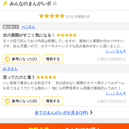
みんなのまんがレポ
(
5.0
)
評価数
3
件
ぺこさん
購入者レポ
次の展開がすごく気になる！
元々小説で読んでおり内容は把握していますが、漫画だと展開が分かりやすい
です。絵も可愛いので、ホラーサスペンスでも読み進めやすいと思いました。
狩野英孝さんを彷彿させる部分が所々あり、読んでいて｢これってもしかし
もっと見る▼
て……｣と思うことがあります。笑 想像していない展開がきて、漫画でどう表
参考になった(
1
)
報告する
公開日:
2026/05/12
現するのか続きがすごく気になります。 すごくオススメです。
み ささん
思ってたのと違う
いい意味で裏切られる作品です。 先の読めない展開がホラー系のノベルゲーム
を見てるようでとても面白い！ 他にも狩野英孝さん原案の漫画読んでみたくな
りました。
もっと見る▼
参考になった(
0
)
報告する
公開日:
2026/05/13
全てのまんがレポを見る(2件)