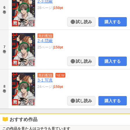
2-3.隠蔽
6
28ページ
|
150pt
巻
試し読み
購入する
先行配信
2-4.隠蔽
7
25ページ
|
150pt
巻
試し読み
購入する
先行配信
NEW
3-1.写真
8
24ページ
|
150pt
巻
試し読み
購入する
おすすめ作品
この作品を見た人はコチラも見ています