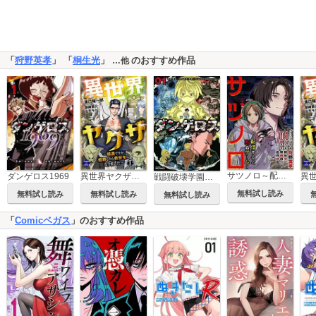
「
狩野英孝
」 「
桐生光
」
のおすすめ作品
…他
サツノロ～配信すると死ぬゲーム～ 単行本版
ダンゲロス1969
異世界ヤクザ～極道ですが転移したら救世主になりました～【単行本版】
戦闘破壊学園ダンゲロス
無料試し読み
無料試し読み
無料試し読み
無料試し読み
「
Comicベガス
」のおすすめ作品