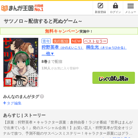
新規登録
ログイン
メニュー
サツノロ～配信すると死ぬゲーム～
無料キャンペーン
実施中！
青年
先行配信
NEW
ベストセラー
狩野英孝
桐生光
（かのえいこう）
（きりゅうひかる）
…他▼
8巻
まで配信
130人
がお気に入り登録中
みんなのまんがタグ
タグ編集
あらすじ | ストーリー
【原案：狩野英孝 × キャラクター原案：倉持由香！ラジオ番組『世界はまんが
で出来ている！』発のスペシャル企画！】お笑い芸人・狩野英孝が完全オリジ
ナルで放つ、予測不能のサスペンスミステリー！キャラクター原案にはグラビ