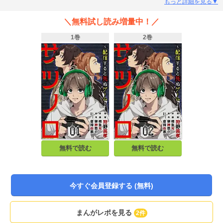
アアイドルの倉持由香が参戦！親友の死体の隣で、呪われたゲームを実況せよ
もっと詳細を見る▼
ーー。嘘に塗れた人気配信者が墜ちていく、衝撃のサスペンスミステリー！う
だつの上がらない俳優だった若色涼太は 、登録者数40万人を超える人気ゲーム
＼無料試し読み増量中！／
配信チャンネル「UMBRELLA」で成功を収めていた 。しかし、彼には絶対に
知られてはならない秘密があった 。実際のゲームプレイは、中学時代の友人で
1巻
2巻
ある庵藤圭司が身代わりとして行っていたのだ 。順調に思えた二人三脚の配信
生活だったが、ある日、これまで文句ひとつ言わなかった庵藤が突如として
「秘密をすべて暴露する」と言い出す 。激しい口論の末に涼太が部屋を飛び出
し 、しばらくして戻ってくると……なんと庵藤はすでに息絶えていた 。自分が
親友を追い詰めてしまったのだとパニックに陥った若色は 、マネージャーの古
賀からの電話に「友達を殺した」と告白してしまう 。しかし、古賀から返って
きたのは予想だにしない言葉だった 。逃げ道を塞がれた若色は、親友の死体が
転がる部屋で、いわくつきの「配信すると死ぬゲーム」の実況配信を始めるこ
とになり…… 。
無料で読む
無料で読む
今すぐ会員登録する (無料)
まんがレポを見る
2件