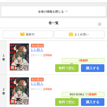
全巻の情報を
閉じる
巻一覧
最新刊
まとめ買い
先行配信
1-1.殺人
23ページ
|
150pt
1
巻
1冊無料
無料で読む
購入する
先行配信
1-2.殺人
24ページ
|
150pt
2
巻
8/14 23:59
まで
1冊無料
無料で読む
購入する