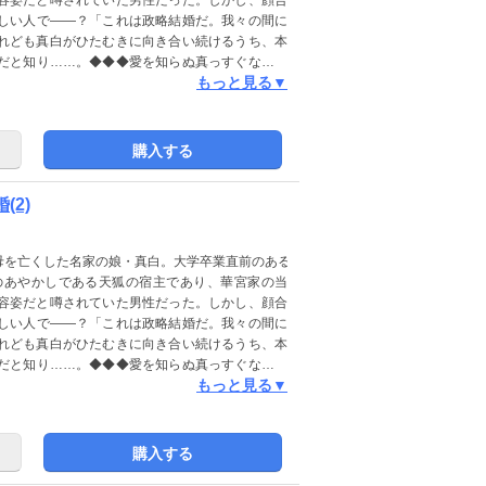
しい人で――？「これは政略結婚だ。我々の間に
れども真白がひたむきに向き合い続けるうち、本
だと知り……。◆◆◆愛を知らぬ真っすぐな令嬢
もっと見る▼
の和風ファンタジー。(この作品は電子コミック誌
ください)
購入する
(2)
母を亡くした名家の娘・真白。大学卒業直前のある
のあやかしである天狐の宿主であり、華宮家の当
容姿だと噂されていた男性だった。しかし、顔合
しい人で――？「これは政略結婚だ。我々の間に
れども真白がひたむきに向き合い続けるうち、本
だと知り……。◆◆◆愛を知らぬ真っすぐな令嬢
もっと見る▼
の和風ファンタジー。(この作品は電子コミック誌
ください)
購入する