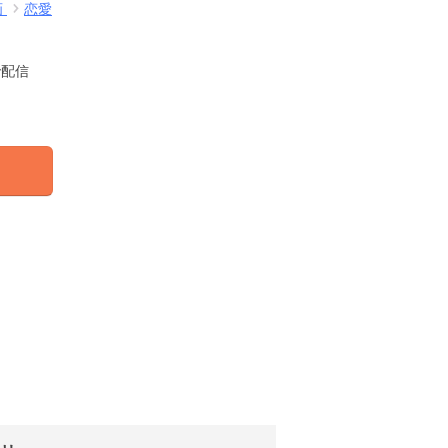
画
恋愛
で配信