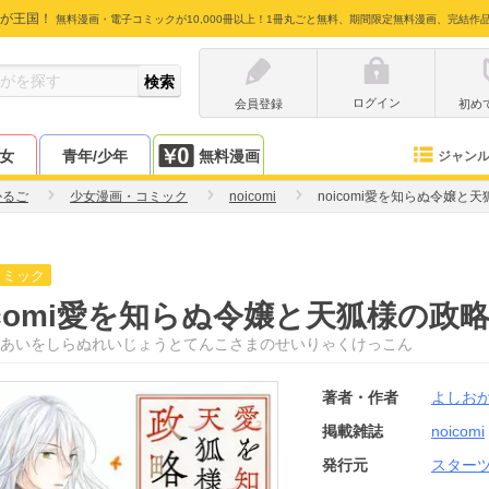
が王国！
無料漫画・電子コミックが10,000冊以上！1冊丸ごと無料、期間限定無料漫画、完結作
ログイン
会員登録
初め
少女
青年/少年
無料漫画
ジャン
かるご
少女漫画・コミック
noicomi
noicomi愛を知らぬ令嬢と
コミック
icomi愛を知らぬ令嬢と天狐様の政
あいをしらぬれいじょうとてんこさまのせいりゃくけっこん
著者・作者
よしお
掲載雑誌
noicomi
発行元
スター