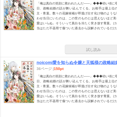
「俺は真白の笑顔に救われたんだ――」◆◆◆幼い頃に
日、政略結婚の話が舞い込んでくる。お相手は最上位
主・青葉。数々の花嫁候補が即逃げ出す化け物のような
わせ当日にいたのは、この世のものとは思えないほど美
愛はいらぬ」そういって真白を冷たく突き放す青葉。け
当はただ不器用で傷ついた過去から誤解されているだけ
が、誰にも愛されず孤独だった天狐様を救う、唯一無二
noicomi vol.164に収録されています。重複購入にご注意
試し読み
noicomi愛を知らぬ令嬢と天狐様の政略結婚
36ページ |
150pt
「俺は真白の笑顔に救われたんだ――」◆◆◆幼い頃に
日、政略結婚の話が舞い込んでくる。お相手は最上位
主・青葉。数々の花嫁候補が即逃げ出す化け物のような
わせ当日にいたのは、この世のものとは思えないほど美
愛はいらぬ」そういって真白を冷たく突き放す青葉。け
当はただ不器用で傷ついた過去から誤解されているだけ
が、誰にも愛されず孤独だった天狐様を救う、唯一無二
noicomi vol.168に収録されています。重複購入にご注意