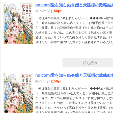
noicomi愛を知らぬ令嬢と天狐様の政略結婚
40ページ |
150pt
「俺は真白の笑顔に救われたんだ――」◆◆◆幼い頃に
日、政略結婚の話が舞い込んでくる。お相手は最上位
主・青葉。数々の花嫁候補が即逃げ出す化け物のような
わせ当日にいたのは、この世のものとは思えないほど美
愛はいらぬ」そういって真白を冷たく突き放す青葉。け
当はただ不器用で傷ついた過去から誤解されているだけ
が、誰にも愛されず孤独だった天狐様を救う、唯一無二
noicomi vol.160に収録されています。重複購入にご注意
試し読み
noicomi愛を知らぬ令嬢と天狐様の政略結婚
40ページ |
150pt
「俺は真白の笑顔に救われたんだ――」◆◆◆幼い頃に
日、政略結婚の話が舞い込んでくる。お相手は最上位
主・青葉。数々の花嫁候補が即逃げ出す化け物のような
わせ当日にいたのは、この世のものとは思えないほど美
愛はいらぬ」そういって真白を冷たく突き放す青葉。け
当はただ不器用で傷ついた過去から誤解されているだけ