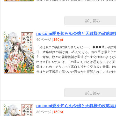
が、誰にも愛されず孤独だった天狐様を救う、唯一無二
noicomi vol.161に収録されています。重複購入にご注意
試し読み
noicomi愛を知らぬ令嬢と天狐様の政略結婚
40ページ |
150pt
「俺は真白の笑顔に救われたんだ――」◆◆◆幼い頃に
日、政略結婚の話が舞い込んでくる。お相手は最上位
主・青葉。数々の花嫁候補が即逃げ出す化け物のような
わせ当日にいたのは、この世のものとは思えないほど美
愛はいらぬ」そういって真白を冷たく突き放す青葉。け
当はただ不器用で傷ついた過去から誤解されているだけ
が、誰にも愛されず孤独だった天狐様を救う、唯一無二
noicomi vol.162に収録されています。重複購入にご注意
試し読み
noicomi愛を知らぬ令嬢と天狐様の政略結婚
36ページ |
150pt