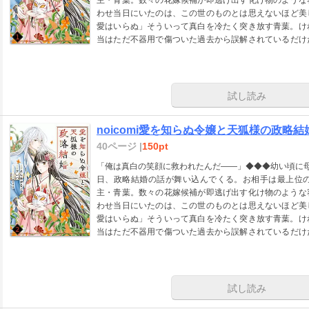
わせ当日にいたのは、この世のものとは思えないほど美
愛はいらぬ」そういって真白を冷たく突き放す青葉。け
当はただ不器用で傷ついた過去から誤解されているだけ
が、誰にも愛されず孤独だった天狐様を救う、唯一無二
noicomi vol.158に収録されています。重複購入にご注意
試し読み
noicomi愛を知らぬ令嬢と天狐様の政略結婚
40ページ |
150pt
「俺は真白の笑顔に救われたんだ――」◆◆◆幼い頃に
日、政略結婚の話が舞い込んでくる。お相手は最上位
主・青葉。数々の花嫁候補が即逃げ出す化け物のような
わせ当日にいたのは、この世のものとは思えないほど美
愛はいらぬ」そういって真白を冷たく突き放す青葉。け
当はただ不器用で傷ついた過去から誤解されているだけ
が、誰にも愛されず孤独だった天狐様を救う、唯一無二
noicomi vol.159に収録されています。重複購入にご注意
試し読み