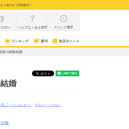
品から新刊まで多数配信！
チェック履歴
ての方へ
ヘルプ/よくある質問
ル
ランキング
新刊
来店ポイント
天狐様の政略結婚
略結婚
かるご
クレハ
（よしおかるご）
（くれは）
ツ出版