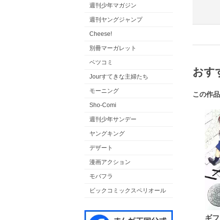
週刊少年マガジン
週刊ヤングジャンプ
Cheese!
別冊マーガレット
ベツコミ
おす
Jourすてきな主婦たち
モーニング
この作品
Sho-Comi
週刊少年サンデー
ヤングキング
デザート
漫画アクション
モバフラ
ビックコミックスペリオール
ギフ