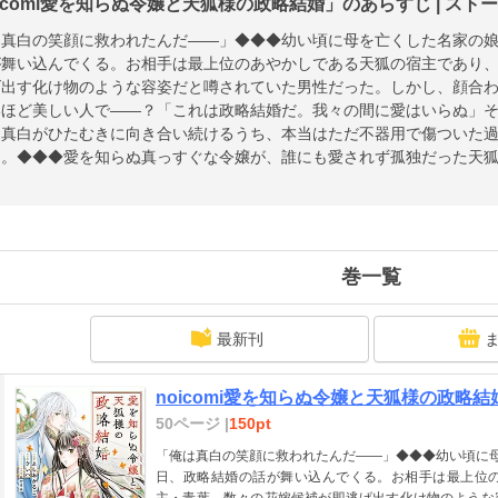
oicomi愛を知らぬ令嬢と天狐様の政略結婚」のあらすじ | スト
は真白の笑顔に救われたんだ――」◆◆◆幼い頃に母を亡くした名家の
が舞い込んでくる。お相手は最上位のあやかしである天狐の宿主であり
げ出す化け物のような容姿だと噂されていた男性だった。しかし、顔合
いほど美しい人で――？「これは政略結婚だ。我々の間に愛はいらぬ」
も真白がひたむきに向き合い続けるうち、本当はただ不器用で傷ついた
…。◆◆◆愛を知らぬ真っすぐな令嬢が、誰にも愛されず孤独だった天
作品は電子コミック誌noicomi vol.158に収録されています。重複購入
巻一覧
最新刊
noicomi愛を知らぬ令嬢と天狐様の政略結婚
50ページ |
150pt
「俺は真白の笑顔に救われたんだ――」◆◆◆幼い頃に
日、政略結婚の話が舞い込んでくる。お相手は最上位
主・青葉。数々の花嫁候補が即逃げ出す化け物のような