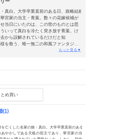
ーリー
娘・真白。大学卒業直前のある日、政略結婚
、華宮家の当主・青葉。数々の花嫁候補が
わせ当日にいたのは、この世のものとは思
そういって真白を冷たく突き放す青葉。け
過去から誤解されているだけだと知
狐様を救う、唯一無二の和風ファンタジー。
にご注意ください)
もっと見る▼
まとめ買い
(1)
母を亡くした名家の娘・真白。大学卒業直前のある
のあやかしである天狐の宿主であり、華宮家の当
容姿だと噂されていた男性だった。しかし、顔合