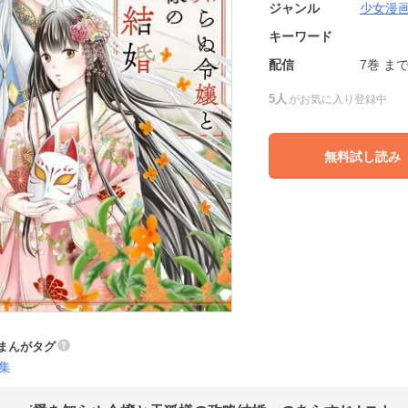
ジャンル
少女漫
キーワード
配信
7巻
ま
5人
がお気に入り登録中
無料試し読み
まんがタグ
集