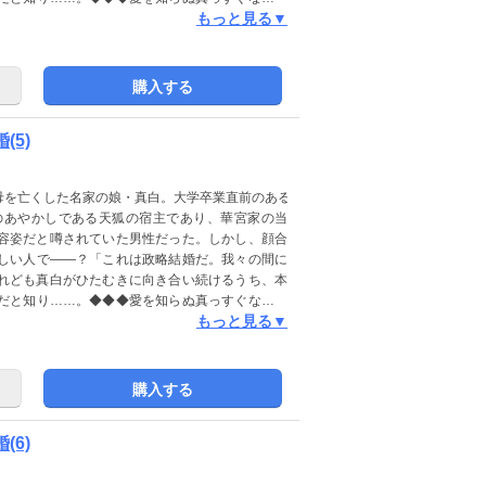
もっと見る▼
の和風ファンタジー。(この作品は電子コミック誌
ください)
購入する
(5)
母を亡くした名家の娘・真白。大学卒業直前のある
のあやかしである天狐の宿主であり、華宮家の当
容姿だと噂されていた男性だった。しかし、顔合
しい人で――？「これは政略結婚だ。我々の間に
れども真白がひたむきに向き合い続けるうち、本
だと知り……。◆◆◆愛を知らぬ真っすぐな令嬢
もっと見る▼
の和風ファンタジー。(この作品は電子コミック誌
ください)
購入する
(6)