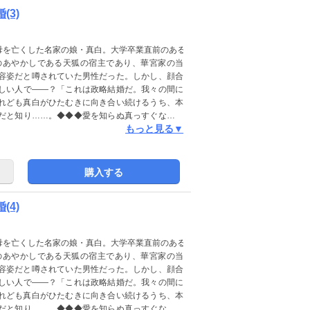
(3)
母を亡くした名家の娘・真白。大学卒業直前のある
のあやかしである天狐の宿主であり、華宮家の当
容姿だと噂されていた男性だった。しかし、顔合
しい人で――？「これは政略結婚だ。我々の間に
れども真白がひたむきに向き合い続けるうち、本
だと知り……。◆◆◆愛を知らぬ真っすぐな令嬢
もっと見る▼
の和風ファンタジー。(この作品は電子コミック誌
ください)
購入する
(4)
母を亡くした名家の娘・真白。大学卒業直前のある
のあやかしである天狐の宿主であり、華宮家の当
容姿だと噂されていた男性だった。しかし、顔合
しい人で――？「これは政略結婚だ。我々の間に
れども真白がひたむきに向き合い続けるうち、本
だと知り……。◆◆◆愛を知らぬ真っすぐな令嬢