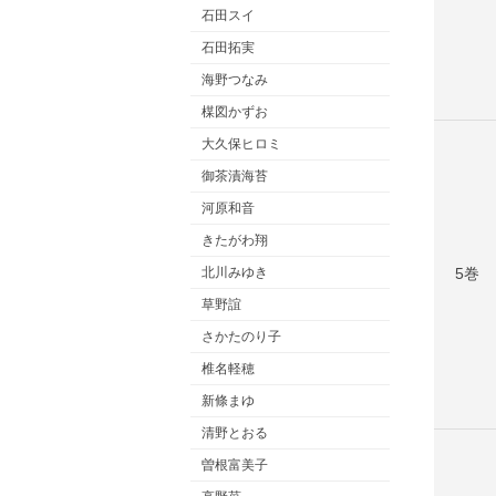
石田スイ
石田拓実
海野つなみ
楳図かずお
大久保ヒロミ
御茶漬海苔
河原和音
きたがわ翔
5巻
北川みゆき
草野誼
さかたのり子
椎名軽穂
新條まゆ
清野とおる
曽根富美子