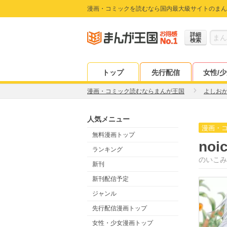
漫画・コミックを読むなら国内最大級サイトのまん
詳細
検索
トップ
先行配信
女性/
漫画・コミック読むならまんが王国
よしお
人気メニュー
漫画・
無料漫画トップ
no
ランキング
のいこみ
新刊
新刊配信予定
ジャンル
先行配信漫画トップ
女性・少女漫画トップ