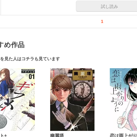
試し読み
1
すめ作品
を見た人はコチラも見ています
ト±
幽麗塔