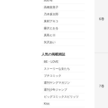
高野苺
高橋留美子
乃木坂太郎
6巻
東村アキコ
藤沢とおる
真島ヒロ
矢沢あい
人気の掲載雑誌
BE・LOVE
ストーリーな女たち
プチコミック
週刊ヤングマガジン
7巻
週刊少年ジャンプ
ビッグコミックスピリッツ
Kiss