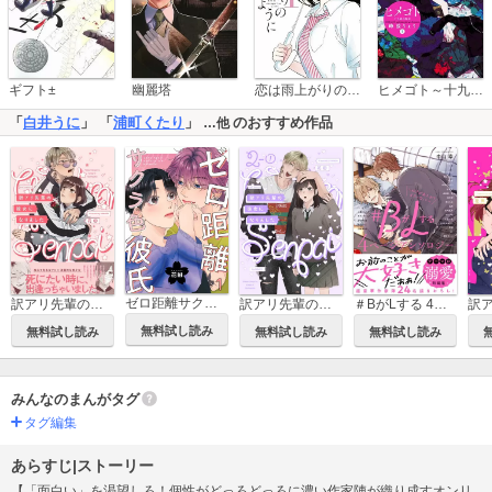
恋は雨上がりのように
ギフト±
幽麗塔
ヒメゴト～十九歳の制服～
「
白井うに
」 「
浦町くたり
」
のおすすめ作品
…他
ゼロ距離サクラ色彼氏
訳アリ先輩の彼女になりました
訳アリ先輩の彼女になりました【分冊版】
＃BがLする 4ページアンソロジー ～好きがあふれて止まらない！～
無料試し読み
無料試し読み
無料試し読み
無料試し読み
みんなのまんがタグ
タグ編集
あらすじ|ストーリー
【「面白い」を渇望しろ！個性がどっろどっろに濃い作家陣が織り成すオンリ