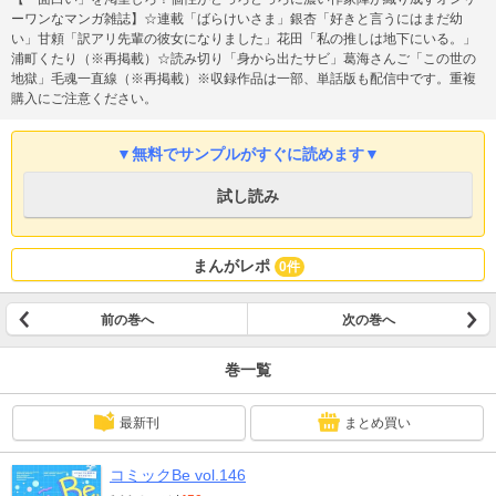
ーワンなマンガ雑誌】☆連載「ばらけいさま」銀杏「好きと言うにはまだ幼
い」甘頼「訳アリ先輩の彼女になりました」花田「私の推しは地下にいる。」
浦町くたり（※再掲載）☆読み切り「身から出たサビ」葛海さんご「この世の
地獄」毛魂一直線（※再掲載）※収録作品は一部、単話版も配信中です。重複
購入にご注意ください。
▼無料でサンプルがすぐに読めます▼
試し読み
まんがレポ
0件
前の巻へ
次の巻へ
巻一覧
最新刊
まとめ買い
コミックBe vol.146