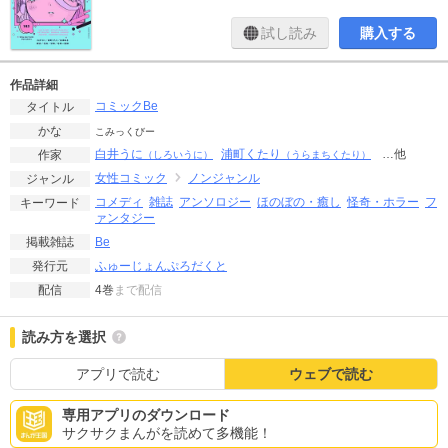
試し読み
購入する
作品詳細
コミックBe
タイトル
かな
こみっくびー
白井うに
浦町くたり
…他
作家
（しろいうに）
（うらまちくたり）
女性コミック
ノンジャンル
ジャンル
コメディ
雑誌
アンソロジー
ほのぼの・癒し
怪奇・ホラー
フ
キーワード
ァンタジー
Be
掲載雑誌
ふゅーじょんぷろだくと
発行元
4巻
まで配信
配信
読み方を選択
アプリで読む
ウェブで読む
専用アプリのダウンロード
サクサクまんがを読めて多機能！