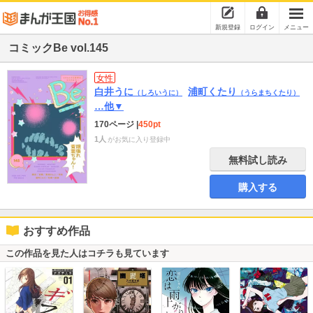
新規登録
ログイン
メニュー
コミックBe vol.145
女性
白井うに
浦町くたり
（しろいうに）
（うらまちくたり）
…他▼
170ページ
|
450pt
1人
がお気に入り登録中
無料試し読み
購入する
おすすめ作品
この作品を見た人はコチラも見ています